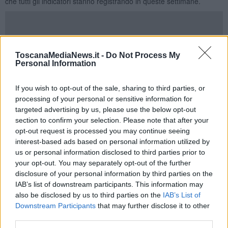
che tutti gli indicatori stanno registrando in queste settimane.
"
In Italia le piccole imprese sono 4 milioni e 200.000
- ha
ToscanaMediaNews.it -
Do Not Process My
spiegato il presidente di Cna Daniele Vaccarino -, producono il 45
Personal Information
per cento del valore aggiunto e danno lavoro a 11 milioni e 300.000
persone con un primato speciale:
per quasi il 90 per cento dei
casi si tratta di contratti stabili
".
If you wish to opt-out of the sale, sharing to third parties, or
processing of your personal or sensitive information for
Un titolo di merito, con la Cna che rappresenta 700mila artigiani di
targeted advertising by us, please use the below opt-out
cui oltre 45mila in Toscana.
section to confirm your selection. Please note that after your
"Il Governo con il disegno di legge di stabilità ha presentato una
opt-out request is processed you may continue seeing
manovra finalmente dal carattere espansivo - ha concesso
interest-based ads based on personal information utilized by
Vaccarino - ma la pressione fiscale rimane il vero nodo da
us or personal information disclosed to third parties prior to
sciogliere. Pagamento dopo pagamento, arriviamo a una
your opt-out. You may separately opt-out of the further
tassazione totale che supera il 62,2 per cento degli utili
".
disclosure of your personal information by third parties on the
Questa lettura nazionale fa il paio con una più propriamente
IAB’s list of downstream participants. This information may
toscana, con il presidente regionale
Valter Tamburini
che ha
also be disclosed by us to third parties on the
IAB’s List of
chiesto nuovamente al governatore
Enrico Rossi
, anche lui
Downstream Participants
that may further disclose it to other
presente all'assemblea come il sindaco
Dario Nardella
, di
third parties.
sostenere la ripresa delle aziende artigiane.