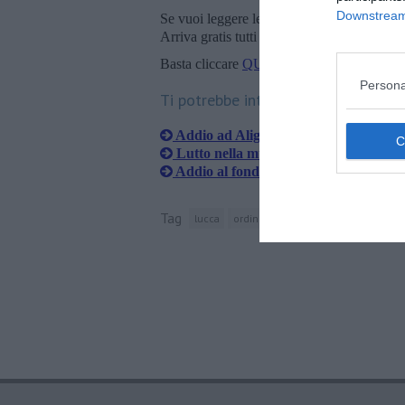
Downstream 
Se vuoi leggere le notizie principali della T
Arriva gratis tutti i giorni alle 20:00 dirett
Basta cliccare
QUI
Persona
Ti potrebbe interessare anche:
Addio ad Aligi Cioni, giornalismo in l
Lutto nella musica, è morto Walter Sa
Addio al fondatore ed ex direttore de
Tag
lucca
ordine dei giornalisti
provincia di