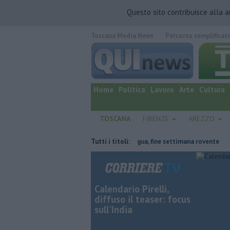
Questo sito contribuisce alla 
Toscana Media News
Percorso semplificat
quotidiano online.
Home
Politica
Lavoro
Arte
Cultura
TOSCANA
FIRENZE
AREZZO
striale
Il grande caldo non dà tregua, fine settimana rovente
Tutti i titoli:
Iren
Calendario Pirelli,
diffuso il teaser: focus
sull'India