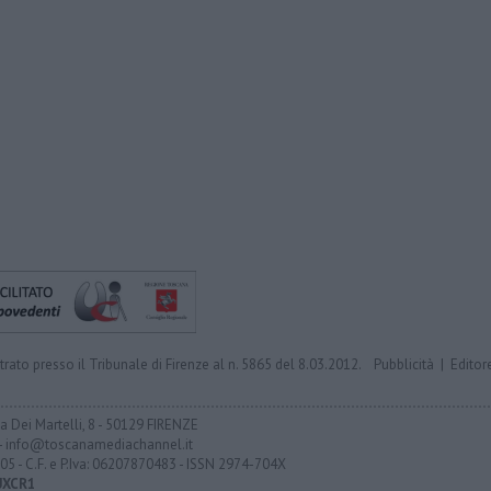
trato presso il Tribunale di Firenze al n. 5865 del 8.03.2012.
Pubblicità
|
Editor
ia Dei Martelli, 8 - 50129 FIRENZE
- info@toscanamediachannel.it
05 - C.F. e P.Iva: 06207870483 - ISSN 2974-704X
UXCR1