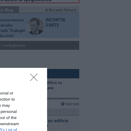
ui Blog
di Riccardo Ferrucci
INCONTRI
ucca la mostra
D'ARTE
Marcello
selli “Dialoghi
la città"
Condoglianze
ui Ambiente
​Il trasporto pubblico su
gomma in Toscana
sonal or
ection to
imi articoli
Vedi tutti
ou may
 personal
ronaca
out of the
Fiamme in un edificio
 downstream
industriale
B’s List of