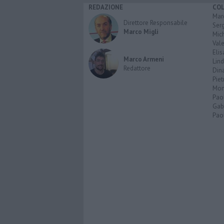
REDAZIONE
CO
Marc
Direttore Responsabile
Serg
Marco Migli
Mic
Vale
Elis
Marco Armeni
Lind
Redattore
Dina
Piet
Mon
Pao
Gabr
Paol