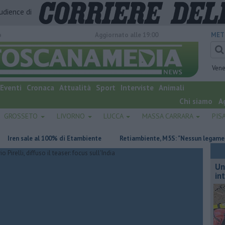
audience di
o
Aggiornato alle 19:00
MET
Vene
Eventi
Cronaca
Attualità
Sport
Interviste
Animali
Chi siamo
A
GROSSETO
LIVORNO
LUCCA
MASSA CARRARA
PIS
 sale al 100% di Etambiente
Retiambiente, M5S: "Nessun legame con Gi
Un
in