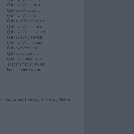
QuiNewsValdarno.it
QuiNewsValdelsa.it
QuiNewsValdera.it
QuiNewsValdichiana.it
QuiNewsValdicornia.it
QuiNewsValdinievole.it
QuiNewsValdisieve.it
QuiNewsValtiberina.it
QuiNewsVersilia.it
QuiNewsVolterra.it
QuiNewsTango.com
ToscanaMediaNews.it
Fiorentinanews.com
e
|
Disclaimer
|
Privacy
|
Privacy Nielsen
|