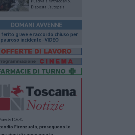
riusciva a rintracciarlo.
Disposta l'autopsia
DOMANI AVVENNE
 ferito grave e raccordo chiuso per
 pauroso incidente - VIDEO
Agosto | 16.41
cendio Firenzuola, proseguono le
erazioni di spegnimento