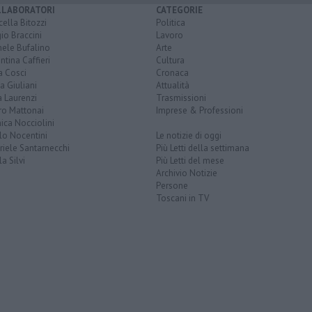
LLABORATORI
CATEGORIE
ella Bitozzi
Politica
io Braccini
Lavoro
hele Bufalino
Arte
ntina Caffieri
Cultura
a Cosci
Cronaca
a Giuliani
Attualità
 Laurenzi
Trasmissioni
ro Mattonai
Imprese & Professioni
ica Nocciolini
lo Nocentini
Le notizie di oggi
iele Santarnecchi
Più Letti della settimana
a Silvi
Più Letti del mese
Archivio Notizie
Persone
Toscani in TV