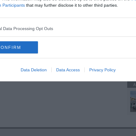
Participants
that may further disclose it to other third parties.
oscana iscriviti alla
Newsletter QUInews - ToscanaMedia.
amente nella tua casella di posta.
A
l Data Processing Opt Outs
utto
CONFIRM
A
velli
l Cittadino
Data Deletion
Data Access
Privacy Policy
 lucca
A