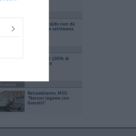
ttualità
Il grande caldo non dà
tregua, fine settimana
rovente
ttualità
Iren sale al 100% di
Etambiente
ttualità
Retiambiente, M5S:
"Nessun legame con
Giacetti"