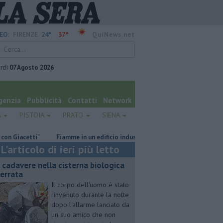
24°
37°
EO:
FIRENZE
QuiNews.net
rdì
07 Agosto 2026
genzia
Pubblicità
Contatti
Network
A
PISTOIA
PRATO
SIENA
acetti"
Fiamme in un edificio industriale
Il grande caldo non dà t
L'articolo di ieri più letto
 cadavere nella cisterna biologica
terrata
Il corpo dell'uomo è stato
rinvenuto durante la notte
dopo l'allarme lanciato da
un suo amico che non