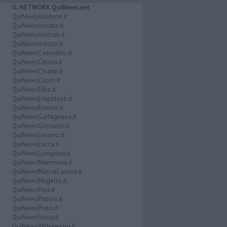
IL NETWORK QuiNews.net
QuiNewsAbetone.it
QuiNewsAmiata.it
QuiNewsAnimali.it
QuiNewsArezzo.it
QuiNewsCasentino.it
QuiNewsCecina.it
QuiNewsChianti.it
QuiNewsCuoio.it
QuiNewsElba.it
QuiNewsEmpolese.it
QuiNewsFirenze.it
QuiNewsGarfagnana.it
QuiNewsGrosseto.it
QuiNewsLivorno.it
QuiNewsLucca.it
QuiNewsLunigiana.it
QuiNewsMaremma.it
QuiNewsMassaCarrara.it
QuiNewsMugello.it
QuiNewsPisa.it
QuiNewsPistoia.it
QuiNewsPrato.it
QuiNewsSiena.it
QuiNewsValbisenzio.it