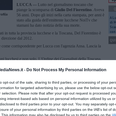
LUCCA —
Lutto nel giornalismo toscano che
Q
piange la scomparsa di
Giulio Del Fiorentino
. Aveva
rofilo
56 anni. Dopo gli inizi nella carta stampata, per anni è
A L
stato alla guida dell'emittente lucchese NoiTv che
di 
stamani ha dato notizia della sua morte.
Scar
con 
ati in tutta la provincia lucchese e la Toscana, Del Fiorentino è
 direzione dal 2012.
QUI
 come corrispondente per Lucca con l'agenzia Ansa. Lascia la
ioni lucchesi e non solo. L'Ordine dei Giornalisti della Toscana,
ero Consiglio, lo ha ricordato: "Iscritto all’Ordine dal 2000,
Q
listi più attivi e preparati del panorama della provincia di
ediaNews.it -
Do Not Process My Personal Information
 tifoso della Lucchese ha diretto per anni la trasmissione del
to opt-out of the sale, sharing to third parties, or processing of your per
formation for targeted advertising by us, please use the below opt-out s
Ult
r selection. Please note that after your opt-out request is processed y
eing interest-based ads based on personal information utilized by us or
C
disclosed to third parties prior to your opt-out. You may separately opt-
losure of your personal information by third parties on the IAB’s list of
. This information may also be disclosed by us to third parties on the
IA