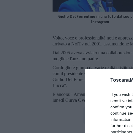
Giulio Del Fiorentino in una foto dal suo p
Instagram
Volto, voce e professionalità noti e apprezz
arrivato a NoiTv nel 2001, assumendone la
Dal 2005 aveva avviato una collaborazione
moglie e l'anziano padre.
Cordoglio è giunto da varie realtà e istituz
con il presidente Giampaolo Marchini e l'int
Giulio Del Fiorentino è stato uno dei giorna
ToscanaM
Lucca".
E ancora: "Amante dello sport, telecronista,
If you wish 
lunedì Curva Ovest".
sensitive in
confirm you
continue se
information 
further disc
participants