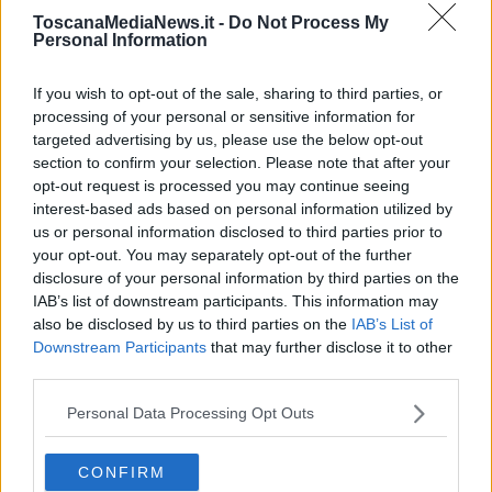
ToscanaMediaNews.it -
Do Not Process My
Personal Information
Gildo Sampieri, 82enne, è morto a seguito delle ferite riportate.
If you wish to opt-out of the sale, sharing to third parties, or
Il drammatico incidente è avvenuto in località Casenovole, a
processing of your personal or sensitive information for
Civitella Paganico
targeted advertising by us, please use the below opt-out
section to confirm your selection. Please note that after your
opt-out request is processed you may continue seeing
interest-based ads based on personal information utilized by
us or personal information disclosed to third parties prior to
your opt-out. You may separately opt-out of the further
GROSSETO —
Da una prima ricostruzione
sembra che l'uomo
disclosure of your personal information by third parties on the
stesse gonfiando la ruota
del suo trattore che
si è mosso e lo
IAB’s list of downstream participants. This information may
ha schiacciato
. Sul posto, oltre al
118,
anche
i tecnici di
also be disclosed by us to third parties on the
IAB’s List of
medicina del lavoro della Asl.
Downstream Participants
that may further disclose it to other
third parties.
Personal Data Processing Opt Outs
CONFIRM