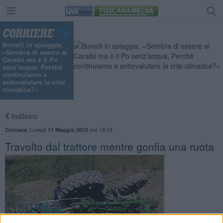
"
Bonelli in spiaggia:
«Sembra di essere ai
Caraibi ma è il Po
senz'acqua. Perché
continuiamo a
sottovalutare la crisi
climatica?»
Indietro
,
Lunedì
ore 18:16
Cronaca
11 Maggio 2015
Travolto dal trattore mentre gonfia una ruota