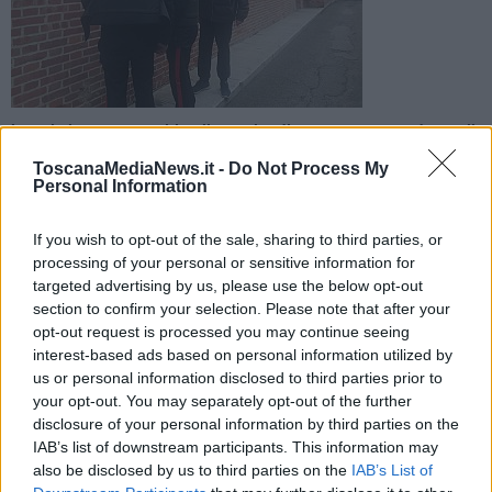
Ignoti si sono accaniti sulle targhe di marmo spaccandone gli
angoli nel probabile tentativo di asportarle interamente dalle
ToscanaMediaNews.it -
Do Not Process My
pareti della struttura
Personal Information
If you wish to opt-out of the sale, sharing to third parties, or
processing of your personal or sensitive information for
targeted advertising by us, please use the below opt-out
section to confirm your selection. Please note that after your
MASSA —
Un atto vandalico è stato compiuto all'interno dell'ex
opt-out request is processed you may continue seeing
campo profughi degli esuli istriani di Marina di Carrara è stato
segnalato questa mattina da parte del presidente del Consiglio
interest-based ads based on personal information utilized by
comunale di Massa, Stefano Benedetti.
us or personal information disclosed to third parties prior to
your opt-out. You may separately opt-out of the further
Sull'episodio che risalirebbe alla scorsa notte indagano adesso i
disclosure of your personal information by third parties on the
carabinieri che questa mattina hanno effettuato un sopralluogo.
IAB’s list of downstream participants. This information may
also be disclosed by us to third parties on the
IAB’s List of