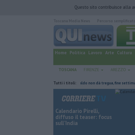
Questo sito contribuisce alla 
Toscana Media News
Percorso semplificat
quotidiano online.
Home
Politica
Lavoro
Arte
Cultura
TOSCANA
FIRENZE
AREZZO
te del tetto collassa
Il grande caldo non dà tregua, fine settimana ro
Tutti i titoli:
Calendario Pirelli,
diffuso il teaser: focus
sull'India