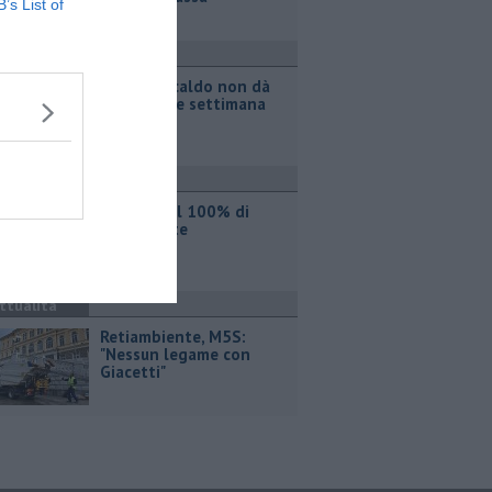
B’s List of
ttualità
Il grande caldo non dà
tregua, fine settimana
rovente
ttualità
Iren sale al 100% di
Etambiente
ttualità
Retiambiente, M5S:
"Nessun legame con
Giacetti"