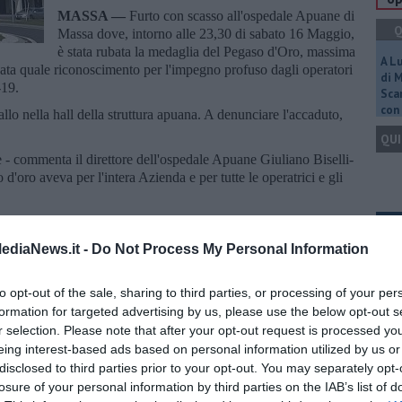
MASSA —
Furto con scasso all'ospedale Apuane di
Q
Massa dove, intorno alle 23,30 di sabato 16 Maggio,
è stata rubata la medaglia del Pegaso d'Oro, massima
A L
ta quale riconoscimento per l'impegno profuso dagli operatori
di 
-19.
Scar
con 
allo nella hall della struttura apuana. A denunciare l'accaduto,
QUI
 - commenta il direttore dell'ospedale Apuane Giuliano Biselli-
 d'oro aveva per l'intera Azienda e per tutte le operatrici e gli
ica, a mettere a segno il furto sarebbero state due
Q
ruttura. "Uno - ricostruisce l'azienda sanitaria- si è rivolto alla
ediaNews.it -
Do Not Process My Personal Information
 tre minuti la portinaia ha sentito un colpo provenire dall'atrio, i
 sottratto la medaglia".
to opt-out of the sale, sharing to third parties, or processing of your per
 generale
Maria Letizia Casani
: “Siamo profondamente colpiti
formation for targeted advertising by us, please use the below opt-out s
Ult
nima della nostra comunità sanitaria. Condivido l'amarezza
r selection. Please note that after your opt-out request is processed y
arla ovviamente a nome di tutto il personale di Massa Carrara, che
C
eing interest-based ads based on personal information utilized by us or
egno e l’attaccamento alle nostre strutture sanitarie. Rubare quel
disclosed to third parties prior to your opt-out. You may separately opt-
o di una stagione di dolore e di straordinaria solidarietà”.
losure of your personal information by third parties on the IAB’s list of
 deriveranno - conclude l'Asl- resta l'amarezza per un gesto che