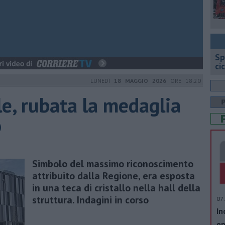
Sp
ci
LUNEDÌ
18 MAGGIO 2026
ORE 18:20
le, rubata la medaglia
o
Simbolo del massimo riconoscimento
attribuito dalla Regione, era esposta
in una teca di cristallo nella hall della
struttura. Indagini in corso
07 
In
op