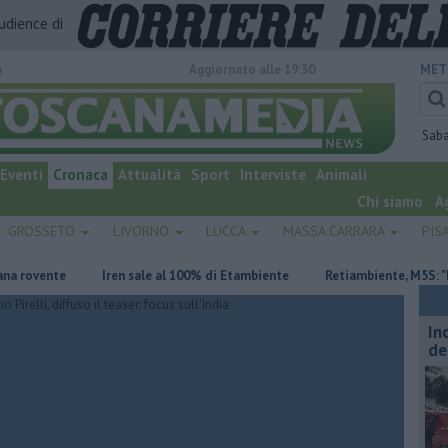
audience di
o
Aggiornato alle 19:30
MET
Sab
Eventi
Cronaca
Attualità
Sport
Interviste
Animali
Chi siamo
A
GROSSETO
LIVORNO
LUCCA
MASSA CARRARA
PIS
vente
Iren sale al 100% di Etambiente
Retiambiente, M5S: "Nessun 
In
de