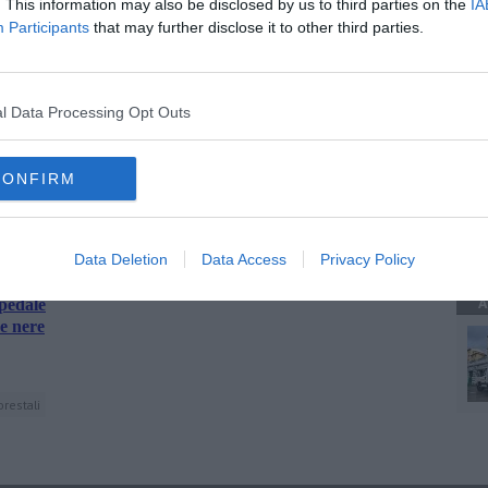
. This information may also be disclosed by us to third parties on the
IA
crificio di tutto il personale sanitario".
Participants
that may further disclose it to other third parties.
A
l Data Processing Opt Outs
oscana iscriviti alla
Newsletter QUInews - ToscanaMedia.
A
CONFIRM
amente nella tua casella di posta.
Data Deletion
Data Access
Privacy Policy
A
spedale
se nere
orestali