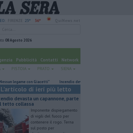
25°
36°
EO:
FIRENZE
QuiNews.net
ato
08 Agosto 2026
genzia
Pubblicità
Contatti
Network
A
PISTOIA
PRATO
SIENA
legame con Giacetti"
Incendio devasta un capannone, parte del tetto c
L'articolo di ieri più letto
cendio devasta un capannone, parte
l tetto collassa
Imponente dispiegamento
di vigili del fuoco per
contenere il rogo. Terna
sul posto per