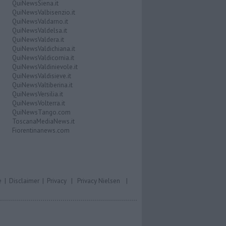
QuiNewsSiena.it
QuiNewsValbisenzio.it
QuiNewsValdarno.it
QuiNewsValdelsa.it
QuiNewsValdera.it
QuiNewsValdichiana.it
QuiNewsValdicornia.it
QuiNewsValdinievole.it
QuiNewsValdisieve.it
QuiNewsValtiberina.it
QuiNewsVersilia.it
QuiNewsVolterra.it
QuiNewsTango.com
ToscanaMediaNews.it
Fiorentinanews.com
e
|
Disclaimer
|
Privacy
|
Privacy Nielsen
|