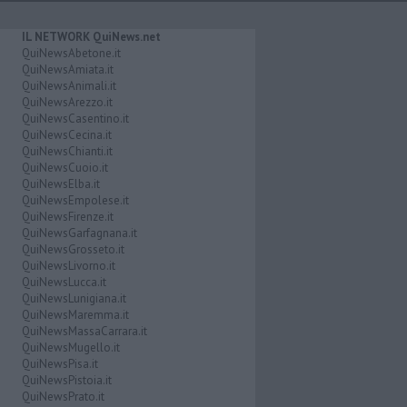
IL NETWORK QuiNews.net
QuiNewsAbetone.it
QuiNewsAmiata.it
QuiNewsAnimali.it
QuiNewsArezzo.it
QuiNewsCasentino.it
QuiNewsCecina.it
QuiNewsChianti.it
QuiNewsCuoio.it
QuiNewsElba.it
QuiNewsEmpolese.it
QuiNewsFirenze.it
QuiNewsGarfagnana.it
QuiNewsGrosseto.it
QuiNewsLivorno.it
QuiNewsLucca.it
QuiNewsLunigiana.it
QuiNewsMaremma.it
QuiNewsMassaCarrara.it
QuiNewsMugello.it
QuiNewsPisa.it
QuiNewsPistoia.it
QuiNewsPrato.it