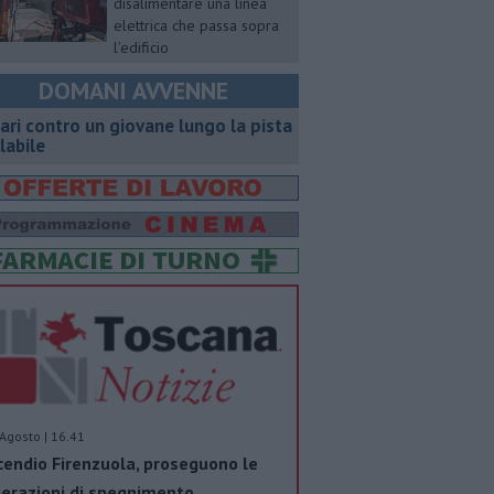
disalimentare una linea
elettrica che passa sopra
l’edificio
DOMANI AVVENNE
ari contro un giovane lungo la pista
clabile
Agosto | 16.41
cendio Firenzuola, proseguono le
erazioni di spegnimento