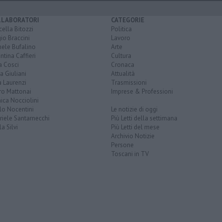
LLABORATORI
CATEGORIE
ella Bitozzi
Politica
io Braccini
Lavoro
hele Bufalino
Arte
ntina Caffieri
Cultura
a Cosci
Cronaca
a Giuliani
Attualità
 Laurenzi
Trasmissioni
ro Mattonai
Imprese & Professioni
ica Nocciolini
lo Nocentini
Le notizie di oggi
iele Santarnecchi
Più Letti della settimana
a Silvi
Più Letti del mese
Archivio Notizie
Persone
Toscani in TV