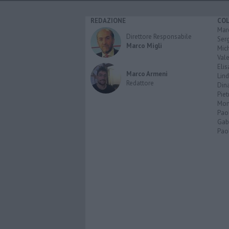
REDAZIONE
CO
Marc
Direttore Responsabile
Serg
Marco Migli
Mic
Vale
Elis
Marco Armeni
Lind
Redattore
Dina
Piet
Mon
Pao
Gabr
Paol