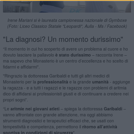
Irene Mariani si è laureata campionessa nazionale di Gymboxe
(Foto: Liceo Classico Statale "Leopardi", Aulla - Ms / Facebook)
"La diagnosi? Un momento durissimo"
“Il momento in cui ho scoperto di avere un problema al cuore e ho
dovuto lasciare la pallavolo
è stato durissimo
– racconta Irene –
ma sapevo che Monasterio è un centro d’eccellenza e ho scelto di
fidarmi e affidarmi".
"Ringrazio la dottoressa Garibaldi e tutti gli altri medici di
Monasterio per la
professionalità
e la grande
umanità
- aggiunge
la ragazza - e a tutti i ragazzi e le ragazze con problemi di aritmia
dico di affidarsi ai professionisti giusti e di continuare a credere nei
propri sogni”.
“Le
aritmie nei giovani atleti
– spiega la dottoressa
Garibaldi
–
vanno affrontate con grande attenzione, ma oggi abbiamo
strumenti diagnostici e terapeutici efficaci che, se usati con
tempestività e competenza, permettono il
ritorno all’attività
sportiva in condizioni di sicurezza
".