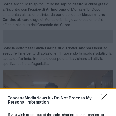
Solida anche nello spirito, Irene ha saputo risalire la china grazie
all’incontro con l’équipe di
Aritmologia
di Monasterio. Dopo
un’attenta valutazione clinica da parte del dottor
Massimiliano
Cantinotti
, cardiologo di Monasterio, la giovane paziente si è
affidata alle cure dell’Ospedale del Cuore.
Sono la dottoressa
Silvia Garibaldi
e il dottor
Andrea Rossi
ad
eseguire l’intervento di ablazione, rimuovendo in modo risolutivo la
causa dell’aritmia: Irene si è così potuta riavvicinare all’attività
sportiva, quindi all’agonistica.
ToscanaMediaNews.it -
Do Not Process My
Personal Information
If you wish to opt-out of the sale, sharing to third parties, or