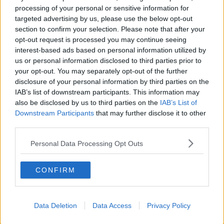
processing of your personal or sensitive information for
targeted advertising by us, please use the below opt-out
section to confirm your selection. Please note that after your
opt-out request is processed you may continue seeing
I dottori Andrea Rossi e Silvia Garibaldi
interest-based ads based on personal information utilized by
Con grande determinazione, nel Gennaio 2024 Irene si rimette in
us or personal information disclosed to third parties prior to
gioco, scegliendo un nuovo sport: la
Gymboxe
.
your opt-out. You may separately opt-out of the further
disclosure of your personal information by third parties on the
In pochi mesi ricomincia ad allenarsi, debuttando in gara
nell’Ottobre dello stesso anno. A Giugno 2025 raggiunge un
IAB’s list of downstream participants. This information may
traguardo straordinario: il
titolo di campionessa nazionale
.
also be disclosed by us to third parties on the
IAB’s List of
Downstream Participants
that may further disclose it to other
third parties.
Personal Data Processing Opt Outs
CONFIRM
Data Deletion
Data Access
Privacy Policy