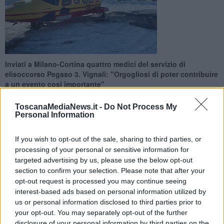
Inviati a Milano-Cortina quattro medici del servizio di
elisoccorso Pegaso 3. Vignali: "Orgogliosi di poter contribuire
a un evento così importante"
ToscanaMediaNews.it -
Do Not Process My
Personal Information
If you wish to opt-out of the sale, sharing to third parties, or
MILANO —
Missione alle Olimpiadi invernali per quattro medici del
processing of your personal or sensitive information for
servizio di elisoccorso Pegaso 3, che fa base all’aeroporto del
targeted advertising by us, please use the below opt-out
Cinquale.
section to confirm your selection. Please note that after your
opt-out request is processed you may continue seeing
Elisa Tonelli, Giovanni Bassi, Tommaso Angelini
ed
Elena
Gargano
sono in questi giorni in servizio a Milano-Cortina. Ad
interest-based ads based on personal information utilized by
esempio, la discesa libera maschile di Bormio di sabato 7 febbraio -
us or personal information disclosed to third parties prior to
quella in cui gli azzurri
Giovanni Franzoni
e
Dominik Paris
hanno
your opt-out. You may separately opt-out of the further
conquistato due splendide medaglie, rispettivamente d’argento e di
disclosure of your personal information by third parties on the