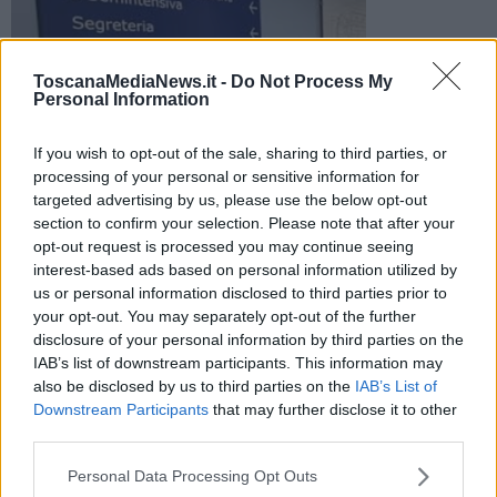
ToscanaMediaNews.it -
Do Not Process My
Personal Information
L'uomo, che la notte scorsa si è presentato al pronto
soccorso, è stato trasferito al Centro grandi ustioni di Pisa
con l'elicottero Pegaso
If you wish to opt-out of the sale, sharing to third parties, or
processing of your personal or sensitive information for
targeted advertising by us, please use the below opt-out
section to confirm your selection. Please note that after your
opt-out request is processed you may continue seeing
interest-based ads based on personal information utilized by
MONTEVARCHI —
E' stato trasferito al centro grandi ustioni di Pisa
us or personal information disclosed to third parties prior to
un giovane di 25 anni che la notte scorsa si è presentato al pronto
your opt-out. You may separately opt-out of the further
soccorso di Montevarchi con gravi ustioni alle braccia causate,
disclosure of your personal information by third parties on the
presumibilmente, dai "botti" di Capodanno.
IAB’s list of downstream participants. This information may
also be disclosed by us to third parties on the
IAB’s List of
L'Asl sud est è stata attivata intorno alle 1,30
Downstream Participants
that may further disclose it to other
third parties.
Personal Data Processing Opt Outs
Il trasferimento è avvenuto con l'elicottero Pegaso in codice giallo.