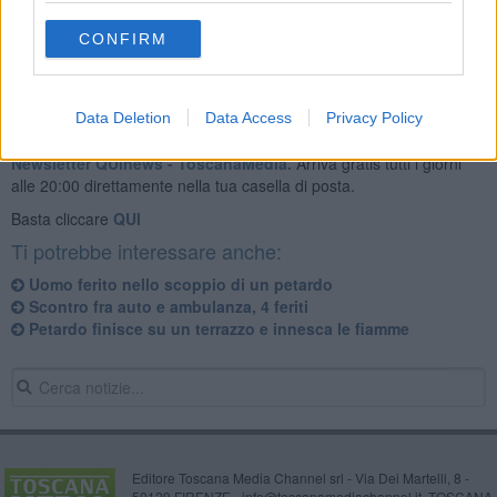
CONFIRM
Data Deletion
Data Access
Privacy Policy
Se vuoi leggere le notizie principali della Toscana iscriviti alla
Newsletter QUInews - ToscanaMedia.
Arriva gratis tutti i giorni
alle 20:00 direttamente nella tua casella di posta.
Basta cliccare
QUI
Ti potrebbe interessare anche:
Uomo ferito nello scoppio di un petardo
Scontro fra auto e ambulanza, 4 feriti
Petardo finisce su un terrazzo e innesca le fiamme
Editore Toscana Media Channel srl - Via Dei Martelli, 8 -
50129 FIRENZE - info@toscanamediachannel.it. TOSCANA