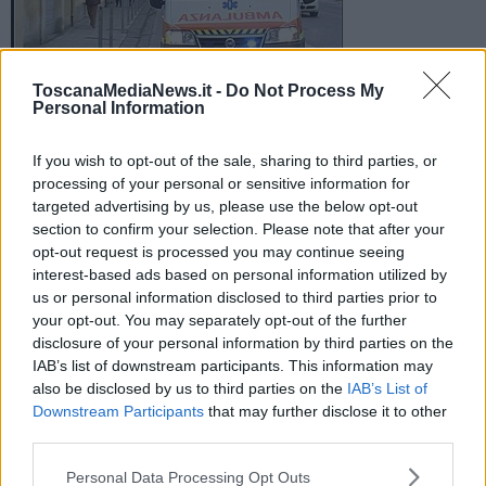
ToscanaMediaNews.it -
Do Not Process My
Personal Information
L'incidente di caccia è avvenuto in località Promontorio. La
vittima aveva 59 anni. Il compagno lo avrebbe colpito per
If you wish to opt-out of the sale, sharing to third parties, or
errore sparando a una ghiandaia
processing of your personal or sensitive information for
targeted advertising by us, please use the below opt-out
section to confirm your selection. Please note that after your
opt-out request is processed you may continue seeing
interest-based ads based on personal information utilized by
us or personal information disclosed to third parties prior to
PIOMBINO —
Il dramma è avvenuto intorno alle 9.
your opt-out. You may separately opt-out of the further
disclosure of your personal information by third parties on the
A dare l'allarme è stato il cacciatore che ha ucciso il compagno, un
IAB’s list of downstream participants. This information may
73enne residente a Piombino come la vittima. All'arrivo della
also be disclosed by us to third parties on the
IAB’s List of
Polizia, l'uomo ha raccontato
di aver mirato a una ghiandaia che
Downstream Participants
that may further disclose it to other
si stava alzando in volo
ma di aver colpito invece
l'amico
che si
third parties.
trovava poco distante.
Personal Data Processing Opt Outs