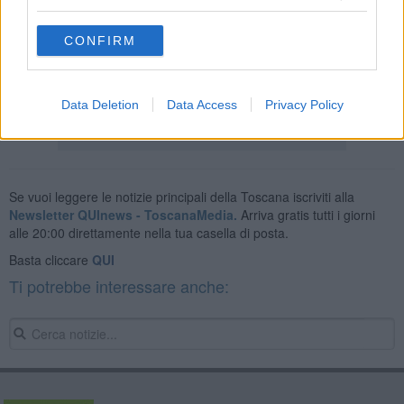
Gli uomini del commissariato di Piombino stanno indagando per
CONFIRM
ricostruire la dinamica dell'incidente. Nel frattempo hanno
sequestrato il il
fucile e ritirato il porto d'armi
al 73enne.
Data Deletion
Data Access
Privacy Policy
Se vuoi leggere le notizie principali della Toscana iscriviti alla
Newsletter QUInews - ToscanaMedia.
Arriva gratis tutti i giorni
alle 20:00 direttamente nella tua casella di posta.
Basta cliccare
QUI
Ti potrebbe interessare anche: