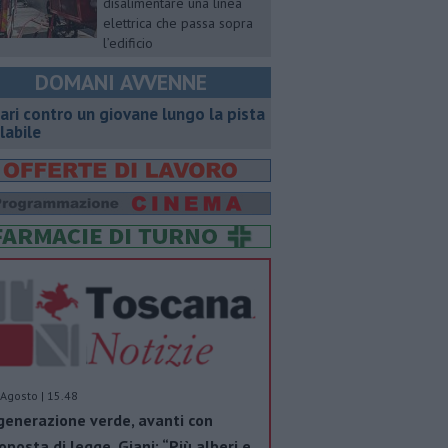
disalimentare una linea
elettrica che passa sopra
l’edificio
DOMANI AVVENNE
ari contro un giovane lungo la pista
clabile
Agosto | 15.48
generazione verde, avanti con
oposta di legge. Giani: “Più alberi e