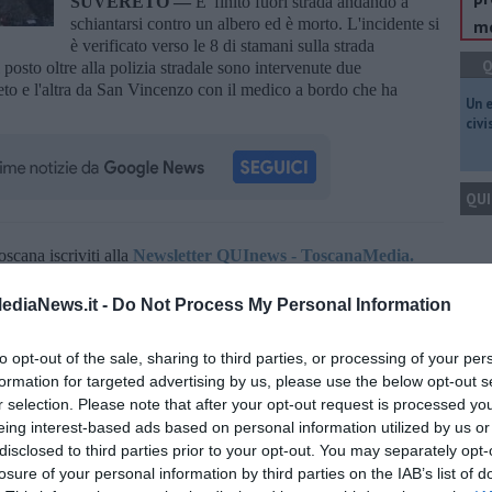
SUVERETO —
E' finito fuori strada andando a
schiantarsi contro un albero ed è morto. L'incidente si
me
è verificato verso le 8 di stamani sulla strada
Q
posto oltre alla polizia stradale sono intervenute due
to e l'altra da San Vincenzo con il medico a bordo che ha
​Un 
civ
QUI
oscana iscriviti alla
Newsletter QUInews - ToscanaMedia.
amente nella tua casella di posta.
Q
ediaNews.it -
Do Not Process My Personal Information
to opt-out of the sale, sharing to third parties, or processing of your per
formation for targeted advertising by us, please use the below opt-out s
r selection. Please note that after your opt-out request is processed y
Ult
e a 25 anni
eing interest-based ads based on personal information utilized by us or
r miracolo
A
disclosed to third parties prior to your opt-out. You may separately opt-
losure of your personal information by third parties on the IAB’s list of