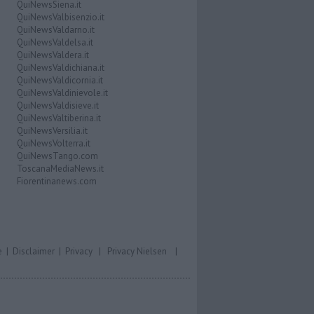
QuiNewsSiena.it
QuiNewsValbisenzio.it
QuiNewsValdarno.it
QuiNewsValdelsa.it
QuiNewsValdera.it
QuiNewsValdichiana.it
QuiNewsValdicornia.it
QuiNewsValdinievole.it
QuiNewsValdisieve.it
QuiNewsValtiberina.it
QuiNewsVersilia.it
QuiNewsVolterra.it
QuiNewsTango.com
ToscanaMediaNews.it
Fiorentinanews.com
e
|
Disclaimer
|
Privacy
|
Privacy Nielsen
|