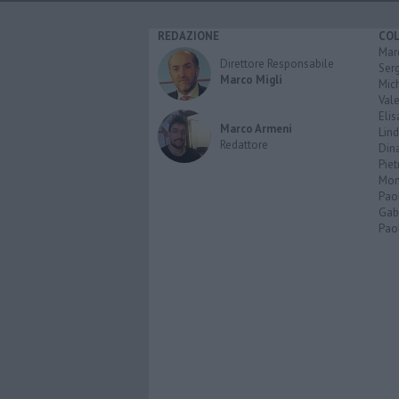
REDAZIONE
CO
Marc
Direttore Responsabile
Serg
Marco Migli
Mic
Vale
Elis
Marco Armeni
Lind
Redattore
Dina
Piet
Mon
Pao
Gabr
Paol