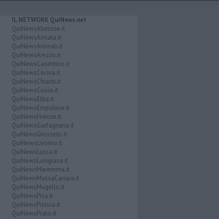
IL NETWORK QuiNews.net
QuiNewsAbetone.it
QuiNewsAmiata.it
QuiNewsAnimali.it
QuiNewsArezzo.it
QuiNewsCasentino.it
QuiNewsCecina.it
QuiNewsChianti.it
QuiNewsCuoio.it
QuiNewsElba.it
QuiNewsEmpolese.it
QuiNewsFirenze.it
QuiNewsGarfagnana.it
QuiNewsGrosseto.it
QuiNewsLivorno.it
QuiNewsLucca.it
QuiNewsLunigiana.it
QuiNewsMaremma.it
QuiNewsMassaCarrara.it
QuiNewsMugello.it
QuiNewsPisa.it
QuiNewsPistoia.it
QuiNewsPrato.it