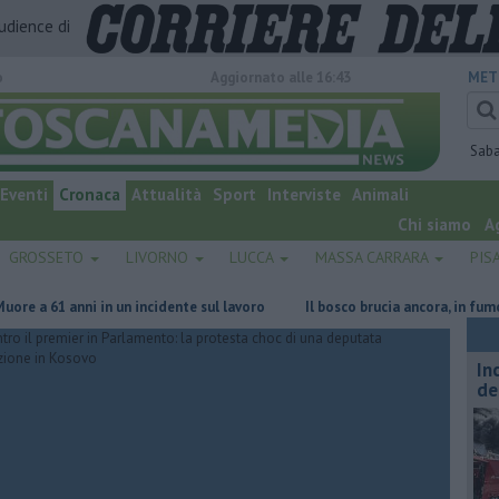
audience di
o
Aggiornato alle 16:43
MET
Sab
Eventi
Cronaca
Attualità
Sport
Interviste
Animali
Chi siamo
A
GROSSETO
LIVORNO
LUCCA
MASSA CARRARA
PIS
61 anni in un incidente sul lavoro
Il bosco brucia ancora, in fumo 50 et
In
de