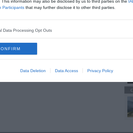
. This information may also be disclosed by us to third parties on the
IA
adale
ambulanza
croce rossa italiana
Participants
that may further disclose it to other third parties.
C
l Data Processing Opt Outs
CONFIRM
C
Data Deletion
Data Access
Privacy Policy
C