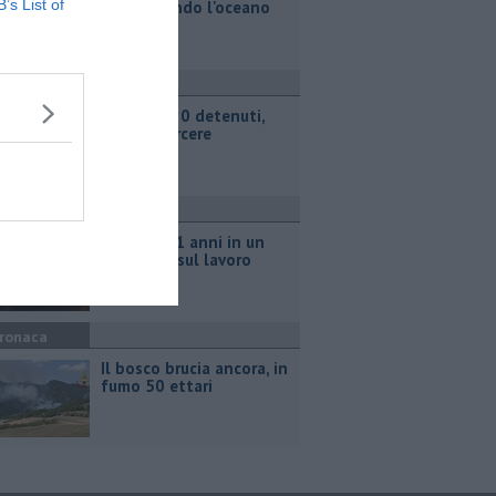
B’s List of
remi sfidando l'oceano
ronaca
Rissa fra 30 detenuti,
caos in carcere
ronaca
Muore a 61 anni in un
incidente sul lavoro
ronaca
Il bosco brucia ancora, in
fumo 50 ettari