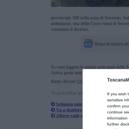
provinciale 398 nella zona di Suvereto. Sul 
ambulanze, una della Croce rossa di Suvere
constatato il decesso.
Se vuoi leggere le notizie principali della T
Arriva gratis tutti i giorni alle 20:00 dirett
ToscanaM
Basta cliccare
QUI
Ti potrebbe interessare anche:
If you wish 
sensitive in
Schianto mortale nel sabato notte
confirm you
Va a sbattere contro un albero, muor
continue se
Albero cade su una macchina, vivi pe
information 
further disc