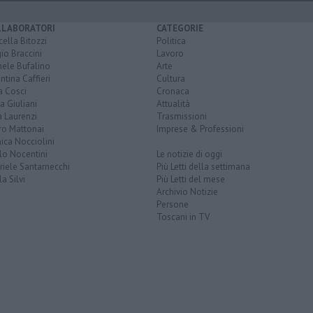
LLABORATORI
CATEGORIE
ella Bitozzi
Politica
io Braccini
Lavoro
hele Bufalino
Arte
ntina Caffieri
Cultura
a Cosci
Cronaca
a Giuliani
Attualità
 Laurenzi
Trasmissioni
ro Mattonai
Imprese & Professioni
ica Nocciolini
lo Nocentini
Le notizie di oggi
iele Santarnecchi
Più Letti della settimana
a Silvi
Più Letti del mese
Archivio Notizie
Persone
Toscani in TV