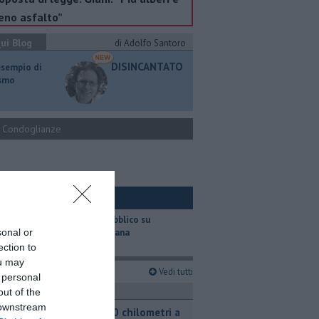
no asfalto”
ui Blog
di Adolfo Santoro
DISINCANTATO
esempio di
ismo
Condoglianze
ui Ambiente
​Il trasporto pubblico su
sonal or
gomma in Toscana
ection to
ou may
imi articoli
Vedi tutti
 personal
ttualità
out of the
 downstream
Oltre 5000 chilometri a