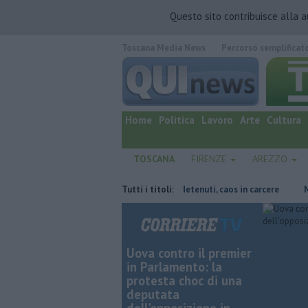
Questo sito contribuisce alla 
Toscana Media News
Percorso semplificat
quotidiano online.
Home
Politica
Lavoro
Arte
Cultura
TOSCANA
FIRENZE
AREZZO
i sfidando l'oceano
Rissa fra 30 detenuti, caos in carcere
Tutti i titoli:
Muore a 
Uova contro il premier
in Parlamento: la
protesta choc di una
deputata