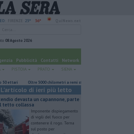
25°
36°
EO:
FIRENZE
QuiNews.net
ato
08 Agosto 2026
genzia
Pubblicità
Contatti
Network
A
PISTOIA
PRATO
SIENA
tari
Oltre 5000 chilometri a remi sfidando l'oceano
Rissa fra 30 de
L'articolo di ieri più letto
cendio devasta un capannone, parte
l tetto collassa
Imponente dispiegamento
di vigili del fuoco per
contenere il rogo. Terna
sul posto per