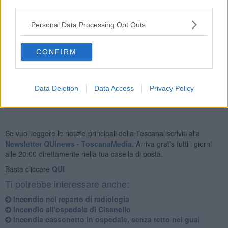
third parties.
Personal Data Processing Opt Outs
Paura, si diceva, ma fortunatamente nessuna conseguenza:
all'ospedale sono accorsi i vigili del fuoco che nel giro di un'ora
CONFIRM
hanno riportato la piena sicurezza nel presidio, senza ripercussioni
sulle attività critiche.
Data Deletion
Data Access
Privacy Policy
Se vuoi leggere le notizie principali della Toscana iscriviti alla
Newsletter QUInews - ToscanaMedia.
Arriva gratis tutti i giorni
alle 20:00 direttamente nella tua casella di posta.
Basta cliccare
QUI
Ti potrebbe interessare anche:
Incendio nel reparto di radiologia
Incendio all'ospedale di Cisanello
Incendia cassonetto in ospedale, senza tetto nei guai