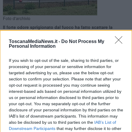
Foto d'archivio
Il forte odore sprigionato dal fuoco ha fatto scattare la
procedura di messa in sicurezza per i pazienti, i familiari e il
personale
ToscanaMediaNews.it -
Do Not Process My
Personal Information
If you wish to opt-out of the sale, sharing to third parties, or
processing of your personal or sensitive information for
targeted advertising by us, please use the below opt-out
ORBETELLO —
Paura all'ospedale di Orbetello per un principio
section to confirm your selection. Please note that after your
d'incendio che verso mezzogiorno di ieri ha fatto scattare le
opt-out request is processed you may continue seeing
procedure di messa in sicurezza. A innescare le fiamme, fa sapere
interest-based ads based on personal information utilized by
la Asl Toscana Sud Est, sarebbe stato il surriscaldamento di una
us or personal information disclosed to third parties prior to
batteria in un locale tecnico.
your opt-out. You may separately opt-out of the further
Il forte odore sprigionato dal fuoco e dal fumo ha spinto il personale
disclosure of your personal information by third parties on the
a spostare i presenti al piano terra in prossimità delle uscite di
IAB’s list of downstream participants. This information may
emergenza e ad adottare precauzioni per i degenti della Medicina
also be disclosed by us to third parties on the
IAB’s List of
interna con la chiusura delle porte tagliafuoco.
Downstream Participants
that may further disclose it to other