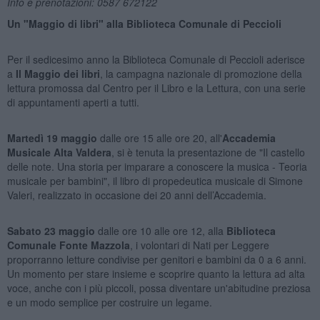
Info e prenotazioni: 0587 672122
Un "Maggio di libri" alla Biblioteca Comunale di Peccioli
Per il sedicesimo anno la Biblioteca Comunale di Peccioli aderisce
a
Il Maggio dei libri
, la campagna nazionale di promozione della
lettura promossa dal Centro per il Libro e la Lettura, con una serie
di appuntamenti aperti a tutti.
Martedì 19 maggio
dalle ore 15 alle ore 20, all'
Accademia
Musicale Alta Valdera
, si è tenuta la presentazione de "Il castello
delle note. Una storia per imparare a conoscere la musica - Teoria
musicale per bambini", il libro di propedeutica musicale di Simone
Valeri, realizzato in occasione dei 20 anni dell’Accademia.
Sabato 23 maggio
dalle ore 10 alle ore 12, alla
Biblioteca
Comunale Fonte Mazzola
, i volontari di Nati per Leggere
proporranno letture condivise per genitori e bambini da 0 a 6 anni.
Un momento per stare insieme e scoprire quanto la lettura ad alta
voce, anche con i più piccoli, possa diventare un'abitudine preziosa
e un modo semplice per costruire un legame.