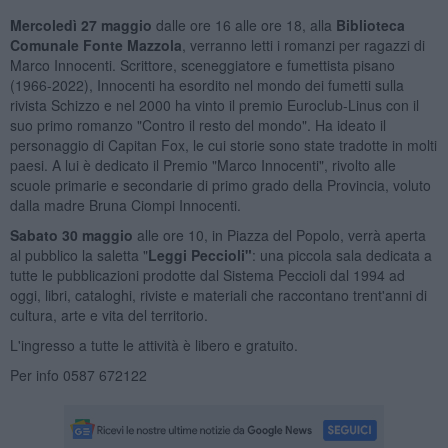
Mercoledì 27 maggio
dalle ore 16 alle ore 18, alla
Biblioteca
Comunale Fonte Mazzola
, verranno letti i romanzi per ragazzi di
Marco Innocenti. Scrittore, sceneggiatore e fumettista pisano
(1966-2022), Innocenti ha esordito nel mondo dei fumetti sulla
rivista Schizzo e nel 2000 ha vinto il premio Euroclub-Linus con il
suo primo romanzo "Contro il resto del mondo". Ha ideato il
personaggio di Capitan Fox, le cui storie sono state tradotte in molti
paesi. A lui è dedicato il Premio "Marco Innocenti", rivolto alle
scuole primarie e secondarie di primo grado della Provincia, voluto
dalla madre Bruna Ciompi Innocenti.
Sabato 30 maggio
alle ore 10, in Piazza del Popolo, verrà aperta
al pubblico la saletta "
Leggi Peccioli"
: una piccola sala dedicata a
tutte le pubblicazioni prodotte dal Sistema Peccioli dal 1994 ad
oggi, libri, cataloghi, riviste e materiali che raccontano trent'anni di
cultura, arte e vita del territorio.
L'ingresso a tutte le attività è libero e gratuito.
Per info 0587 672122