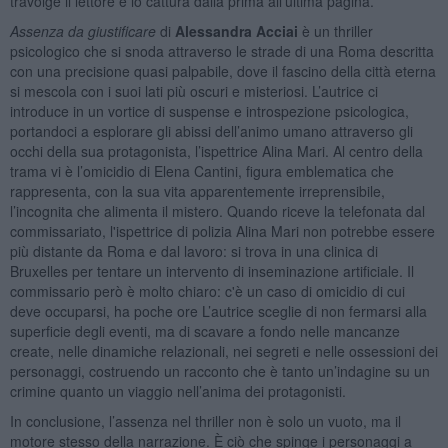
travolge il lettore e lo cattura dalla prima all’ultima pagina.
Assenza da giustificare
di
Alessandra Acciai
è un thriller
psicologico che si snoda attraverso le strade di una Roma descritta
con una precisione quasi palpabile, dove il fascino della città eterna
si mescola con i suoi lati più oscuri e misteriosi. L’autrice ci
introduce in un vortice di suspense e introspezione psicologica,
portandoci a esplorare gli abissi dell’animo umano attraverso gli
occhi della sua protagonista, l’ispettrice Alina Mari. Al centro della
trama vi è l’omicidio di Elena Cantini, figura emblematica che
rappresenta, con la sua vita apparentemente irreprensibile,
l’incognita che alimenta il mistero. Quando riceve la telefonata dal
commissariato, l'ispettrice di polizia Alina Mari non potrebbe essere
più distante da Roma e dal lavoro: si trova in una clinica di
Bruxelles per tentare un intervento di inseminazione artificiale. Il
commissario però è molto chiaro: c'è un caso di omicidio di cui
deve occuparsi, ha poche ore L’autrice sceglie di non fermarsi alla
superficie degli eventi, ma di scavare a fondo nelle mancanze
create, nelle dinamiche relazionali, nei segreti e nelle ossessioni dei
personaggi, costruendo un racconto che è tanto un’indagine su un
crimine quanto un viaggio nell’anima dei protagonisti.
In conclusione, l’assenza nel thriller non è solo un vuoto, ma il
motore stesso della narrazione. È ciò che spinge i personaggi a