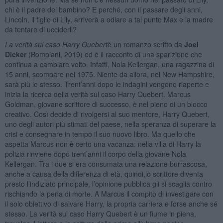
chi è il padre del bambino? E perché, con il passare degli anni,
Lincoln, il figlio di Lily, arriverà a odiare a tal punto Max e la madre
da tentare di ucciderli?
La verità sul caso Harry Quebert
è un romanzo scritto da
Joel
Dicker
(Bompiani, 2019) ed è il racconto di una sparizione che
continua a cambiare volto. Infatti, Nola Kellergan, una ragazzina di
15 anni, scompare nel 1975. Niente da allora, nel New Hampshire,
sarà più lo stesso. Trent’anni dopo le indagini vengono riaperte e
inizia la ricerca della verità sul caso Harry Quebert. Marcus
Goldman, giovane scrittore di successo, è nel pieno di un blocco
creativo. Così decide di rivolgersi al suo mentore, Harry Quebert,
uno degli autori più stimati del paese, nella speranza di superare la
crisi e consegnare in tempo il suo nuovo libro. Ma quello che
aspetta Marcus non è certo una vacanza: nella villa di Harry la
polizia rinviene dopo trent’anni il corpo della giovane Nola
Kellergan. Tra i due si era consumata una relazione burrascosa,
anche a causa della differenza di età, quindi,lo scrittore diventa
presto l’indiziato principale, l’opinione pubblica gli si scaglia contro
rischiando la pena di morte. A Marcus il compito di investigare con
il solo obiettivo di salvare Harry, la propria carriera e forse anche sé
stesso. La verità sul caso Harry Quebert è un fiume in piena,