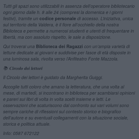
Tutti gli spazi sono utilizzabili in assenza dell’operatore bibliotecario
ogni giorno dalle h. 8 alle 24 (compresi la domenica e i giorni
festivi), tramite un
codice personale
di accesso. L’iniziativa, unica
sul territorio della Valdera, è il fiore all’occhiello della nostra
Biblioteca e permette a numerosi studenti e utenti di frequentare in
libertà, ma con assoluto rispetto, le sale a disposizione.
Qui troverai una
Biblioteca dei Ragazzi
con un’ampia varietà di
letture dedicate ai giovani e suddivise per fasce di età disposte in
una luminosa sala, rivolta verso l’Anfiteatro Fonte Mazzola.
📚
𝐂𝐢𝐫𝐜𝐨𝐥𝐨
𝐝𝐞𝐢
𝐥𝐞𝐭𝐭𝐨𝐫𝐢
Il Circolo dei lettori è guidato da Margherita Guiggi.
Accoglie tutti coloro che amano la letteratura, che una volta al
mese, di martedì, si incontrano in biblioteca per scambiarsi opinioni
e pareri sui libri di volta in volta scelti insieme e letti. Le
osservazioni che scaturiscono dal confronto sui vari volumi sono
sempre cariche di riflessioni sul contesto storico e biografico
dell’autore e su eventuali collegamenti con la situazione sociale,
storica e politica attuale.
Info: 0587 672122