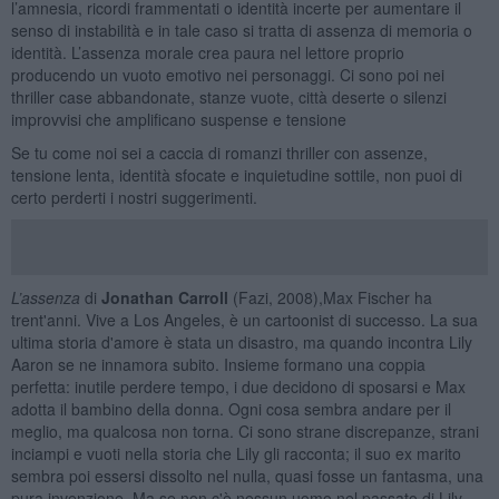
l’amnesia, ricordi frammentati o identità incerte per aumentare il
senso di instabilità e in tale caso si tratta di assenza di memoria o
identità. L’assenza morale crea paura nel lettore proprio
producendo un vuoto emotivo nei personaggi. Ci sono poi nei
thriller case abbandonate, stanze vuote, città deserte o silenzi
improvvisi che amplificano suspense e tensione
Se tu come noi sei a caccia di romanzi thriller con assenze,
tensione lenta, identità sfocate e inquietudine sottile, non puoi di
certo perderti i nostri suggerimenti.
L’assenza
di
Jonathan Carroll
(Fazi, 2008),Max Fischer ha
trent'anni. Vive a Los Angeles, è un cartoonist di successo. La sua
ultima storia d'amore è stata un disastro, ma quando incontra Lily
Aaron se ne innamora subito. Insieme formano una coppia
perfetta: inutile perdere tempo, i due decidono di sposarsi e Max
adotta il bambino della donna. Ogni cosa sembra andare per il
meglio, ma qualcosa non torna. Ci sono strane discrepanze, strani
inciampi e vuoti nella storia che Lily gli racconta; il suo ex marito
sembra poi essersi dissolto nel nulla, quasi fosse un fantasma, una
pura invenzione. Ma se non c'è nessun uomo nel passato di Lily,