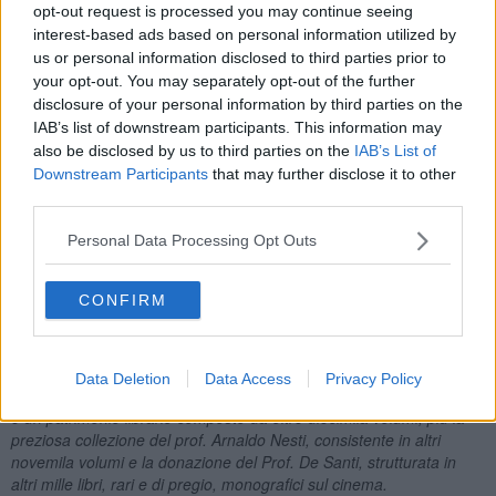
opt-out request is processed you may continue seeing
interest-based ads based on personal information utilized by
Perché proprio il giallo a Fonte Mazzola?
us or personal information disclosed to third parties prior to
your opt-out. You may separately opt-out of the further
Tutto è iniziato nel 2016 con
Parole Guardate
, il nostro Festival del
disclosure of your personal information by third parties on the
giallo. Un progetto di contaminazione tra teatro, letteratura e
IAB’s list of downstream participants. This information may
scrittura, per adulti e bambini.
also be disclosed by us to third parties on the
IAB’s List of
La particolarità del progetto Parole Guardate è stata quella di
Downstream Participants
that may further disclose it to other
incentrare le sue attività e gli eventi sulle opere di un unico
third parties.
scrittore: negli anni sono stati protagonisti grandi e prolifici autori
come Maurizio de Giovanni, Romano De Marco, Marilù Oliva,
Personal Data Processing Opt Outs
Giampaolo Simi, Piergiorgio Pulixi, penne che hanno riscosso molto
successo e affetto da parte del pubblico.
CONFIRM
La Biblioteca Comunale e Archivio Fonte Mazzola, con i suoi 400
metri quadri di ampiezza e una collocazione spettacolare sul
limitare della campagna pecciolese, è stata inaugurata il 26
gennaio 2019. Qui puoi trovare una sezione dedicata al giallo
Data Deletion
Data Access
Privacy Policy
italiano e straniero (americano, inglese, nord-europeo, francese…)
e un patrimonio librario composto da oltre diecimila volumi, più la
preziosa collezione del prof. Arnaldo Nesti, consistente in altri
novemila volumi e la donazione del Prof. De Santi, strutturata in
altri mille libri, rari e di pregio, monografici sul cinema.