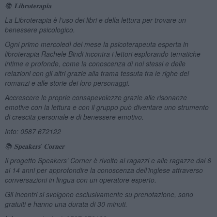
📚
𝐋𝐢𝐛𝐫𝐨𝐭𝐞𝐫𝐚𝐩𝐢𝐚
La Libroterapia è l’uso dei libri e della lettura per trovare un
benessere psicologico.
Ogni primo mercoledì del mese la psicoterapeuta esperta in
libroterapia Rachele Bindi incontra i lettori esplorando tematiche
intime e profonde, come la conoscenza di noi stessi e delle
relazioni con gli altri grazie alla trama tessuta tra le righe dei
romanzi e alle storie dei loro personaggi.
Accrescere le proprie consapevolezze grazie alle risonanze
emotive con la lettura e con il gruppo può diventare uno strumento
di crescita personale e di benessere emotivo.
Info: 0587 672122
📚
𝐒𝐩𝐞𝐚𝐤𝐞𝐫𝐬’
𝐂𝐨𝐫𝐧𝐞𝐫
Il progetto Speakers’ Corner è rivolto ai ragazzi e alle ragazze dai 6
ai 14 anni per approfondire la conoscenza dell’inglese attraverso
conversazioni in lingua con un operatore esperto.
Gli incontri si svolgono esclusivamente su prenotazione, sono
gratuiti e hanno una durata di 30 minuti.