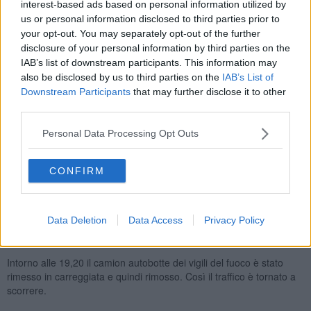
interest-based ads based on personal information utilized by
us or personal information disclosed to third parties prior to
your opt-out. You may separately opt-out of the further
I vigili el fuoco coinvolti nel sinistro hanno riportato lievi escoriazioni
disclosure of your personal information by third parties on the
medicate sul posto e due di loro sono stati trasportati al pronto
IAB’s list of downstream participants. This information may
soccorso in codice giallo per accertamenti.
also be disclosed by us to third parties on the
IAB’s List of
Downstream Participants
that may further disclose it to other
Sul luogo dell'incidente è intervenuto anche un altro mezzo dei vigili
third parties.
del fuoco e la polizia municipale per gestire la viabilità: il traffico è
stato chiuso a destra della rotatoria e rallentato sulle corsie in
Personal Data Processing Opt Outs
uscita da Piombino.
La dinamica dell'incidente è in corso di ricostruzione.
CONFIRM
Nel tardo pomeriggio di oggi si sono svolte le operazioni per
rimuovere il mezzo ribaltato.
Durante l'intervento, si sono formate lunghe code, in concomitanza
Data Deletion
Data Access
Privacy Policy
con la giornata festiva sia per il rientro dalle gite fuori porta sia per
le partenze per l'Elba.
Intorno alle 19,20 il camion autobotte dei vigili del fuoco è stato
rimesso in carreggiata e quindi rimosso. Così il traffico è tornato a
scorrere.