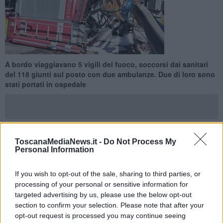
A bordo viaggiavano 5 vigili del fuoco, soccorsi dai sanitari
del 118 giunti sul posto con due ambulanze. Due di loro sono
stati portati in ospedale
ToscanaMediaNews.it -
Do Not Process My
PIOMBINO —
Brutto incidente a Piombino dove, per cause in corso
Personal Information
di accertamento, un camion dei vigili del fuoco con 5 pompieri a
bordo si è ribaltato su un fianco in viale Unità d'Italia.
If you wish to opt-out of the sale, sharing to third parties, or
L'incidente è avvenuto intorno alle 14 di oggi, sabato 25 Aprile,
processing of your personal or sensitive information for
all'altezza di una rotatoria. Sul posto sono intervenuti i sanitari del
targeted advertising by us, please use the below opt-out
118 con due ambulanze della Pubblica Assistenza di Piombino, una
section to confirm your selection. Please note that after your
con a bordo un medico l'altra con a bordo un infermiere.
opt-out request is processed you may continue seeing