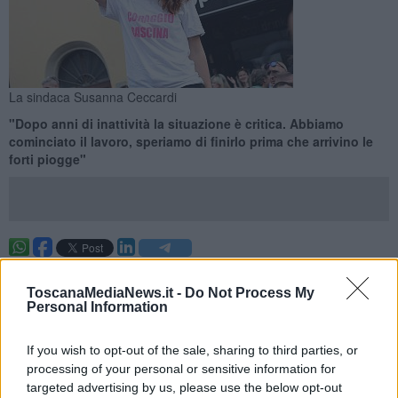
La sindaca Susanna Ceccardi
"Dopo anni di inattività la situazione è critica. Abbiamo
cominciato il lavoro, speriamo di finirlo prima che arrivino le
forti piogge"
CASCINA —
L'amministrazione targata Lega Nord guidata da
Susanna Ceccardi
ha iniziato la pulizia dei tombini del territorio
ToscanaMediaNews.it -
Do Not Process My
cascinese.
Personal Information
Con un video pubblicato su Facebook la sindaca mostra le
If you wish to opt-out of the sale, sharing to third parties, or
operazioni di pulizia di un tombino a Titignano ostruito da fango e
foglie, e bacchettando il Pd scrive: "Non veniva pulito da anni".
processing of your personal or sensitive information for
targeted advertising by us, please use the below opt-out