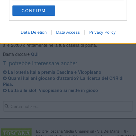
CONFIRM
Se vuoi leggere le notizie principali della Toscana iscriviti alla
Data Deletion
Data Access
Privacy Policy
Newsletter QUInews - ToscanaMedia.
Arriva gratis tutti i giorni
alle 20:00 direttamente nella tua casella di posta.
Basta cliccare
QUI
Ti potrebbe interessare anche:
La lotteria Italia premia Cascina e Vicopisano
Quanti italiani giocano d'azzardo? La ricerca del CNR di
Pisa.
Lotta alle slot, Vicopisano si mette in gioco
Editore Toscana Media Channel srl - Via Dei Martelli, 8 -