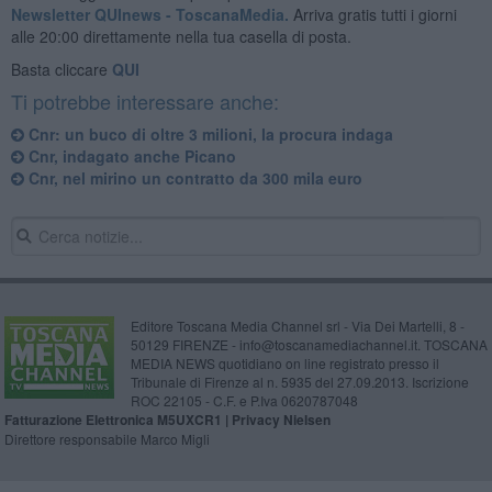
Newsletter QUInews - ToscanaMedia.
Arriva gratis tutti i giorni
alle 20:00 direttamente nella tua casella di posta.
Basta cliccare
QUI
Ti potrebbe interessare anche:
Cnr: un buco di oltre 3 milioni, la procura indaga
Cnr, indagato anche Picano
Cnr, nel mirino un contratto da 300 mila euro
Editore Toscana Media Channel srl - Via Dei Martelli, 8 -
50129 FIRENZE - info@toscanamediachannel.it. TOSCANA
MEDIA NEWS quotidiano on line registrato presso il
Tribunale di Firenze al n. 5935 del 27.09.2013. Iscrizione
ROC 22105 - C.F. e P.Iva 0620787048
Fatturazione Elettronica M5UXCR1 |
Privacy Nielsen
Direttore responsabile Marco Migli