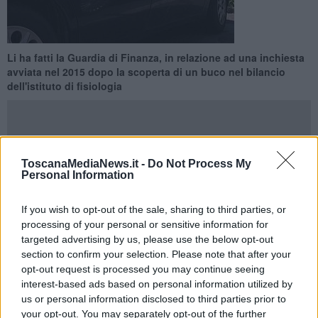
Li ha fatti la Guardia di Finanza, in relazione ad una inchiesta
avviata nel 2015 dopo la scoperta di un buco nel bilancio
dell'istituto di fisiologia
ToscanaMediaNews.it -
Do Not Process My
Personal Information
PISA —
I militari del Comando Provinciale di Pisa, con il
coordinamento della Procura della Repubblica presso il Tribunale di
Pisa, hanno dato esecuzione al Decreto di Sequestro Preventivo
If you wish to opt-out of the sale, sharing to third parties, or
“per equivalente” emesso dal locale Tribunale, nei confronti di
otto
processing of your personal or sensitive information for
soggetti indagati a vario titolo per il reato di truffa aggravata
targeted advertising by us, please use the below opt-out
commesso a danno dell’Istituto di Fisiologia Clinica del CNR
section to confirm your selection. Please note that after your
di Pisa.
opt-out request is processed you may continue seeing
Complessivamente sono stati sottoposti a sequestro
17 immobili,
interest-based ads based on personal information utilized by
di cui 13 abitazioni, 3 garage/autorimesse ed un
us or personal information disclosed to third parties prior to
ufficio, disponibilità finanziarie presenti su conti correnti e
your opt-out. You may separately opt-out of the further