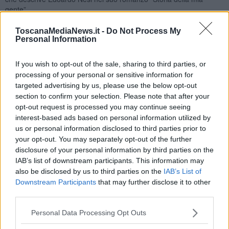
gente”.
L’autore
ToscanaMediaNews.it -
Do Not Process My
Personal Information
Sergio Costanzo è nato nel 1963 a Pisa. Si è diplomato in chimica
industriale e si è laureato in Scienze Biologiche, iniziando a
lavorare molto presto nel campo della diagnostica clinica. Dal primo
If you wish to opt-out of the sale, sharing to third parties, or
agosto 1983 è dipendente dell'Azienda Ospedaliero-Universitaria
processing of your personal or sensitive information for
Pisana. Dal 1985 è volontario di protezione civile internazionale nel
targeted advertising by us, please use the below opt-out
Gruppo di Chirurgia d'Urgenza dell'Aoup e ha compiuto varie
section to confirm your selection. Please note that after your
missioni in Italia e all'estero nell'ambito dell'emergenza sanitaria e
opt-out request is processed you may continue seeing
della cooperazione internazionale. Nel 2002 ha ricevuto la
interest-based ads based on personal information utilized by
Benemerenza di Stato della Repubblica Italiana per l'attività di
us or personal information disclosed to third parties prior to
protezione civile internazionale. Affascinato dalla storia e
your opt-out. You may separately opt-out of the further
dall'architettura medievale, segnatamente quella della sua città
disclosure of your personal information by third parties on the
natale, coniuga nelle sue ricerche passione e metodo scientifico,
IAB’s list of downstream participants. This information may
pubblicando a partire dal 2004 alcuni saggi sull'architettura del
also be disclosed by us to third parties on the
IAB’s List of
medioevo. Ha scritto anche racconti, reportage e romanzi storici.
Downstream Participants
that may further disclose it to other
Tra i suoi libri: Io Busketo, da Zero a Mille, Tutti i perché della torre,
third parties.
Ritmo cabrio, Ibelin, Il sarto di Palermo.
_______________
Personal Data Processing Opt Outs
Edoardo Nesi