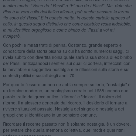
in altro modo: “Viene da I Passi” o “E’ uno de I Passi”. Ma, dato che
Pisa è la vera culla dell’italico idioma, può anche passare la forma
“Io sono de’ Passi.” E in questo motto, in questo cartello appeso al
collo, in questo segno distintivo che come cicatrice resta indelebile,
io mi identifico orgoglioso e come bimbo de’ Passi a voi mi
rivolgerò.
Con pochi e mirati tratti di penna, Costanzo, grande esperto e
conoscitore della storia pisana su cui ha scritto numerosi saggi, ci
rivela subito con divertita ironia quale sarà la sua storia di ex bimbo
de’ Passi, anticipandoci i sentieri sui quali ci porterà, intrecciati con
la inevitabile e soggettiva nostalgia e le riflessioni sulla storia e sui
contesti politici e sociali degli anni ’70.
Per quanto l'essere umano ne abbia sempre sofferto, "nostalgia" è
un termine moderno, un neologismo creato nel 1688 unendo due
parole tratte dal greco antico: "ritorno" e "dolore". Il dolore del
ritorno, il malessere generato dal ricordo, il desiderio di tornare a
rivivere situazioni passate. Nostalgia del singolo e nostalgia dei
gruppi che si identificano in un pensiero comune.
Ricordare il recente passato non è soltanto nostalgia, è un dovere,
per evitare che quella memoria collettiva, quei modi e quei ritmi
vadano persi per sempre.