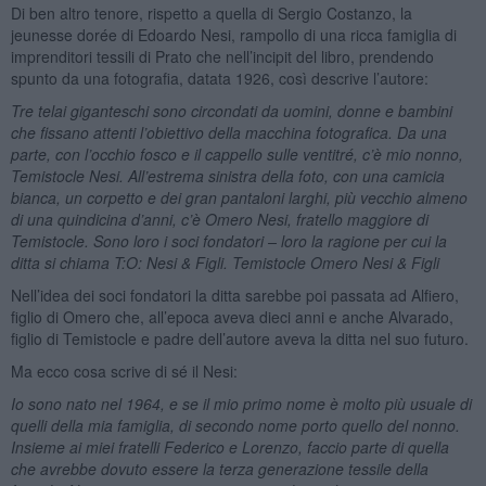
Di ben altro tenore, rispetto a quella di Sergio Costanzo, la
jeunesse dorée di Edoardo Nesi, rampollo di una ricca famiglia di
imprenditori tessili di Prato che nell’incipit del libro, prendendo
spunto da una fotografia, datata 1926, così descrive l’autore:
Tre telai giganteschi sono circondati da uomini, donne e bambini
che fissano attenti l’obiettivo della macchina fotografica. Da una
parte, con l’occhio fosco e il cappello sulle ventitré, c’è mio nonno,
Temistocle Nesi. All’estrema sinistra della foto, con una camicia
bianca, un corpetto e dei gran pantaloni larghi, più vecchio almeno
di una quindicina d’anni, c’è Omero Nesi, fratello maggiore di
Temistocle. Sono loro i soci fondatori – loro la ragione per cui la
ditta si chiama T:O: Nesi & Figli. Temistocle Omero Nesi & Figli
Nell’idea dei soci fondatori la ditta sarebbe poi passata ad Alfiero,
figlio di Omero che, all’epoca aveva dieci anni e anche Alvarado,
figlio di Temistocle e padre dell’autore aveva la ditta nel suo futuro.
Ma ecco cosa scrive di sé il Nesi:
Io sono nato nel 1964, e se il mio primo nome è molto più usuale di
quelli della mia famiglia, di secondo nome porto quello del nonno.
Insieme ai miei fratelli Federico e Lorenzo, faccio parte di quella
che avrebbe dovuto essere la terza generazione tessile della