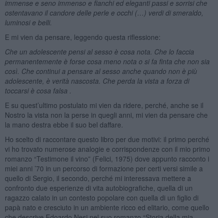
immense e seno immenso e fianchi ed eleganti passi e sorrisi che
ostentavano il candore delle perle e occhi (…) verdi di smeraldo,
luminosi e belli.
E mi vien da pensare, leggendo questa riflessione:
Che un adolescente pensi al sesso è cosa nota. Che lo faccia
permanentemente è forse cosa meno nota o si fa finta che non sia
così. Che continui a pensare al sesso anche quando non è più
adolescente, è verità nascosta. Che perda la vista a forza di
toccarsi è cosa falsa .
E su quest’ultimo postulato mi vien da ridere, perché, anche se il
Nostro la vista non la perse in quegli anni, mi vien da pensare che
la mano destra ebbe il suo bel daffare.
Ho scelto di raccontare questo libro per due motivi: il primo perché
vi ho trovato numerose analogie e corrispondenze con il mio primo
romanzo “Testimone il vino” (Felici, 1975) dove appunto racconto i
miei anni ’70 in un percorso di formazione per certi versi simile a
quello di Sergio, il secondo, perché mi interessava mettere a
confronto due esperienze di vita autobiografiche, quella di un
ragazzo calato in un contesto popolare con quella di un figlio di
papà nato e cresciuto in un ambiente ricco ed elitario, come quello
che descrive Edoardo Nesi nel suo romanzo “Storia della mia