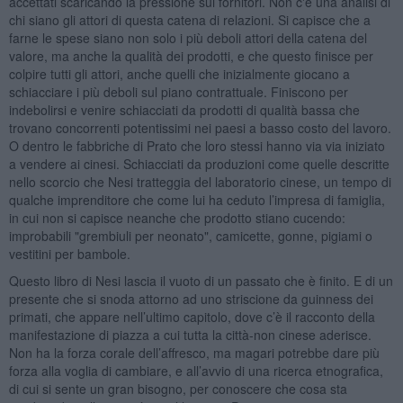
accettati scaricando la pressione sui fornitori. Non c'è una analisi di
chi siano gli attori di questa catena di relazioni. Si capisce che a
farne le spese siano non solo i più deboli attori della catena del
valore, ma anche la qualità dei prodotti, e che questo finisce per
colpire tutti gli attori, anche quelli che inizialmente giocano a
schiacciare i più deboli sul piano contrattuale. Finiscono per
indebolirsi e venire schiacciati da prodotti di qualità bassa che
trovano concorrenti potentissimi nei paesi a basso costo del lavoro.
O dentro le fabbriche di Prato che loro stessi hanno via via iniziato
a vendere ai cinesi. Schiacciati da produzioni come quelle descritte
nello scorcio che Nesi tratteggia del laboratorio cinese, un tempo di
qualche imprenditore che come lui ha ceduto l’impresa di famiglia,
in cui non si capisce neanche che prodotto stiano cucendo:
improbabili "grembiuli per neonato", camicette, gonne, pigiami o
vestitini per bambole.
Questo libro di Nesi lascia il vuoto di un passato che è finito. E di un
presente che si snoda attorno ad uno striscione da guinness dei
primati, che appare nell’ultimo capitolo, dove c’è il racconto della
manifestazione di piazza a cui tutta la città-non cinese aderisce.
Non ha la forza corale dell’affresco, ma magari potrebbe dare più
forza alla voglia di cambiare, e all’avvio di una ricerca etnografica,
di cui si sente un gran bisogno, per conoscere che cosa sta