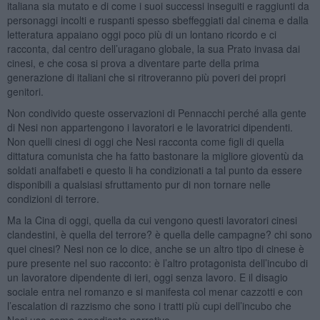
italiana sia mutato e di come i suoi successi inseguiti e raggiunti da
personaggi incolti e ruspanti spesso sbeffeggiati dal cinema e dalla
letteratura appaiano oggi poco più di un lontano ricordo e ci
racconta, dal centro dell’uragano globale, la sua Prato invasa dai
cinesi, e che cosa si prova a diventare parte della prima
generazione di italiani che si ritroveranno più poveri dei propri
genitori.
Non condivido queste osservazioni di Pennacchi perché alla gente
di Nesi non appartengono i lavoratori e le lavoratrici dipendenti.
Non quelli cinesi di oggi che Nesi racconta come figli di quella
dittatura comunista che ha fatto bastonare la migliore gioventù da
soldati analfabeti e questo li ha condizionati a tal punto da essere
disponibili a qualsiasi sfruttamento pur di non tornare nelle
condizioni di terrore.
Ma la Cina di oggi, quella da cui vengono questi lavoratori cinesi
clandestini, è quella del terrore? è quella delle campagne? chi sono
quei cinesi? Nesi non ce lo dice, anche se un altro tipo di cinese è
pure presente nel suo racconto: è l’altro protagonista dell’incubo di
un lavoratore dipendente di ieri, oggi senza lavoro. E il disagio
sociale entra nel romanzo e si manifesta col menar cazzotti e con
l’escalation di razzismo che sono i tratti più cupi dell’incubo che
Nesi usa come espediente narrativo.