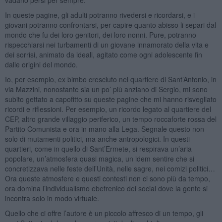
In queste pagine, gli adulti potranno rivedersi e ricordarsi, e i
giovani potranno confrontarsi, per capire quanto abisso li separi dal
mondo che fu dei loro genitori, dei loro nonni. Pure, potranno
rispecchiarsi nei turbamenti di un giovane innamorato della vita e
dei sorrisi, animato da ideali, agitato come ogni adolescente fin
dalle origini del mondo.
Io, per esempio, ex bimbo cresciuto nel quartiere di Sant’Antonio, in
via Mazzini, nonostante sia un po’ più anziano di Sergio, mi sono
subito gettato a capofitto su queste pagine che mi hanno risvegliato
ricordi e riflessioni. Per esempio, un ricordo legato al quartiere del
CEP, altro grande villaggio periferico, un tempo roccaforte rossa del
Partito Comunista e ora in mano alla Lega. Segnale questo non
solo di mutamenti politici, ma anche antropologici. In questi
quartieri, come in quello di Sant’Ermete, si respirava un’aria
popolare, un’atmosfera quasi magica, un idem sentire che si
concretizzava nelle feste dell’Unità, nelle sagre, nei comizi politici…
Ora queste atmosfere e questi contesti non ci sono più da tempo,
ora domina l’individualismo ebefrenico dei social dove la gente si
incontra solo in modo virtuale.
Quello che ci offre l’autore è un piccolo affresco di un tempo, gli