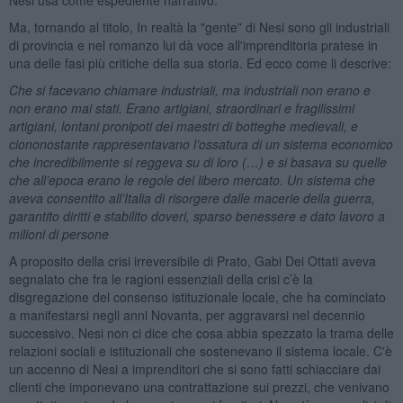
Ma, tornando al titolo, In realtà la "gente” di Nesi sono gli industriali
di provincia e nel romanzo lui dà voce all'imprenditoria pratese in
una delle fasi più critiche della sua storia. Ed ecco come li descrive:
Che si facevano chiamare industriali, ma industriali non erano e
non erano mai stati. Erano artigiani, straordinari e fragilissimi
artigiani, lontani pronipoti dei maestri di botteghe medievali, e
ciononostante rappresentavano l’ossatura di un sistema economico
che incredibilmente si reggeva su di loro (…) e si basava su quelle
che all’epoca erano le regole del libero mercato. Un sistema che
aveva consentito all’Italia di risorgere dalle macerie della guerra,
garantito diritti e stabilito doveri, sparso benessere e dato lavoro a
milioni di persone
A proposito della crisi irreversibile di Prato, Gabi Dei Ottati aveva
segnalato che fra le ragioni essenziali della crisi c’è la
disgregazione del consenso istituzionale locale, che ha cominciato
a manifestarsi negli anni Novanta, per aggravarsi nel decennio
successivo. Nesi non ci dice che cosa abbia spezzato la trama delle
relazioni sociali e istituzionali che sostenevano il sistema locale. C'è
un accenno di Nesi a imprenditori che si sono fatti schiacciare dai
clienti che imponevano una contrattazione sui prezzi, che venivano