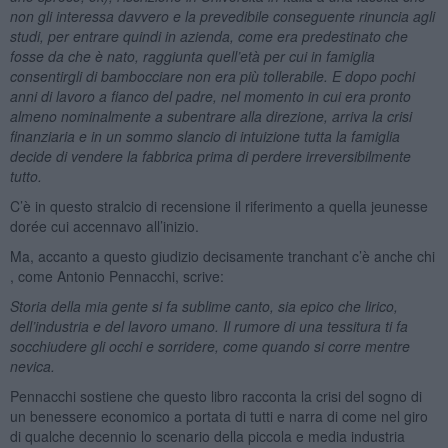
non gli interessa davvero e la prevedibile conseguente rinuncia agli
studi, per entrare quindi in azienda, come era predestinato che
fosse da che è nato, raggiunta quell’età per cui in famiglia
consentirgli di bambocciare non era più tollerabile. E dopo pochi
anni di lavoro a fianco del padre, nel momento in cui era pronto
almeno nominalmente a subentrare alla direzione, arriva la crisi
finanziaria e in un sommo slancio di intuizione tutta la famiglia
decide di vendere la fabbrica prima di perdere irreversibilmente
tutto.
C’è in questo stralcio di recensione il riferimento a quella jeunesse
dorée cui accennavo all’inizio.
Ma, accanto a questo giudizio decisamente tranchant c’è anche chi
, come Antonio Pennacchi, scrive:
Storia della mia gente si fa sublime canto, sia epico che lirico,
dell’industria e del lavoro umano. Il rumore di una tessitura ti fa
socchiudere gli occhi e sorridere, come quando si corre mentre
nevica.
Pennacchi sostiene che questo libro racconta la crisi del sogno di
un benessere economico a portata di tutti e narra di come nel giro
di qualche decennio lo scenario della piccola e media industria