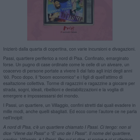
Inizierò dalla quarta di copertina, con varie incursioni e divagazioni.
Passi, quartiere periferico a nord di Pisa. Confinato, emarginato
forse. Un pugno di case ordinate come le celle di un alveare, un
coacervo di persone portate a vivere lì dal fato agli inizi degli anni
'60. Poco dopo, il "boom economico" e i figli di quell'attimo di
esaltazione collettiva. Torme di ragazzini e ragazzine a giocare per
strada, sogni, ideali, ribellioni e destabilizzazioni e la voglia di
emergere e impossessarsi del mondo.
I Passi, un quartiere, un Villaggio, confini stretti dai quali evadere in
mille modi, anche quelli sbagliati. Ed ecco come l’autore ce ne parla
nell’incipit:
A nord di Pisa, c’è un quartiere chiamato I Passi. Ci tengo: non si
dice “Viene dai Passi” o “E’ uno de I Passi”. Il nome del quartiere,
pardon, Villaggio, è I Passi. Per cui si dice, si scrive e ci si riferisce