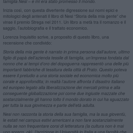
famiglia Nesi – e mi era stato promesso il mondo.
Inizia così, con questa divertente digressione sui nomi epici e
mitologici degli antenati il libro di Nesi “Storia della mia gente” che
vinse il premio Strega nel 2011. Un libro a metà tra il romanzo e il
saggio, l’autobiografia e il trattato economico.
Lorenza Inquisitio scrive, a proposito di questo libro, una
recensione che condivido:
Storia della mia gente
è narrato in prima persona dall’autore, ultimo
figlio di papà dell’azienda tessile di famiglia, un’impresa fondata dal
nonno che ai tempi d’oro del dopoguerra rappresentò una delle più
importanti fabbriche di tessitura della città di Prato. Questo poteva
essere il preludio a una storia sociale ed economica molto più
corale e approfondita; in realtà l’autore affronta il disastro italiano
ed europeo legato alla liberalizzazione dei mercati prima e alla
conseguente globalizzazione poi come due ingiuste mazzate che
sostanzialmente gli hanno tolto il mondo dorato in cui ha sguazzato
per tutta la sua giovinezza e parte dell’età adulta.
Nesi non racconta la storia della sua famiglia, ma la sua gioventù,
le estati nei campus estivi americani a non fare sostanzialmente
nulla se non frequentare corsi di letteratura (la cultura non è mai
uno spreco, ok), l’iscrizione in Università in Italia a una facoltà che