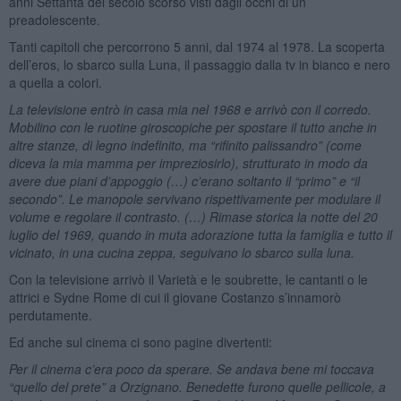
anni Settanta del secolo scorso visti dagli occhi di un
preadolescente.
Tanti capitoli che percorrono 5 anni, dal 1974 al 1978. La scoperta
dell’eros, lo sbarco sulla Luna, il passaggio dalla tv in bianco e nero
a quella a colori.
La televisione entrò in casa mia nel 1968 e arrivò con il corredo.
Mobilino con le ruotine giroscopiche per spostare il tutto anche in
altre stanze, di legno indefinito, ma “rifinito palissandro” (come
diceva la mia mamma per impreziosirlo), strutturato in modo da
avere due piani d’appoggio (…) c’erano soltanto il “primo” e “il
secondo”. Le manopole servivano rispettivamente per modulare il
volume e regolare il contrasto. (…) Rimase storica la notte del 20
luglio del 1969, quando in muta adorazione tutta la famiglia e tutto il
vicinato, in una cucina zeppa, seguivano lo sbarco sulla luna.
Con la televisione arrivò il Varietà e le soubrette, le cantanti o le
attrici e Sydne Rome di cui il giovane Costanzo s’innamorò
perdutamente.
Ed anche sul cinema ci sono pagine divertenti:
Per il cinema c’era poco da sperare. Se andava bene mi toccava
“quello del prete” a Orzignano. Benedette furono quelle pellicole, a