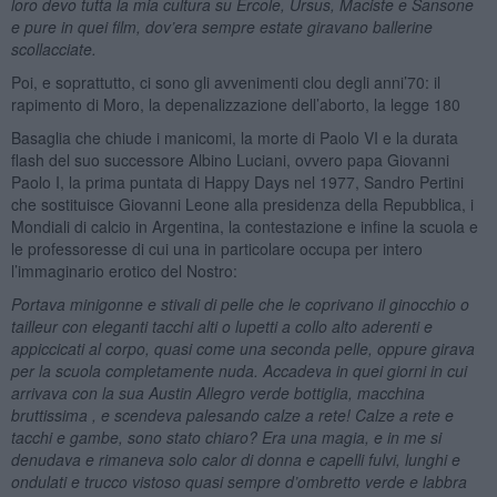
loro devo tutta la mia cultura su Ercole, Ursus, Maciste e Sansone
e pure in quei film, dov’era sempre estate giravano ballerine
scollacciate.
Poi, e soprattutto, ci sono gli avvenimenti clou degli anni’70: il
rapimento di Moro, la depenalizzazione dell’aborto, la legge 180
Basaglia che chiude i manicomi, la morte di Paolo VI e la durata
flash del suo successore Albino Luciani, ovvero papa Giovanni
Paolo I, la prima puntata di Happy Days nel 1977, Sandro Pertini
che sostituisce Giovanni Leone alla presidenza della Repubblica, i
Mondiali di calcio in Argentina, la contestazione e infine la scuola e
le professoresse di cui una in particolare occupa per intero
l’immaginario erotico del Nostro:
Portava minigonne e stivali di pelle che le coprivano il ginocchio o
tailleur con eleganti tacchi alti o lupetti a collo alto aderenti e
appiccicati al corpo, quasi come una seconda pelle, oppure girava
per la scuola completamente nuda. Accadeva in quei giorni in cui
arrivava con la sua Austin Allegro verde bottiglia, macchina
bruttissima , e scendeva palesando calze a rete! Calze a rete e
tacchi e gambe, sono stato chiaro? Era una magia, e in me si
denudava e rimaneva solo calor di donna e capelli fulvi, lunghi e
ondulati e trucco vistoso quasi sempre d’ombretto verde e labbra