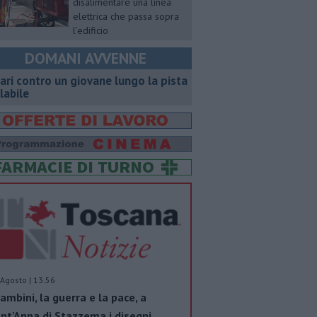
disalimentare una linea
elettrica che passa sopra
l’edificio
DOMANI AVVENNE
ari contro un giovane lungo la pista
clabile
Agosto | 13.56
bambini, la guerra e la pace, a
nt’Anna di Stazzema i disegni