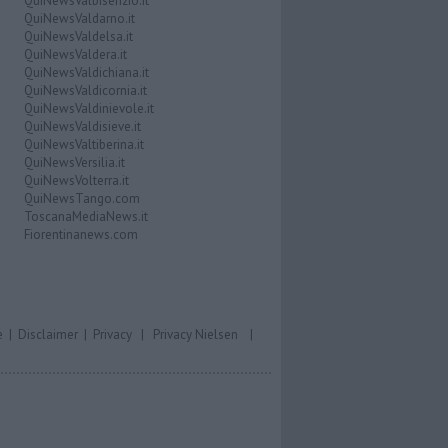
QuiNewsValbisenzio.it
QuiNewsValdarno.it
QuiNewsValdelsa.it
QuiNewsValdera.it
QuiNewsValdichiana.it
QuiNewsValdicornia.it
QuiNewsValdinievole.it
QuiNewsValdisieve.it
QuiNewsValtiberina.it
QuiNewsVersilia.it
QuiNewsVolterra.it
QuiNewsTango.com
ToscanaMediaNews.it
Fiorentinanews.com
e
|
Disclaimer
|
Privacy
|
Privacy Nielsen
|