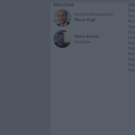
REDAZIONE
CO
Marc
Direttore Responsabile
Serg
Marco Migli
Mic
Vale
Elis
Marco Armeni
Lind
Redattore
Dina
Piet
Mon
Pao
Gabr
Paol