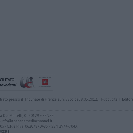
trato presso il Tribunale di Firenze al n. 5865 del 8.03.2012.
Pubblicità
|
Editor
ia Dei Martelli, 8 - 50129 FIRENZE
- info@toscanamediachannel.it
05 - C.F. e P.Iva: 06207870483 - ISSN 2974-704X
UXCR1