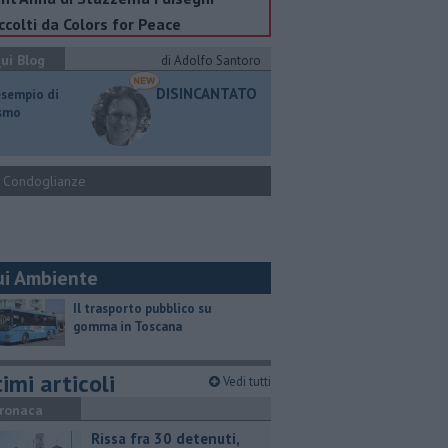
ccolti da Colors for Peace
ui Blog
di Adolfo Santoro
DISINCANTATO
esempio di
ismo
Condoglianze
ui Ambiente
​Il trasporto pubblico su
gomma in Toscana
imi articoli
Vedi tutti
ronaca
Rissa fra 30 detenuti,