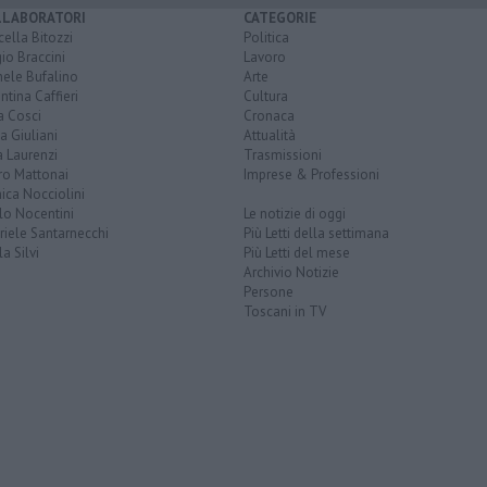
LLABORATORI
CATEGORIE
ella Bitozzi
Politica
io Braccini
Lavoro
hele Bufalino
Arte
ntina Caffieri
Cultura
a Cosci
Cronaca
a Giuliani
Attualità
 Laurenzi
Trasmissioni
ro Mattonai
Imprese & Professioni
ica Nocciolini
lo Nocentini
Le notizie di oggi
iele Santarnecchi
Più Letti della settimana
a Silvi
Più Letti del mese
Archivio Notizie
Persone
Toscani in TV