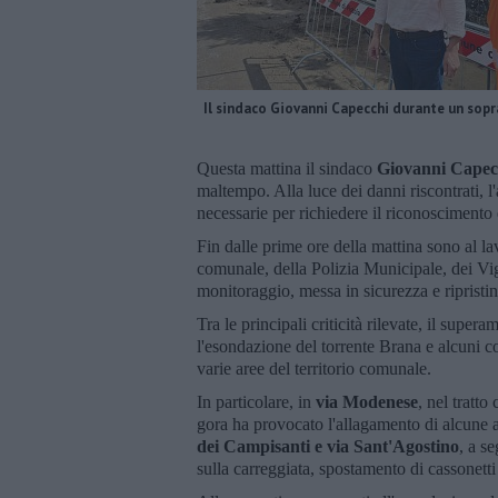
Il sindaco Giovanni Capecchi durante un sop
Questa mattina il sindaco
Giovanni Capec
maltempo. Alla luce dei danni riscontrati, 
necessarie per richiedere il riconoscimento 
Fin dalle prime ore della mattina sono al l
comunale, della Polizia Municipale, dei Vig
monitoraggio, messa in sicurezza e ripristino
Tra le principali criticità rilevate, il super
l'esondazione del torrente Brana e alcuni c
varie aree del territorio comunale.
In particolare, in
via Modenese
, nel tratt
gora ha provocato l'allagamento di alcune abi
dei Campisanti e via Sant'Agostino
, a s
sulla carreggiata, spostamento di cassonetti 