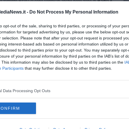
 torrente Brana si sono verificati anche nelle zone di
Badia e
ediaNews.it -
Do Not Process My Personal Information
che diverse frane tra le quali in via Pian di Bartolo, in via di
in via Nuova di Campiglio, in via di Baroglio, via Calinchi e
C
to opt-out of the sale, sharing to third parties, or processing of your per
gliana, via Prataccio di Piteccio.
formation for targeted advertising by us, please use the below opt-out s
Ciatti è stato interessato da un cedimento della pavimentazione
r selection. Please note that after your opt-out request is processed y
eing interest-based ads based on personal information utilized by us or
er la rimozione di detriti e materiale legnoso sulla carreggiata
disclosed to third parties prior to your opt-out. You may separately opt-
C
San Felice
e in via del Pian Martelli, dove l'esondazione di un
losure of your personal information by third parties on the IAB’s list of
lla viabilità.
. This information may also be disclosed by us to third parties on the
IA
Participants
that may further disclose it to other third parties.
e- sta monitorando costantemente l'evolversi della situazione e
 attività di emergenza per il lavoro svolto in queste ore. Nei
di pulizia, rimozione dei detriti e ripristino delle aree pubbliche
C
estualmente sarà avviata la ricognizione dei danni subiti dal
l Data Processing Opt Outs
er definire il quadro complessivo delle criticità e programmare
richieste
, i cittadini devono telefonare al numero
0573 22022
.
CONFIRM
gombranti danneggiati dall'alluvione
, è possibile contattare Alia
 da rete fissa 800 888333; o da telefono cellulare al numero