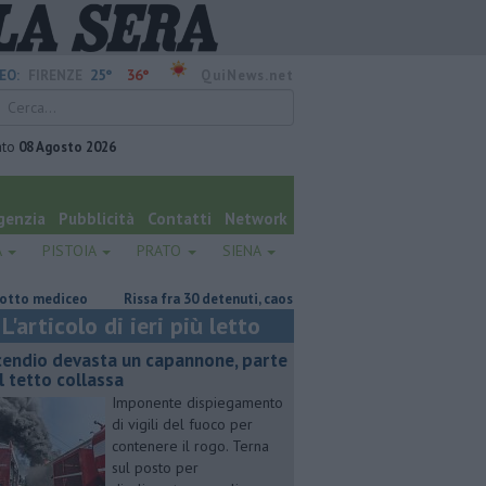
25°
36°
EO:
FIRENZE
QuiNews.net
ato
08 Agosto 2026
genzia
Pubblicità
Contatti
Network
A
PISTOIA
PRATO
SIENA
ediceo
Rissa fra 30 detenuti, caos in carcere
Muore a 61 anni in un 
L'articolo di ieri più letto
cendio devasta un capannone, parte
l tetto collassa
Imponente dispiegamento
di vigili del fuoco per
contenere il rogo. Terna
sul posto per