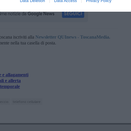
Data Deletion
Data Access
Privacy Policy
oscana iscriviti alla
Newsletter QUInews - ToscanaMedia.
amente nella tua casella di posta.
e e allagamenti
i e allerta
 temporale
teccio
telefono cellulare