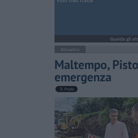
volo dall'Italia
Attualità
Maltempo, Pistoi
emergenza