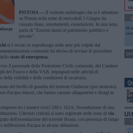
ra
PISTOIA —
Il violento nubifragio che si è abbattuto
Q
su Pistoia nella notte di mercoledì 3 Giugno ha
causato frane, smottamenti, esondazioni. In una nota,
​Un 
ralluogo
parla di "Enormi danni al patrimonio pubblico e
civ
privato".
chi
si è recato in sopralluogo nelle aree più colpite dal
l'amministrazione comunale ha deciso di avviare le procedure
QUI
dello
stato di emergenza.
avoro il personale della Protezione Civile comunale, del Cantiere
ili del Fuoco e della VAB, impegnati nelle attività di
 della viabilità e delle condizioni di sicurezza.
Q
amento del livello di guardia del torrente Ombrone (poi rientrato),
orsi d'acqua minori, che hanno causato allagamenti e disagi in
o compreso tra i numeri civici 180 e 162A, l'esondazione di una
Ult
tazioni. Ulteriori criticità si sono registrate nelle zone di
via
eguito dell'esondazione del torrente Brana, con presenza di fango
C
e infiltrazioni d'acqua in alcune abitazioni.