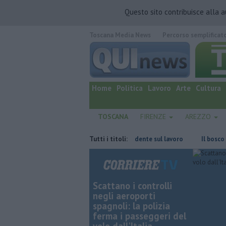
Questo sito contribuisce alla 
Toscana Media News
Percorso semplificat
quotidiano online.
Home
Politica
Lavoro
Arte
Cultura
TOSCANA
FIRENZE
AREZZO
carcere
Muore a 61 anni in un incidente sul lavoro
Tutti i titoli:
Il bosco brucia 
Scattano i controlli
negli aeroporti
spagnoli: la polizia
ferma i passeggeri del