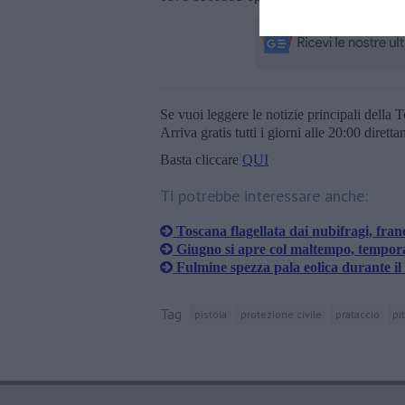
Se vuoi leggere le notizie principali della T
Arriva gratis tutti i giorni alle 20:00 dirett
Basta cliccare
QUI
Ti potrebbe interessare anche:
Toscana flagellata dai nubifragi, fran
Giugno si apre col maltempo, temporal
Fulmine spezza pala eolica durante il
Tag
pistoia
protezione civile
prataccio
pi