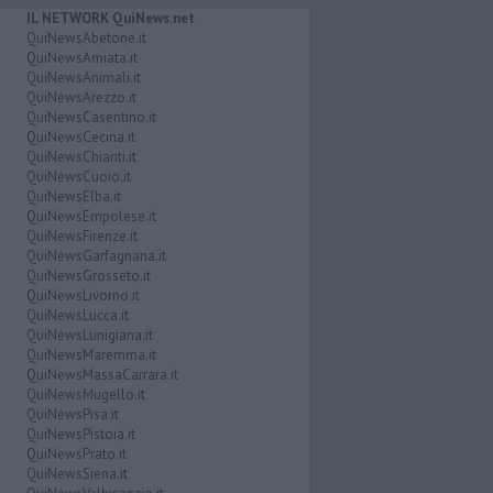
IL NETWORK QuiNews.net
QuiNewsAbetone.it
QuiNewsAmiata.it
QuiNewsAnimali.it
QuiNewsArezzo.it
QuiNewsCasentino.it
QuiNewsCecina.it
QuiNewsChianti.it
QuiNewsCuoio.it
QuiNewsElba.it
QuiNewsEmpolese.it
QuiNewsFirenze.it
QuiNewsGarfagnana.it
QuiNewsGrosseto.it
QuiNewsLivorno.it
QuiNewsLucca.it
QuiNewsLunigiana.it
QuiNewsMaremma.it
QuiNewsMassaCarrara.it
QuiNewsMugello.it
QuiNewsPisa.it
QuiNewsPistoia.it
QuiNewsPrato.it
QuiNewsSiena.it