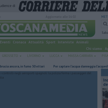
audience di
o
Aggiornato alle 16:02
MET
Sab
Eventi
Cronaca
Attualità
Sport
Interviste
Animali
Chi siamo
A
GROSSETO
LIVORNO
LUCCA
MASSA CARRARA
PIS
ancora, in fumo 50 ettari
Per captare l'acqua danneggia l'acquedotto m
In
de