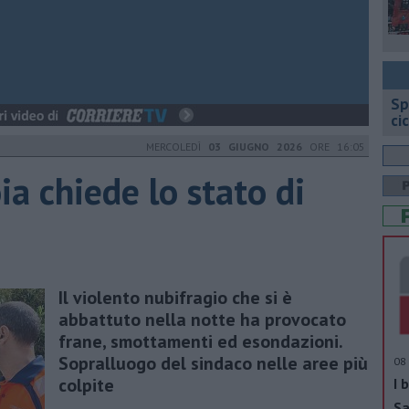
Sp
ci
MERCOLEDÌ
03 GIUGNO 2026
ORE 16:05
a chiede lo stato di
Il violento nubifragio che si è
abbattuto nella notte ha provocato
frane, smottamenti ed esondazioni.
Sopralluogo del sindaco nelle aree più
08 
colpite
I 
Sa