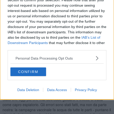
angusto delle restrizioni anti contagio da Covid-19.
section to confirm your selection. Please note that after your
opt-out request is processed you may continue seeing
"Viene divisa la categoria, dando la possibilità di lavorare solo a chi
interest-based ads based on personal information utilized by
ha tavoli all’esterno. Forse non ci rendiamo conto che per gli altri, e
us or personal information disclosed to third parties prior to
si parla di molte attività nella nostra provincia, queste misure -
your opt-out. You may separately opt-out of the further
affermano da Confcommercio in una nota - sentenziano un
disclosure of your personal information by third parties on the
prolungamento del
lockdown
. E ciò avviene dopo 14 mesi in cui
IAB’s list of downstream participants. This information may
molti non hanno lavorato, non hanno guadagnato e hanno perso
also be disclosed by us to third parties on the
IAB’s List of
gran parte dei risparmi su cui hanno costruito la propria vita".
Downstream Participants
that may further disclose it to other
third parties.
Personal Data Processing Opt Outs
"Per non parlare del mantenimento del coprifuoco dalle 22 almeno
fine a metà giugno. Per noi significa dover terminare il servizio alle
21, orario in cui gli italiani sono soliti cenare. Per le città significa
CONFIRM
svuotarsi e lasciare spazio a sempre maggior degrado. Per i turisti
significa non avere voglia di visitare il nostro paese".
E allora: “Abbiamo il diritto di lavorare, proprio come tutti gli altri
Data Deletion
Data Access
Privacy Policy
settori. Siamo stanchi di pagare il prezzo dell’incompetenza di uno
Stato che oggi più che mai dovrebbe guidarci e invece ci tratta
come capro espiatorio. Gli errori sono stati fatti, ma non da parte
nostra: la campagna vaccinale fa acqua da tutte le parti - puntano il