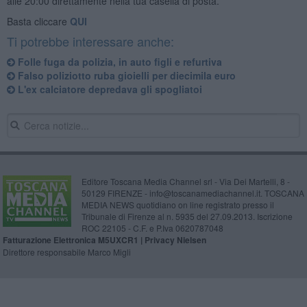
alle 20:00 direttamente nella tua casella di posta.
Basta cliccare
QUI
Ti potrebbe interessare anche:
Folle fuga da polizia, in auto figli e refurtiva
Falso poliziotto ruba gioielli per diecimila euro
L'ex calciatore depredava gli spogliatoi
Editore Toscana Media Channel srl - Via Dei Martelli, 8 -
50129 FIRENZE - info@toscanamediachannel.it. TOSCANA
MEDIA NEWS quotidiano on line registrato presso il
Tribunale di Firenze al n. 5935 del 27.09.2013. Iscrizione
ROC 22105 - C.F. e P.Iva 0620787048
Fatturazione Elettronica M5UXCR1 |
Privacy Nielsen
Direttore responsabile Marco Migli
Powered by
Aperion.it