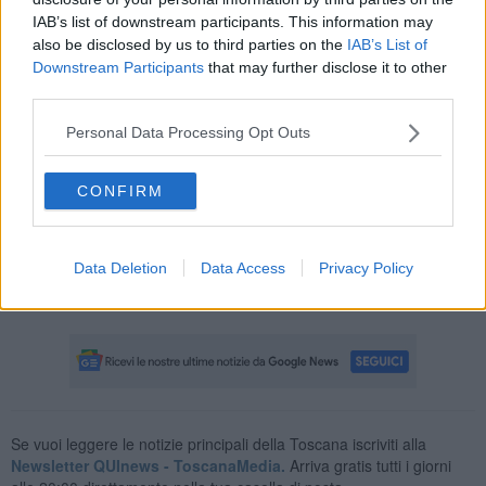
donna ha cercato di dissimulare la propria condotta appoggiando
IAB’s list of downstream participants. This information may
gli orecchini che aveva prelevato, ma le telecamere l'hanno
also be disclosed by us to third parties on the
IAB’s List of
smascherata.
Downstream Participants
that may further disclose it to other
third parties.
Personal Data Processing Opt Outs
Gli ulteriori filmati, risalenti ai furti precedenti, l'hanno inchiodata e
la settantenne ha dovuto ammettere le proprie responsabilità.
CONFIRM
La perquisizione domiciliare ha consentito di recuperare gli oggetti
trafugati ma anche di appurare che la donna non avesse alcun
bisogno di rubare, potendo, per sua stessa ammissione,
permettersi l'acquisto dei gioielli.
Data Deletion
Data Access
Privacy Policy
Alla fine per lei è scattata la denuncia.
Se vuoi leggere le notizie principali della Toscana iscriviti alla
Newsletter QUInews - ToscanaMedia.
Arriva gratis tutti i giorni