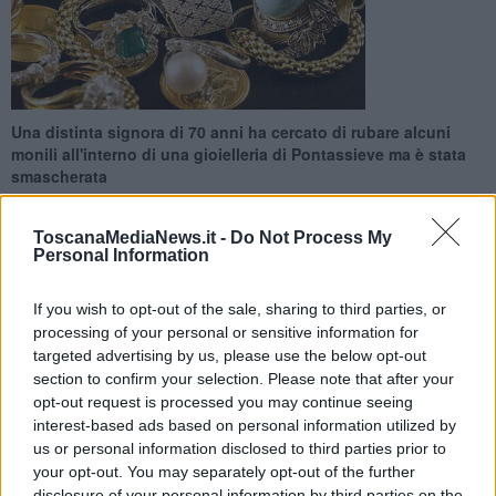
Una distinta signora di 70 anni ha cercato di rubare alcuni
monili all'interno di una gioielleria di Pontassieve ma è stata
smascherata
ToscanaMediaNews.it -
Do Not Process My
Personal Information
If you wish to opt-out of the sale, sharing to third parties, or
PONTASSIEVE —
Una distinta signora settantenne, benestante,
processing of your personal or sensitive information for
con l'hobby dei furti in gioielleria. La donna è stata denunciata dai
targeted advertising by us, please use the below opt-out
Carabinieri dopo il tentativo di portare via monili d'oro da una
section to confirm your selection. Please note that after your
attività commerciale dove aveva già colpito due volte in passato,
opt-out request is processed you may continue seeing
con lo stesso modus operandi, cioè quello di distrarre il commesso
interest-based ads based on personal information utilized by
e impossessarsi degli oggetti poggiati sul bancone.
us or personal information disclosed to third parties prior to
La titolare della gioielleria l'ha però stavolta subito riconosciuta
your opt-out. You may separately opt-out of the further
avvertendo i Carabinieri. Quando i militari sono giunti sul posto la
disclosure of your personal information by third parties on the