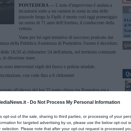
PONTEDERA —
L'auto d'improvviso è andata a
Q
incastrarsi sotto a un camion in sosta in una delle
piazzole lungo la Fipili: è morto così oggi pomeriggio
A L
un uomo di 71 anni dell'Aretino, il conducente della
di 
vettura.
Scar
con 
Vano per lui ogni tentativo di soccorso praticato dai
lanza della Pubblica Assistenza di Pontedera: l'uomo è deceduto.
QUI
elle 18,50 al chilometro 54 dell'arteria, nel territorio comunale
o, in direzione mare.
o sono intervenuti vigili del fuoco e polizia stradale.
Q
 circolazione, con code fino a 8 chilometri
enuto all'altezza del km 55 tratto chiuso tra Pontedera est e
i coda tra
#Montopoli
e Pontedera est
#BreakingNews
ediaNews.it -
Do Not Process My Personal Information
Ult
n)
June 30, 2023
A
to opt-out of the sale, sharing to third parties, or processing of your per
formation for targeted advertising by us, please use the below opt-out s
r selection. Please note that after your opt-out request is processed y