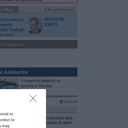
ui Blog
di Riccardo Ferrucci
INCONTRI
ucca la mostra
D'ARTE
Marcello
selli “Dialoghi
la città"
Condoglianze
ui Ambiente
​Il trasporto pubblico su
gomma in Toscana
imi articoli
Vedi tutti
ttualità
sonal or
Grattano e vincono due
ection to
milioni e mezzo di euro
ou may