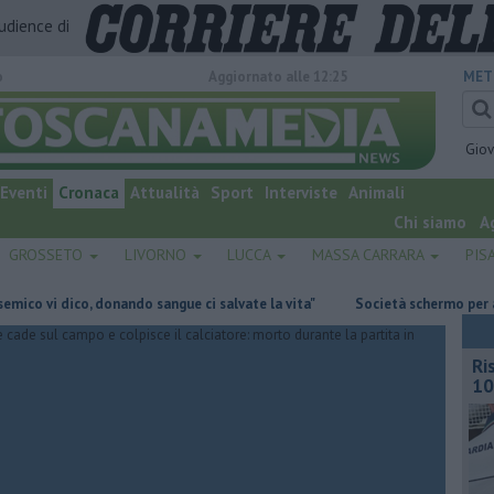
audience di
o
Aggiornato alle 12:25
MET
Gio
Eventi
Cronaca
Attualità
Sport
Interviste
Animali
Chi siamo
A
GROSSETO
LIVORNO
LUCCA
MASSA CARRARA
PIS
i dico, donando sangue ci salvate la vita"
Società schermo per aggirare 
Ri
10