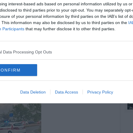
eing interest-based ads based on personal information utilized by us or
disclosed to third parties prior to your opt-out. You may separately opt-
A
losure of your personal information by third parties on the IAB’s list of
oscana iscriviti alla
Newsletter QUInews - ToscanaMedia.
. This information may also be disclosed by us to third parties on the
IA
amente nella tua casella di posta.
Participants
that may further disclose it to other third parties.
A
l Data Processing Opt Outs
 da un tir
 muore sul colpo
CONFIRM
nna gravissima
C
Data Deletion
Data Access
Privacy Policy