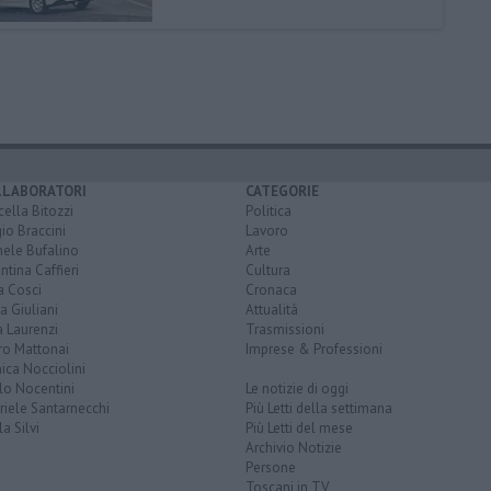
LLABORATORI
CATEGORIE
ella Bitozzi
Politica
io Braccini
Lavoro
hele Bufalino
Arte
ntina Caffieri
Cultura
a Cosci
Cronaca
a Giuliani
Attualità
 Laurenzi
Trasmissioni
ro Mattonai
Imprese & Professioni
ica Nocciolini
lo Nocentini
Le notizie di oggi
iele Santarnecchi
Più Letti della settimana
a Silvi
Più Letti del mese
Archivio Notizie
Persone
Toscani in TV