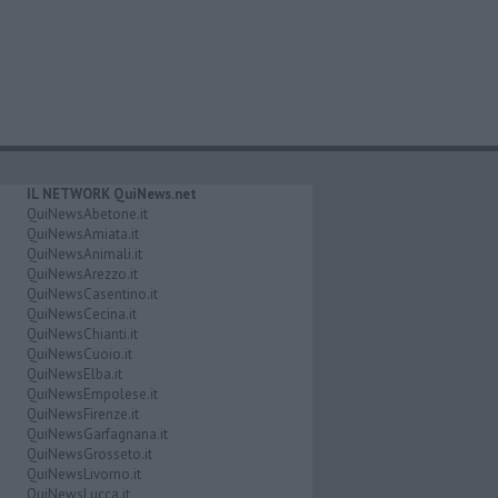
IL NETWORK QuiNews.net
QuiNewsAbetone.it
QuiNewsAmiata.it
QuiNewsAnimali.it
QuiNewsArezzo.it
QuiNewsCasentino.it
QuiNewsCecina.it
QuiNewsChianti.it
QuiNewsCuoio.it
QuiNewsElba.it
QuiNewsEmpolese.it
QuiNewsFirenze.it
QuiNewsGarfagnana.it
QuiNewsGrosseto.it
QuiNewsLivorno.it
QuiNewsLucca.it