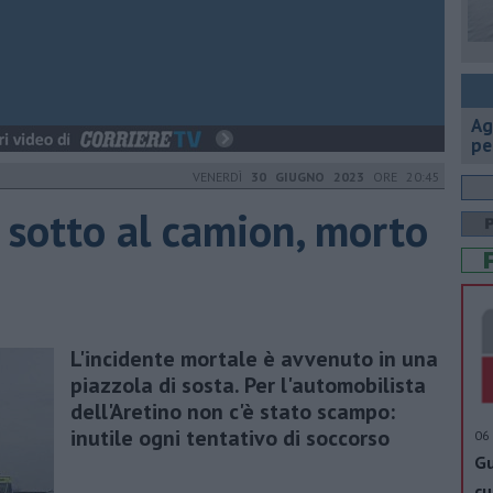
Ag
pe
VENERDÌ
30 GIUGNO 2023
ORE 20:45
a sotto al camion, morto
L'incidente mortale è avvenuto in una
piazzola di sosta. Per l'automobilista
dell'Aretino non c'è stato scampo:
inutile ogni tentativo di soccorso
06 
Gu
cu