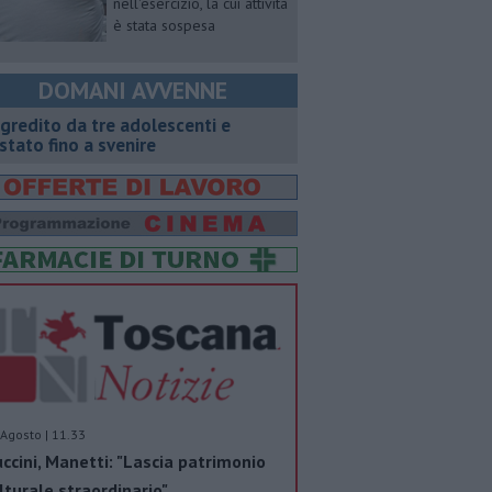
nell'esercizio, la cui attività
è stata sospesa
DOMANI AVVENNE
gredito da tre adolescenti e
stato fino a svenire
Agosto | 11.33
ccini, Manetti: "Lascia patrimonio
lturale straordinario"