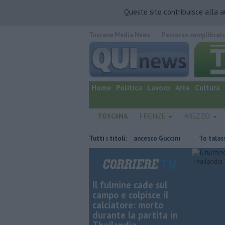
Questo sito contribuisce alla 
Toscana Media News
Percorso semplificat
quotidiano online.
Home
Politica
Lavoro
Arte
Cultura
TOSCANA
FIRENZE
AREZZO
ioni e mezzo di euro
E' morto Francesco Guccini
Tutti i titoli:
"Io talassemico v
Il fulmine cade sul
campo e colpisce il
calciatore: morto
durante la partita in