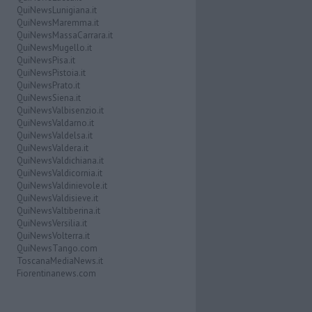
QuiNewsLunigiana.it
QuiNewsMaremma.it
QuiNewsMassaCarrara.it
QuiNewsMugello.it
QuiNewsPisa.it
QuiNewsPistoia.it
QuiNewsPrato.it
QuiNewsSiena.it
QuiNewsValbisenzio.it
QuiNewsValdarno.it
QuiNewsValdelsa.it
QuiNewsValdera.it
QuiNewsValdichiana.it
QuiNewsValdicornia.it
QuiNewsValdinievole.it
QuiNewsValdisieve.it
QuiNewsValtiberina.it
QuiNewsVersilia.it
QuiNewsVolterra.it
QuiNewsTango.com
ToscanaMediaNews.it
Fiorentinanews.com