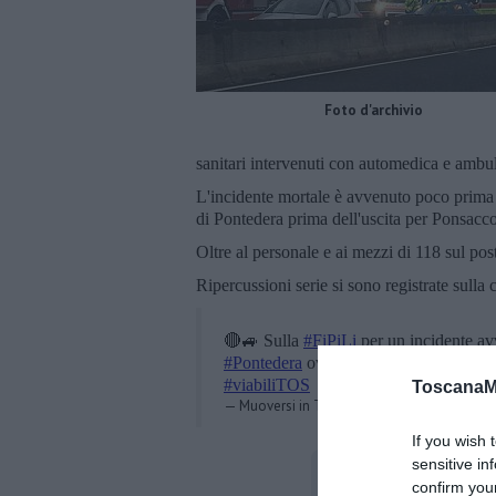
Foto d'archivio
sanitari intervenuti con automedica e ambu
L'incidente mortale è avvenuto poco prima d
di Pontedera prima dell'uscita per Ponsacc
Oltre al personale e ai mezzi di 118 sul post
Ripercussioni serie si sono registrate sulla
🔴🚙 Sulla
#FiPiLi
per un incidente avv
#Pontedera
ovest-Ponsacco con 8 km d
#viabiliTOS
ToscanaM
— Muoversi in Toscana (@muoversintosca
If you wish 
sensitive in
confirm you