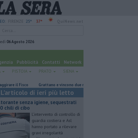
25°
37°
EO:
FIRENZE
QuiNews.net
vedì
06 Agosto 2026
genzia
Pubblicità
Contatti
Network
A
PISTOIA
PRATO
SIENA
il Fisco
Grattano e vincono due milioni e mezzo di euro
E' morto
L'articolo di ieri più letto
storante senza igiene, sequestrati
0 chili di cibo
L'intervento di controllo di
guardia costiera e Asl
hanno portato a rilevare
gravi irregolarità