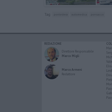
Tag
pontedera
automedica
ponsacco
REDAZIONE
CO
Marc
Direttore Responsabile
Serg
Marco Migli
Mic
Vale
Elis
Marco Armeni
Lind
Redattore
Dina
Piet
Mon
Pao
Gabr
Paol