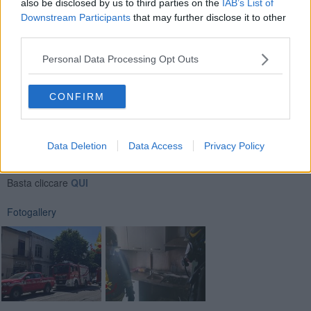
also be disclosed by us to third parties on the
IAB’s List of
Downstream Participants
that may further disclose it to other
Poi la messa in sicurezza degli ambienti, mentre sul posto erano
third parties.
presenti anche vigili del fuoco e personale del 118.
Personal Data Processing Opt Outs
CONFIRM
Se vuoi leggere le notizie principali della Toscana iscriviti alla
Data Deletion
Data Access
Privacy Policy
Newsletter QUInews - ToscanaMedia.
Arriva gratis tutti i giorni
alle 20:00 direttamente nella tua casella di posta.
Basta cliccare
QUI
Fotogallery