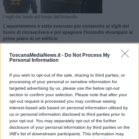
I vigili del fuoco sul luogo dell'incendio
L'appartamento è stato evacuato per consentire ai vigili del
fuoco di circoscrivere e poi spegnere l'incendio divampato al
primo piano di un edificio
ToscanaMediaNews.it -
Do Not Process My
Personal Information
If you wish to opt-out of the sale, sharing to third parties, or
PONTEDERA —
Le fiamme che divampano in cucina e i fumi di
processing of your personal or sensitive information for
combustione che invadono la casa, evacuata dagli abitanti in tempo
targeted advertising by us, please use the below opt-out
perché rimanessero illesi: sono i contorni di quanto accaduto ieri
section to confirm your selection. Please note that after your
pomeriggio a Pontedera, dove l'incendio ha richiamato sul posto
opt-out request is processed you may continue seeing
due squadre dei vigili del fuoco.
interest-based ads based on personal information utilized by
I pompieri si sono fatti largo nell'abitazione dotati dai dispositivi di
us or personal information disclosed to third parties prior to
sicurezza individuale e hanno spento le fiamme, evitando che si
your opt-out. You may separately opt-out of the further
propagassero ad altre stanze.
disclosure of your personal information by third parties on the
IAB’s list of downstream participants. This information may