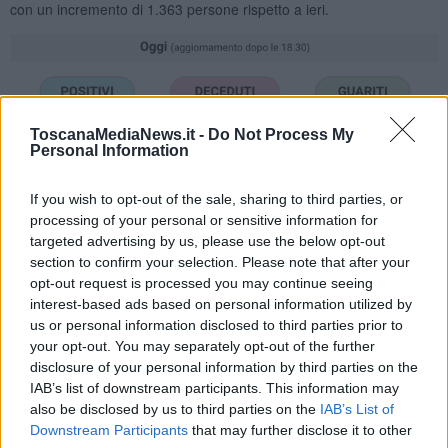
con un incremento di 1.363 persone rispetto a ieri.
ToscanaMediaNews.it -
Do Not Process My
Personal Information
If you wish to opt-out of the sale, sharing to third parties, or
processing of your personal or sensitive information for
targeted advertising by us, please use the below opt-out
section to confirm your selection. Please note that after your
opt-out request is processed you may continue seeing
I numeri piccoli con la freccina si riferiscono agli incrementi di oggi
Questa la situazione degli attualmente positivi regione per regione.
interest-based ads based on personal information utilized by
us or personal information disclosed to third parties prior to
- Lombardia 14.045 (in calo)
your opt-out. You may separately opt-out of the further
- Piemonte 2.178 (in calo)
disclosure of your personal information by third parties on the
IAB’s list of downstream participants. This information may
- Emilia-Romagna 1.219 (in calo)
also be disclosed by us to third parties on the
IAB’s List of
- Veneto 582 (in calo)
Downstream Participants
that may further disclose it to other