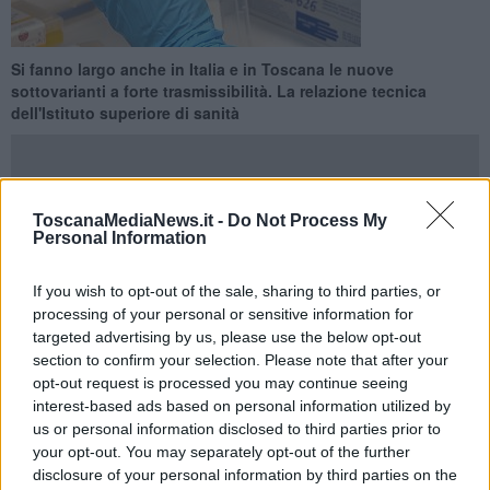
Si fanno largo anche in Italia e in Toscana le nuove
sottovarianti a forte trasmissibilità. La relazione tecnica
dell'Istituto superiore di sanità
ToscanaMediaNews.it -
Do Not Process My
Personal Information
ROMA —
Omicron muta e in Italia si fanno largo le
nuove
sottovarianti a forte trasmissibilità
che potrebbero non essere
If you wish to opt-out of the sale, sharing to third parties, or
riconosciute dal sistema immunitario che in quel caso non
processing of your personal or sensitive information for
innalzerebbe le difese nei loro confronti. E' quanto emerge
targeted advertising by us, please use the below opt-out
dall'ultima relazione tecnica flash survey sulle varianti del Covid-19
realizzata dall'Istituto superiore di sanità.
section to confirm your selection. Please note that after your
opt-out request is processed you may continue seeing
Ad avanzare significativamente sono le sottovarianti Omicron BQ.1
interest-based ads based on personal information utilized by
detta
Cerberus
e la XBB denominata
Gryphon
, che hanno
us or personal information disclosed to third parties prior to
acquisito una prevalenza rispettivamente del 30,7% e del 2,4%.
your opt-out. You may separately opt-out of the further
disclosure of your personal information by third parties on the