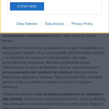
guidato la delegazione della Regione - rappresenta un passo
CONFIRM
concreto in una vertenza complessa, ancora non chiusa, che
seguiamo con grande attenzione, dato che la situazione
dell’azienda rimane grave e adesso occorre fare presto”.
Data Deletion
Data Access
Privacy Policy
“Continueremo a lavorare insieme a tutte le istituzioni e alle parti
coinvolte per tutelare il futuro industriale del sito e
salvaguardare
occupazione e competenze
perché è stato perso fin troppo
tempo”.
Dal confronto è emerso un preaccordo tra le parti, considerato un
primo passo concreto verso una possibile soluzione della vertenza
e un elemento di chiarezza in una situazione che resta
particolarmente complessa. Affinché il preaccordo possa
trasformarsi in un accordo definitivo, tuttavia, sarà necessario il
pronunciamento del comitato dei creditori
della procedura
fallimentare della banca tedesca. Tale pronunciamento dovrebbe
arrivare entro un periodo compreso tra le due e le quattro
settimane.
"Resta nel frattempo
forte la preoccupazione per le condizioni
dell’azienda,
che si trova sostanzialmente ferma, e per le difficoltà
che continuano a vivere le lavoratrici ed i lavoratori della Magona",
afferma la Regione in una nota.