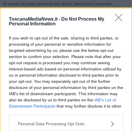
Al tavolo ha preso parte anche dottor Gianfranco Imperato,
assistito dai propri legali in rappresentanza del gruppo Trasteel,
che da tempo ha presentato un’offerta per l’
acquisizione
di
ToscanaMediaNews.it -
Do Not Process My
Magona, oltre agli avvocati della curatela fallimentare della banca
Personal Information
Greensil.
"Ci attendiamo ora - ha dichiarato il ministro delle Imprese e del
If you wish to opt-out of the sale, sharing to third parties, or
Made in Italy
Adolfo Urso
- che in tempi brevi si completi l’iter per il
processing of your personal or sensitive information for
trasferimento della proprietà alla società Trasteel, così da
targeted advertising by us, please use the below opt-out
consentire l’implementazione del piano di rilancio industriale”.
section to confirm your selection. Please note that after your
Tale passaggio, infatti, consente di
guardare con maggiore
opt-out request is processed you may continue seeing
fiducia alla riapertura
del sito produttivo di Piombino e alla
interest-based ads based on personal information utilized by
possibile ripresa delle attività industriali in tempi brevi.
us or personal information disclosed to third parties prior to
your opt-out. You may separately opt-out of the further
Un
nuovo tavolo sarà convocato entro 15 giorni
, per
disclosure of your personal information by third parties on the
l’approvazione definitiva del processo di cessione dello
IAB’s list of downstream participants. This information may
stabilimento.
also be disclosed by us to third parties on the
IAB’s List of
"Vertenza complessa e non ancora
Downstream Participants
that may further disclose it to other
third parties.
chiusa"
Personal Data Processing Opt Outs
“Il risultato emerso - ha affermato il consigliere speciale della
Presidenza per le Questioni del Lavoro
Valerio Fabiani
, che ha