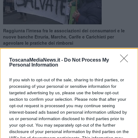
Raggiunta l'intesa fra le associazioni dei consumatori e le
nuove banche Etruria, Marche, Carife e Carichieti per
agevolare le pratiche dei rimborsi
ToscanaMediaNews.it -
Do Not Process My
Personal Information
If you wish to opt-out of the sale, sharing to third parties, or
ROMA —
In pratiche le cosidette goodbank rinate dalle ceneri di
processing of your personal or sensitive information for
Banca Etruria, Banca Marche, Cassa di Risparmio di Ferrara e
targeted advertising by us, please use the below opt-out
Cassa di Risparmio di Chieti si sono impegnate a garantire la
section to confirm your selection. Please note that after your
massima disponibilità nel consegnare alle associazioni che ne
opt-out request is processed you may continue seeing
facciano richiesta tutta la documentazione necessaria per
interest-based ads based on personal information utilized by
rimborsare i risparmiatori che hanno perso i loro averi con il
decreto salvabanche del governo Renzi, sia attraverso l'arbitrato
us or personal information disclosed to third parties prior to
che attraverso il fondo interbancario per il rimborso automatico a
your opt-out. You may separately opt-out of the further
cui potrebbero accedere più della metà dei risparmiatori coinvolti.
disclosure of your personal information by third parties on the
IAB’s list of downstream participants. This information may