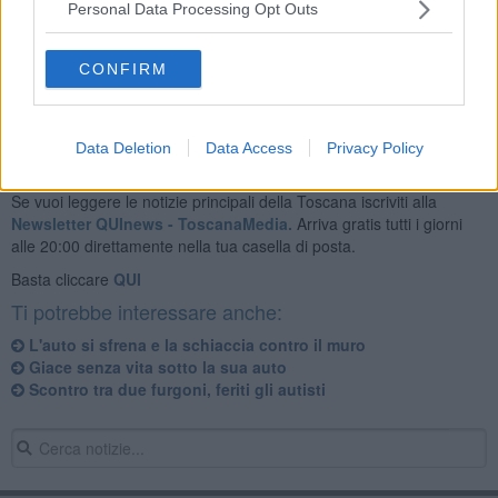
Personal Data Processing Opt Outs
Attivati anche l'ambulanza della Misericordia di Sarteano, i vigili del
fuoco e le forze dell'ordine.
CONFIRM
Data Deletion
Data Access
Privacy Policy
Se vuoi leggere le notizie principali della Toscana iscriviti alla
Newsletter QUInews - ToscanaMedia.
Arriva gratis tutti i giorni
alle 20:00 direttamente nella tua casella di posta.
Basta cliccare
QUI
Ti potrebbe interessare anche:
L'auto si sfrena e la schiaccia contro il muro
Giace senza vita sotto la sua auto
Scontro tra due furgoni, feriti gli autisti