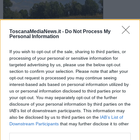
Ferito un uomo di 64 anni. Soccorso dal personale sanitario
ToscanaMediaNews.it -
Do Not Process My
del 118, è stato portato in codice rosso alle Scotte con
Personal Information
l'elicottero Pegaso
If you wish to opt-out of the sale, sharing to third parties, or
processing of your personal or sensitive information for
targeted advertising by us, please use the below opt-out
section to confirm your selection. Please note that after your
opt-out request is processed you may continue seeing
SARTEANO —
Brutto incidente nel primo pomeriggio di oggi a
interest-based ads based on personal information utilized by
Sarteano, sulla Strada statale 478. Un uomo di 64 anni sarebbe
us or personal information disclosed to third parties prior to
stato investito dalla propria auto che per cause in corso di
your opt-out. You may separately opt-out of the further
accertamento si sarebbe sfrenata.
disclosure of your personal information by third parties on the
Sul posto, intorno alle 13,30, sono intervenuti i sanitari del 118 e
IAB’s list of downstream participants. This information may
l'uomo è stato trasportato in codice 3 (rosso) all'ospedale le Scotte
also be disclosed by us to third parties on the
IAB’s List of
con l'elicottero Pegaso 1.
Downstream Participants
that may further disclose it to other
third parties.