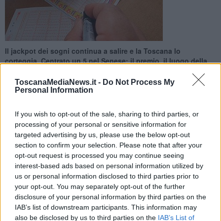
Il jackpot dei sogni continua a salire e la Toscana lo
corteggia. Centrato un 5 nel Senese: il premio, il luogo della
giocata vincente
ToscanaMediaNews.it -
Do Not Process My
Personal Information
If you wish to opt-out of the sale, sharing to third parties, or
processing of your personal or sensitive information for
SARTEANO —
La Toscana continua a corteggiare il 6 al
targeted advertising by us, please use the below opt-out
SuperEnalotto
senza conquistarlo. Il jackpot da sogno è stato
section to confirm your selection. Please note that after your
sfiorato a Sarteano, in provincia di Siena, nell'ultima estrazione con
opt-out request is processed you may continue seeing
una vincita da
49.817,35 euro
.
interest-based ads based on personal information utilized by
us or personal information disclosed to third parties prior to
Il fortunato o fortunata giocatore o giocatrice ha piazzato la giocata
your opt-out. You may separately opt-out of the further
nel Bar Tabacchi La Giara in viale Europa centrando un
5
.
disclosure of your personal information by third parties on the
IAB’s list of downstream participants. This information may
also be disclosed by us to third parties on the
IAB’s List of