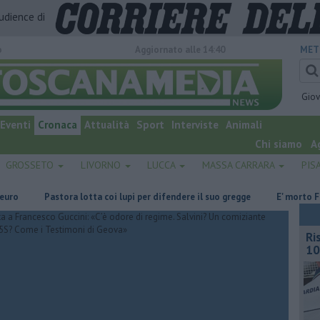
audience di
o
Aggiornato alle 14:40
MET
Gio
Eventi
Cronaca
Attualità
Sport
Interviste
Animali
Chi siamo
A
GROSSETO
LIVORNO
LUCCA
MASSA CARRARA
PIS
Pastora lotta coi lupi per difendere il suo gregge
E' morto Frances
Ri
10