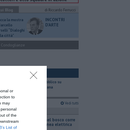
ui Blog
di Riccardo Ferrucci
INCONTRI
ucca la mostra
D'ARTE
Marcello
selli “Dialoghi
la città"
Condoglianze
ui Ambiente
​Il trasporto pubblico su
gomma in Toscana
sonal or
ection to
imi articoli
ou may
Vedi tutti
 personal
ronaca
out of the
Incendio nel bosco corre
 downstream
sotto la linea elettrica
B’s List of