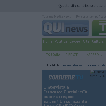
Questo sito contribuisce alla 
Toscana Media News
Percorso semplificat
quotidiano online.
Home
Politica
Lavoro
Arte
Cultura
TOSCANA
FIRENZE
AREZZO
o la linea elettrica
Grattano e vincono due milioni e mezzo di euro
Tutti i titoli:
L'intervista a
Francesco Guccini: «C’è
odore di regime.
Salvini? Un comiziante