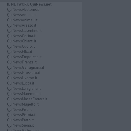
IL NETWORK QuiNews.net
QuiNewsAbetone.it
QuiNewsAmiata.it
QuiNewsAnimali.it
QuiNewsArezzo.it
QuiNewsCasentino.it
QuiNewsCecina.it
QuiNewsChianti.it
QuiNewsCuoio.it
QuiNewsElba.it
QuiNewsEmpolese.it
QuiNewsFirenze.it
QuiNewsGarfagnana.it
QuiNewsGrosseto.it
QuiNewsLivorno.it
QuiNewsLucca.it
QuiNewsLunigiana.it
QuiNewsMaremma.it
QuiNewsMassaCarrara.it
QuiNewsMugello.it
QuiNewsPisa.it
QuiNewsPistoia.it
QuiNewsPrato.it
QuiNewsSiena.it
QuiNewsValbisenzio.it