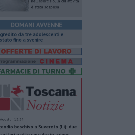
nell'esercizio, la cui attività
è stata sospesa
DOMANI AVVENNE
gredito da tre adolescenti e
stato fino a svenire
Agosto | 13.34
cendio boschivo a Suvereto (Li): due
icotteri e otto squadre in azione