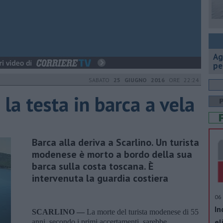
Ag
pe
SABATO
25 GIUGNO 2016
ORE 22:24
la testa in barca a vela
Barca alla deriva a Scarlino. Un turista
modenese è morto a bordo della sua
barca sulla costa toscana. È
intervenuta la guardia costiera
06 
In
SCARLINO —
La morte del turista modenese di 55
el
anni, secondo i primi accertamenti, sarebbe