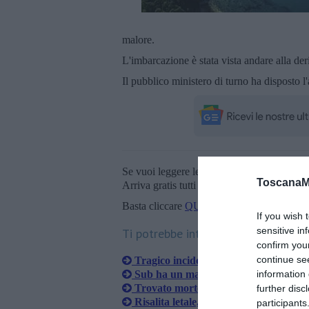
malore.
L'imbarcazione è stata vista andare alla der
Il pubblico ministero di turno ha disposto l
Se vuoi leggere le notizie principali della T
ToscanaM
Arriva gratis tutti i giorni alle 20:00 dirett
Basta cliccare
QUI
If you wish 
sensitive in
Ti potrebbe interessare anche:
confirm you
continue se
Tragico incidente sul lungomare, muo
information 
Sub ha un malore, la barca affonda
Trovato morto il pescatore scompars
further disc
Risalita letale, sub muore durante u
participants