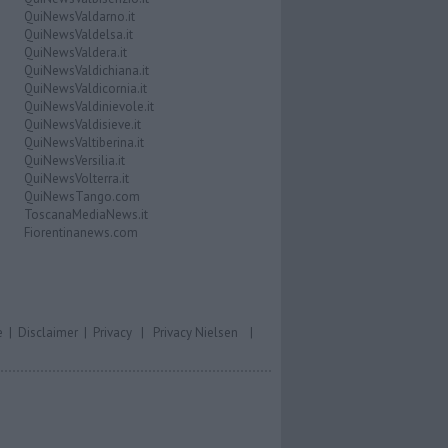
QuiNewsValdarno.it
QuiNewsValdelsa.it
QuiNewsValdera.it
QuiNewsValdichiana.it
QuiNewsValdicornia.it
QuiNewsValdinievole.it
QuiNewsValdisieve.it
QuiNewsValtiberina.it
QuiNewsVersilia.it
QuiNewsVolterra.it
QuiNewsTango.com
ToscanaMediaNews.it
Fiorentinanews.com
e
|
Disclaimer
|
Privacy
|
Privacy Nielsen
|