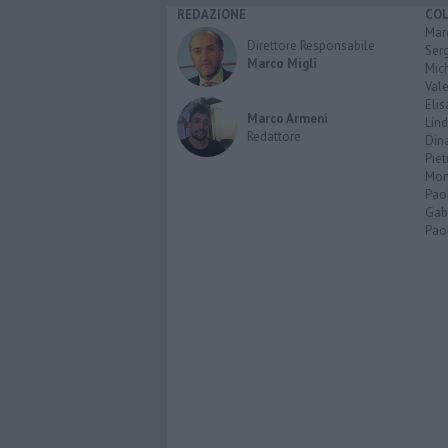
REDAZIONE
CO
Marc
Direttore Responsabile
Serg
Marco Migli
Mic
Vale
Elis
Marco Armeni
Lind
Redattore
Dina
Piet
Mon
Pao
Gabr
Paol