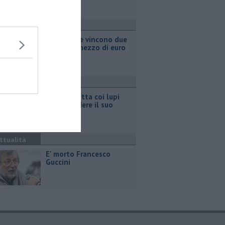
ttualità
Grattano e vincono due
milioni e mezzo di euro
ttualità
Pastora lotta coi lupi
per difendere il suo
gregge
ttualità
E' morto Francesco
Guccini