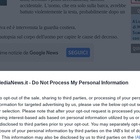
accidentale. L'uomo, che era solo sulla barca, avrebbe
Q
battuto violentemente la testa, probabilmente dopo un
A L
di 
iva ed è intervenuta la guardia costiera.
Scar
'autopsia sul corpo dell'uomo per capire le cause del decesso.
con 
QUI
Q
oscana iscriviti alla
Newsletter QUInews - ToscanaMedia.
ediaNews.it -
Do Not Process My Personal Information
amente nella tua casella di posta.
to opt-out of the sale, sharing to third parties, or processing of your per
formation for targeted advertising by us, please use the below opt-out s
Ult
r selection. Please note that after your opt-out request is processed y
eing interest-based ads based on personal information utilized by us or
re a 25 anni
C
disclosed to third parties prior to your opt-out. You may separately opt-
o
losure of your personal information by third parties on the IAB’s list of
n'immersione
. This information may also be disclosed by us to third parties on the
IA