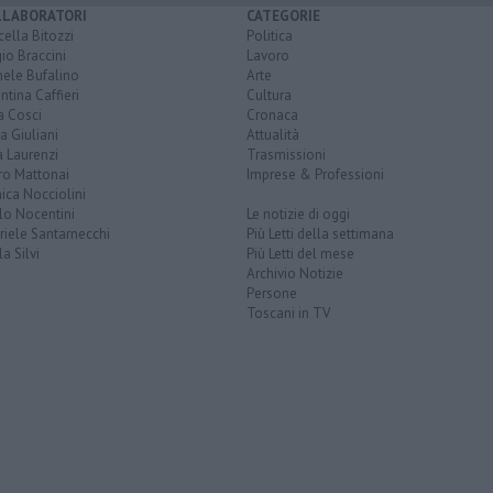
LLABORATORI
CATEGORIE
ella Bitozzi
Politica
io Braccini
Lavoro
hele Bufalino
Arte
ntina Caffieri
Cultura
a Cosci
Cronaca
a Giuliani
Attualità
 Laurenzi
Trasmissioni
ro Mattonai
Imprese & Professioni
ica Nocciolini
lo Nocentini
Le notizie di oggi
iele Santarnecchi
Più Letti della settimana
a Silvi
Più Letti del mese
Archivio Notizie
Persone
Toscani in TV