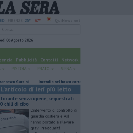
25°
37°
EO:
FIRENZE
QuiNews.net
vedì
06 Agosto 2026
genzia
Pubblicità
Contatti
Network
A
PISTOIA
PRATO
SIENA
co Guccini
Incendio nel bosco corre sotto la linea elettrica
Gratta
L'articolo di ieri più letto
storante senza igiene, sequestrati
0 chili di cibo
L'intervento di controllo di
guardia costiera e Asl
hanno portato a rilevare
gravi irregolarità