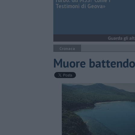
furbo. Gli M5S? Come i
Testimoni di Geova»
Cronaca
Muore battendo 