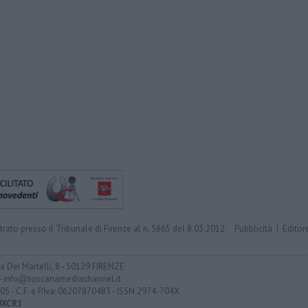
trato presso il Tribunale di Firenze al n. 5865 del 8.03.2012.
Pubblicità
|
Editor
ia Dei Martelli, 8 - 50129 FIRENZE
- info@toscanamediachannel.it
05 - C.F. e P.Iva: 06207870483 - ISSN 2974-704X
UXCR1