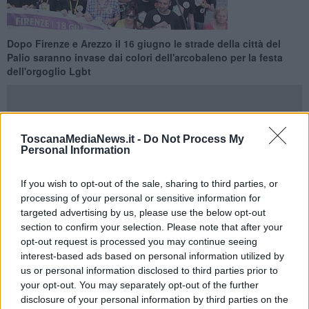
Dopo Firenze e Arezzo il 16 giugno le strade della città del
Palio saranno invase dai colori dell'arcobaleno per la festa
dell'orgoglio Lgbt
ToscanaMediaNews.it -
Do Not Process My
Personal Information
SIENA —
Sabato 16 giugno è la data ufficiale del Toscana Pride
2018 a Siena. Ad annunciarlo sono gli organizzatori della
If you wish to opt-out of the sale, sharing to third parties, or
manifestazione dell'orgoglio LGBTQIA+* (lesbico, gay, bisessuale,
processing of your personal or sensitive information for
transgender, queer, intersessuale e asessuale) che dopo Firenze
targeted advertising by us, please use the below opt-out
(2016) e Arezzo (2017), quest’anno fa tappa nella città del Palio.
section to confirm your selection. Please note that after your
La parata del Toscana Pride attraverserà le vie del centro e sarà
opt-out request is processed you may continue seeing
una grande festa che coinvolgerà tutta la città. Sono attese migliaia
interest-based ads based on personal information utilized by
di persone provenienti da tutta la regione e da tutta Italia e gli
us or personal information disclosed to third parties prior to
organizzatori sperano in una adesione convinta delle istituzioni e
your opt-out. You may separately opt-out of the further
nell’entusiastica partecipazione della rete delle associazioni e dei
disclosure of your personal information by third parties on the
cittadini e cittadine di tutta la provincia.