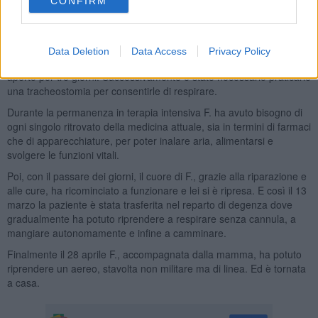
CONFIRM
due anestesisti oltre a dieci operatori tra infermieri, ferristi,
infermieri di anestesia, tecnici di circolazione extracorporea.
Alla fine dell'intervento le condizioni della giovane erano così
Data Deletion
Data Access
Privacy Policy
compromesse che i medici hanno deciso di lasciare il suo torace
aperto per tre giorni. Successivamente è stato necessario praticarle
una tracheostomia per consentirle di respirare.
Durante la permanenza in terapia intensiva F. ha avuto bisogno di
ogni singolo ritrovato della medicina attuale, sia in termini di farmaci
che di apparecchiature, per poter inalare aria, alimentarsi e
svolgere le funzioni vitali.
Poi, con il passare dei giorni, il cuore di F., grazie alla riparazione e
alle cure, ha ricominciato a funzionare e lei si è ripresa. E così il 13
marzo la paziente è stata trasferita nel reparto di degenza dove
gradualmente ha potuto riprendere a respirare senza cannula, a
mangiare autonomamente e infine a camminare.
Finalmente il 28 aprile F., accompagnata dalla mamma, ha potuto
riprendere un aereo, stavolta non militare ma di linea. Ed è tornata
a casa.