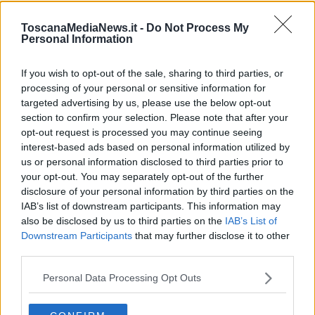
della dissezione polmonare
sono eseguiti assieme con un
risultato positivo, peraltro in una paziente già sofferente per una
ToscanaMediaNews.it -
Do Not Process My
cardiopatia così complessa associata ad ipertensione polmonare
Personal Information
cronica e alla sindrome di Turner".
If you wish to opt-out of the sale, sharing to third parties, or
processing of your personal or sensitive information for
targeted advertising by us, please use the below opt-out
La paziente, F.C. le sue iniziali, era stata trasferita da Cagliari, in
section to confirm your selection. Please note that after your
urgenza, all'ospedale del Cuore di Massa la notte fra il 22 e il 23
opt-out request is processed you may continue seeing
febbraio scorso, con un volo militare. Alla giovane era stata
interest-based ads based on personal information utilized by
diagnosticata una dissezione dell'arteria polmonare, in pratica la
us or personal information disclosed to third parties prior to
rottura della parete dell'arteria, dai medici della cardiopediatria
your opt-out. You may separately opt-out of the further
dell'ospedale Brotzu di Cagliari che seguono da anni la ragazza,
disclosure of your personal information by third parties on the
operata poco dopo la nascita di coartazione e poi di stenosi aortica.
IAB’s list of downstream participants. This information may
La paziente è atterrata a Massa in condizioni disperate ed è stata
also be disclosed by us to third parties on the
IAB’s List of
operata d'urgenza per evitare la rottura completa dell'arteria,
Downstream Participants
that may further disclose it to other
evento che l'avrebbe portata alla morte.
third parties.
L'intervento è iniziato la mattina successiva al suo arrivo notturno
ed è terminato 13 ore dopo.
Personal Data Processing Opt Outs
Vista la complessità del quadro clinico e la durata dell'operazione,
si sono alternati al tavolo operatorio due équipe di sei chirurghi,