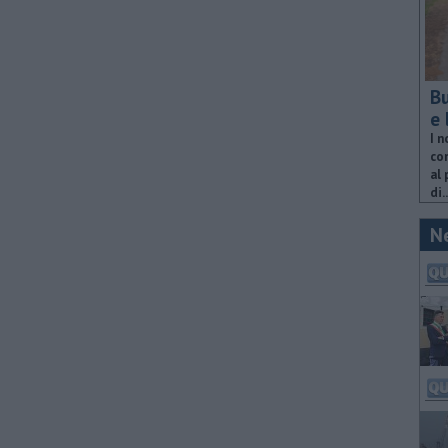
Bu
e 
I n
com
al 
di..
N