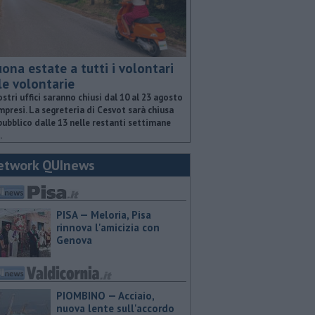
ona estate a tutti i volontari
le volontarie
ostri uffici saranno chiusi dal 10 al 23 agosto
presi. La segreteria di Cesvot sarà chiusa
pubblico dalle 13 nelle restanti settimane
.
etwork QUInews
PISA — Meloria, Pisa
rinnova l'amicizia con
Genova
PIOMBINO — Acciaio,
nuova lente sull'accordo