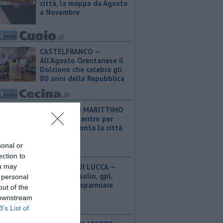
città, la mappa da Agosto
a Novembre
CASTELFRANCO —
All'Agosto Orentanese il
Dolcione che celebra gli
80 anni della Repubblica
ROSIGNANO MARITTIMO
— Riapre il centro per
l'arte e racconta la città
sonal or
ection to
ou may
PROVINCIA DI LUCCA — ​
Benzina, gasolio, gpl,
 personal
ecco dove risparmiare
out of the
 downstream
B’s List of