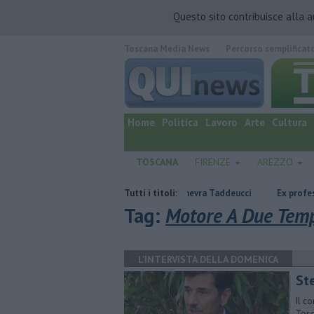
Questo sito contribuisce alla 
Toscana Media News
Percorso semplificat
quotidiano online.
Home
Politica
Lavoro
Arte
Cultura
TOSCANA
FIRENZE
AREZZO
i
Due ori nella Senna per Ginevra Taddeucci
Tutti i titoli:
Ex professore trovato 
Tag:
Motore A Due Tem
L’INTERVISTA DELLA DOMENICA
Ste
Il c
Tosc