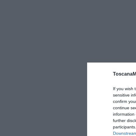
ToscanaM
If you wish 
sensitive in
confirm you
continue se
information 
further disc
participants
Downstream 