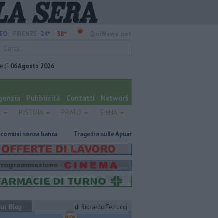
24°
38°
EO:
FIRENZE
QuiNews.net
vedì
06 Agosto 2026
genzia
Pubblicità
Contatti
Network
A
PISTOIA
PRATO
SIENA
za banca
Tragedia sulle Apuane, muore davanti ai nipoti
Due ori ne
ui Blog
di Riccardo Ferrucci