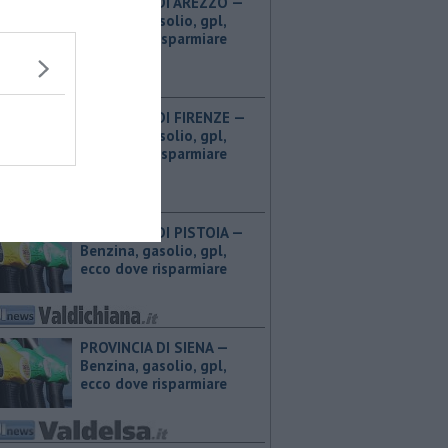
PROVINCIA DI AREZZO — ​
Benzina, gasolio, gpl,
ecco dove risparmiare
PROVINCIA DI FIRENZE — ​
Benzina, gasolio, gpl,
ecco dove risparmiare
PROVINCIA DI PISTOIA — ​
Benzina, gasolio, gpl,
ecco dove risparmiare
PROVINCIA DI SIENA — ​
Benzina, gasolio, gpl,
ecco dove risparmiare