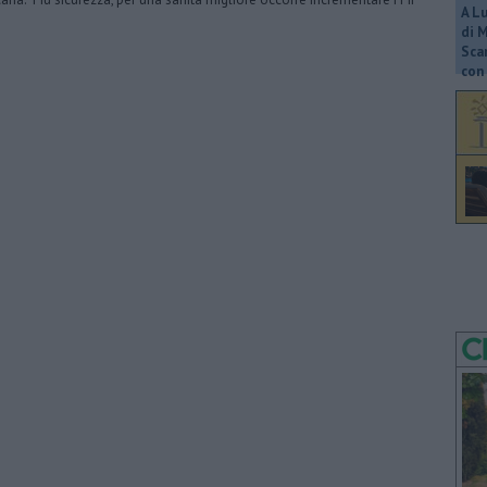
A L
di 
Scar
con 