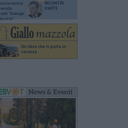
INCONTRI
ucca la mostra
D'ARTE
Marcello
selli “Dialoghi
la città"
Un libro che ti porta in
vacanza