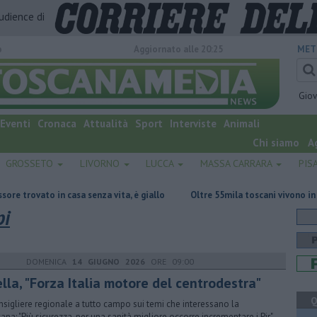
audience di
o
Aggiornato alle 20:25
MET
Gio
Eventi
Cronaca
Attualità
Sport
Interviste
Animali
Chi siamo
A
GROSSETO
LIVORNO
LUCCA
MASSA CARRARA
PIS
in casa senza vita, è giallo
Oltre 55mila toscani vivono in comuni sen
pi
DOMENICA
14 GIUGNO 2026
ORE 09:00
lla, "Forza Italia motore del centrodestra"
Q
onsigliere regionale a tutto campo sui temi che interessano la
ana: "Più sicurezza, per una sanità migliore occorre incrementare i Pir"