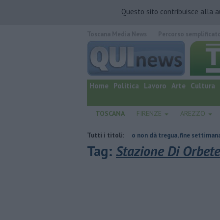
Questo sito contribuisce alla 
Toscana Media News
Percorso semplificat
quotidiano online.
Home
Politica
Lavoro
Arte
Cultura
TOSCANA
FIRENZE
AREZZO
tetto collassa
Il grande caldo non dà tregua, fine settimana rovente
Tutti i titoli:
Tag:
Stazione Di Orbet