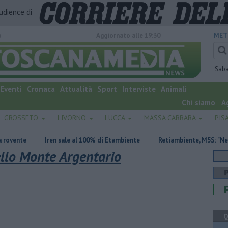
audience di
o
Aggiornato alle 19:30
MET
Sab
Eventi
Cronaca
Attualità
Sport
Interviste
Animali
Chi siamo
A
GROSSETO
LIVORNO
LUCCA
MASSA CARRARA
PIS
Iren sale al 100% di Etambiente
Retiambiente, M5S: "Nessun legame 
ello Monte Argentario
Q