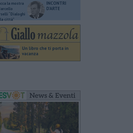
INCONTRI
ucca la mostra
D'ARTE
Marcello
selli “Dialoghi
la città"
Un libro che ti porta in
vacanza