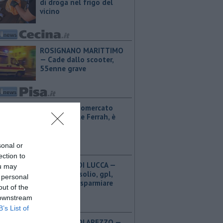
di droga nel frigo del
vicino
ROSIGNANO MARITTIMO
— Cade dallo scooter,
55enne grave
PISA — Calciomercato
Pisa, ufficiale Ferrah, è
nerazzurro
sonal or
ection to
PROVINCIA DI LUCCA — ​
ou may
Benzina, gasolio, gpl,
 personal
ecco dove risparmiare
out of the
 downstream
B’s List of
PROVINCIA DI AREZZO — ​