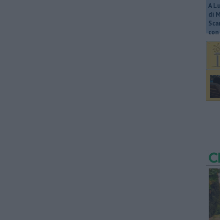
A L
di 
Scar
con 