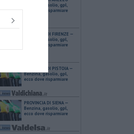
Benzina, gasolio, gpl,
ecco dove risparmiare
PROVINCIA DI FIRENZE — ​
Benzina, gasolio, gpl,
ecco dove risparmiare
PROVINCIA DI PISTOIA — ​
Benzina, gasolio, gpl,
ecco dove risparmiare
PROVINCIA DI SIENA — ​
Benzina, gasolio, gpl,
ecco dove risparmiare