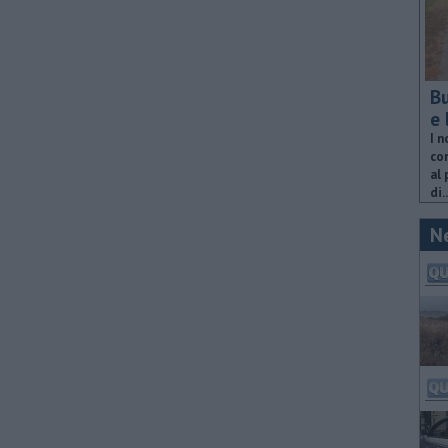
Bu
e 
I n
com
al 
di..
N