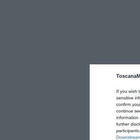
ToscanaM
If you wish 
sensitive in
confirm you
continue se
information 
further disc
participants
Downstream 