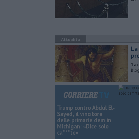
Attualità
​La
pr
​"La
Blog
Trump contro Abdul El-
Sayed, il vincitore
delle primarie dem in
Michigan: «Dice solo
ca***te»