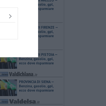
PROVINCIA DI AREZZO — ​
Benzina, gasolio, gpl,
ecco dove risparmiare
PROVINCIA DI FIRENZE — ​
Benzina, gasolio, gpl,
ecco dove risparmiare
PROVINCIA DI PISTOIA — ​
Benzina, gasolio, gpl,
ecco dove risparmiare
PROVINCIA DI SIENA — ​
Benzina, gasolio, gpl,
ecco dove risparmiare