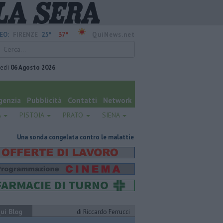
25°
37°
EO:
FIRENZE
QuiNews.net
vedì
06 Agosto 2026
genzia
Pubblicità
Contatti
Network
A
PISTOIA
PRATO
SIENA
da congelata contro le malattie rare del polmone
Retiambiente, il dop
ui Blog
di Riccardo Ferrucci