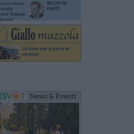
INCONTRI
ucca la mostra
D'ARTE
Marcello
selli “Dialoghi
la città"
Un libro che ti porta in
vacanza