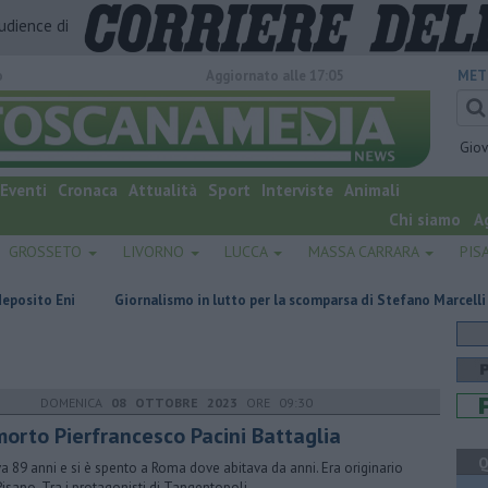
audience di
o
Aggiornato alle 17:05
MET
Gio
Eventi
Cronaca
Attualità
Sport
Interviste
Animali
Chi siamo
A
GROSSETO
LIVORNO
LUCCA
MASSA CARRARA
PIS
Giornalismo in lutto per la scomparsa di Stefano Marcelli
Una son
DOMENICA
08 OTTOBRE 2023
ORE 09:30
 morto Pierfrancesco Pacini Battaglia
Q
a 89 anni e si è spento a Roma dove abitava da anni. Era originario
Pisano. Tra i protagonisti di Tangentopoli