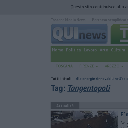
Questo sito contribuisce alla 
Toscana Media News
Percorso semplificat
quotidiano online.
Home
Politica
Lavoro
Arte
Cultura
TOSCANA
FIRENZE
AREZZO
el commissariamento
Hub delle energie rinnovabili nell'ex deposito Eni
Tutti i titoli:
Tag:
Tangentopoli
Attualità
E'
Avev
del 