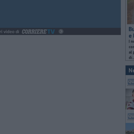
Bu
e 
I n
com
al 
di..
N