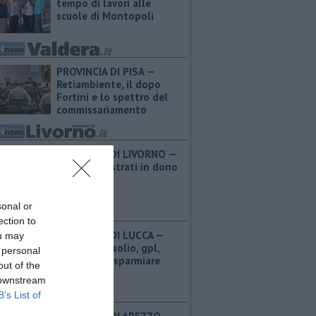
tempo di lavori alle
scuole di Montopoli
PROVINCIA DI PISA —
Retiambiente, il dopo
Fortini e lo spettro del
commissariamento
PROVINCIA DI LIVORNO —
Abiti sequestrati in dono
alla Caritas
sonal or
ection to
PROVINCIA DI LUCCA — ​
ou may
Benzina, gasolio, gpl,
 personal
ecco dove risparmiare
out of the
 downstream
B’s List of