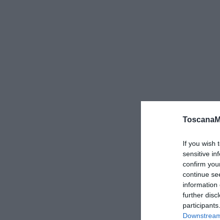
ToscanaM
If you wish 
sensitive in
confirm you
continue se
information 
further disc
participants
Downstream 