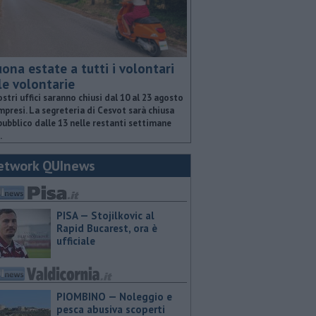
ona estate a tutti i volontari
le volontarie
ostri uffici saranno chiusi dal 10 al 23 agosto
presi. La segreteria di Cesvot sarà chiusa
pubblico dalle 13 nelle restanti settimane
.
etwork QUInews
PISA — Stojilkovic al
Rapid Bucarest, ora è
ufficiale
PIOMBINO — Noleggio e
pesca abusiva scoperti