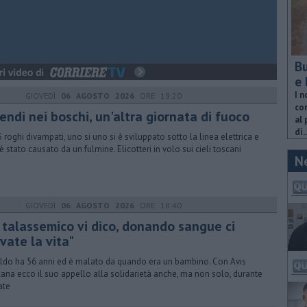
Bu
e 
I n
GIOVEDÌ
06 AGOSTO 2026
ORE 19:20
com
endi nei boschi, un'altra giornata di fuoco
al 
di..
5 roghi divampati, uno si uno si è sviluppato sotto la linea elettrica e
è stato causato da un fulmine. Elicotteri in volo sui cieli toscani
N
GIOVEDÌ
06 AGOSTO 2026
ORE 18:40
o talassemico vi dico, donando sangue ci
vate la vita"
ldo ha 56 anni ed è malato da quando era un bambino. Con Avis
ana ecco il suo appello alla solidarietà anche, ma non solo, durante
ate