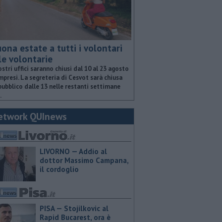
ona estate a tutti i volontari
le volontarie
ostri uffici saranno chiusi dal 10 al 23 agosto
presi. La segreteria di Cesvot sarà chiusa
pubblico dalle 13 nelle restanti settimane
.
etwork QUInews
LIVORNO — Addio al
dottor Massimo Campana,
il cordoglio
PISA — Stojilkovic al
Rapid Bucarest, ora è