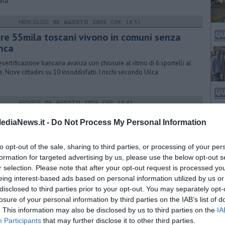
iana
MERCOLEDÌ
05 AGOSTO 2026
ORE 18:55
tre 55mila toscani vivono in comuni senza
nca
esertificazione bancaria avanza con chiusure al ritmo di 6 sportelli al
. Nove cittadini su 10 insoddisfatti. I rischi secondo Uilca
GIOVEDÌ
06 AGOSTO 2026
ORE 18:45
b delle energie rinnovabili nell'ex deposito
ediaNews.it -
Do Not Process My Personal Information
 sito di stoccaggio di carburanti fu teatro di un'esplosione in cui
to opt-out of the sale, sharing to third parties, or processing of your per
ero la vita 5 persone. Ora la rinascita con la nuova destinazione
formation for targeted advertising by us, please use the below opt-out s
r selection. Please note that after your opt-out request is processed y
eing interest-based ads based on personal information utilized by us or
MERCOLEDÌ
05 AGOSTO 2026
ORE 18:45
disclosed to third parties prior to your opt-out. You may separately opt-
e ori nella Senna per Ginevra Taddeucci
losure of your personal information by third parties on the IAB’s list of
. This information may also be disclosed by us to third parties on the
IA
 Europei di nuoto l'atleta toscana ha vinto sui 5 e sui 10 chilometri
Participants
that may further disclose it to other third parties.
uistando per due volte di fila la vetta del podio nelle gare di fondo