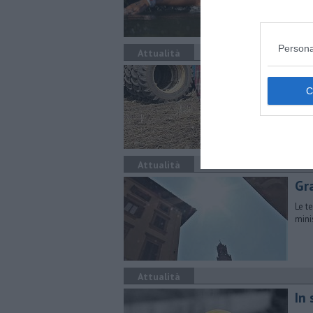
Persona
Attualità
Tor
Prom
acco
Attualità
Gra
Le t
mini
Attualità
In 