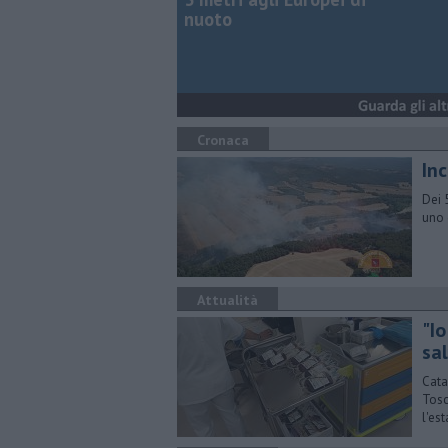
nuoto
Cronaca
Inc
Dei 
uno 
Attualità
"I
sal
Cata
Tosc
l'est