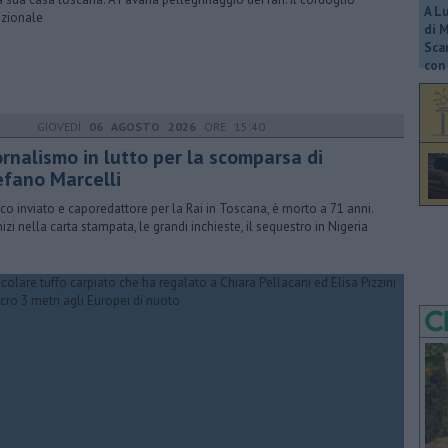
A L
tuzionale
di 
Scar
con 
GIOVEDÌ
06 AGOSTO 2026
ORE 15:40
ornalismo in lutto per la scomparsa di
efano Marcelli
ico inviato e caporedattore per la Rai in Toscana, è morto a 71 anni.
nizi nella carta stampata, le grandi inchieste, il sequestro in Nigeria