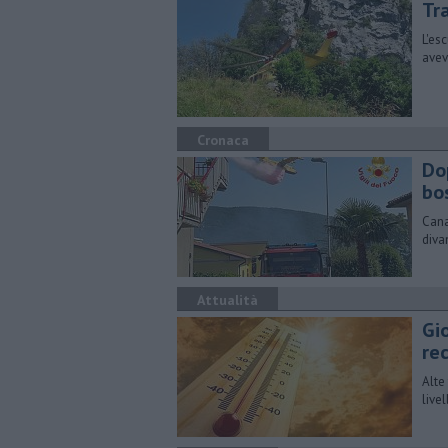
Tr
L'esc
avev
Cronaca
Dop
bo
Cana
diva
Attualità
Gi
re
Alte
live