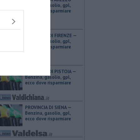
Benzina, gasolio, gpl,
ecco dove risparmiare
PROVINCIA DI FIRENZE — ​
Benzina, gasolio, gpl,
ecco dove risparmiare
PROVINCIA DI PISTOIA — ​
Benzina, gasolio, gpl,
ecco dove risparmiare
PROVINCIA DI SIENA — ​
Benzina, gasolio, gpl,
ecco dove risparmiare