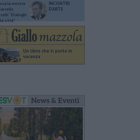
INCONTRI
ucca la mostra
D'ARTE
Marcello
selli “Dialoghi
la città"
Un libro che ti porta in
vacanza