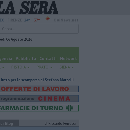
24°
37°
EO:
FIRENZE
QuiNews.net
vedì
06 Agosto 2026
genzia
Pubblicità
Contatti
Network
A
PISTOIA
PRATO
SIENA
omparsa di Stefano Marcelli
Contagiata da legionella, non ce l'ha fatta
ui Blog
di Riccardo Ferrucci