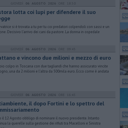
GIOVEDÌ
06 AGOSTO 2026
ORE 18:50
tora lotta coi lupi per difendere il suo
egge
levatrice si è trovata a tu per tu coi predatori colpendoli con sassi e un
one. Decisivo l'arrivo dei cani da pastore. La donna in ospedale
GIOVEDÌ
06 AGOSTO 2026
ORE 09:45
attano e vincono due milioni e mezzo di euro
io colpo in Toscana con due tagliandi che hanno assicurato vincite
ogno, una da 2 milioni e l'altra da 500mila euro. Ecco come è andata
GIOVEDÌ
06 AGOSTO 2026
ORE 16:45
iambiente, il dopo Fortini e lo spettro del
mmissariamento
o il 12 Agosto obbligo di nominare il nuovo presidente. Intanto
inua la querelle sulla gestione dei rifiuti tra Macelloni e Sinistra