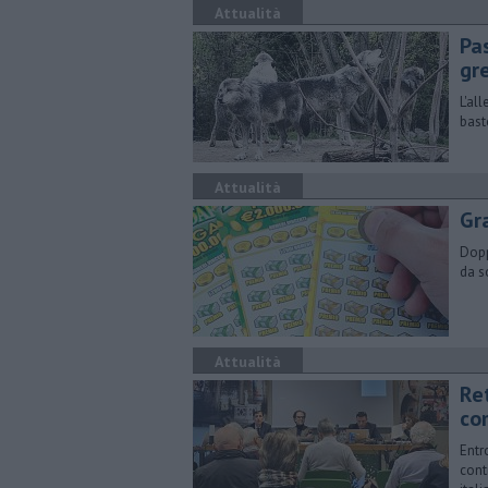
Attualità
Pas
gr
L'al
bast
Attualità
Gr
Dopp
da s
Attualità
Ret
co
Entr
cont