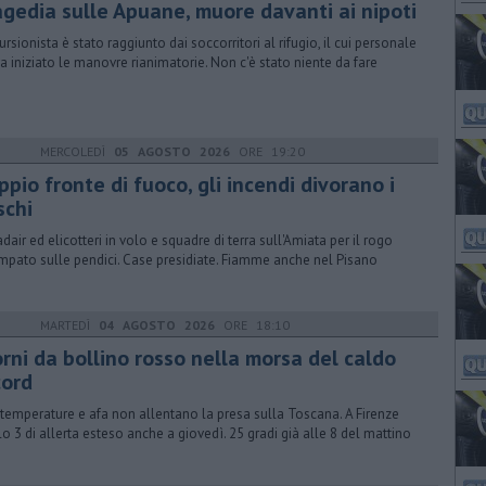
agedia sulle Apuane, muore davanti ai nipoti
ursionista è stato raggiunto dai soccorritori al rifugio, il cui personale
a iniziato le manovre rianimatorie. Non c'è stato niente da fare
MERCOLEDÌ
05 AGOSTO 2026
ORE 19:20
pio fronte di fuoco, gli incendi divorano i
schi
dair ed elicotteri in volo e squadre di terra sull'Amiata per il rogo
mpato sulle pendici. Case presidiate. Fiamme anche nel Pisano
MARTEDÌ
04 AGOSTO 2026
ORE 18:10
orni da bollino rosso nella morsa del caldo
cord
 temperature e afa non allentano la presa sulla Toscana. A Firenze
llo 3 di allerta esteso anche a giovedì. 25 gradi già alle 8 del mattino