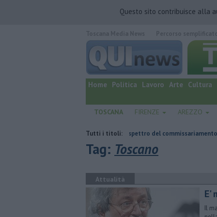
Questo sito contribuisce alla 
Toscana Media News
Percorso semplificat
quotidiano online.
Home
Politica
Lavoro
Arte
Cultura
TOSCANA
FIRENZE
AREZZO
ambiente, il dopo Fortini e lo spettro del commissariamento
Tutti i titoli:
Hub delle
Tag:
Toscano
Attualità
E'
Il m
nell