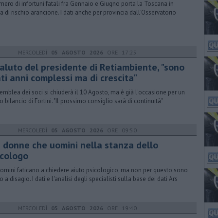
umero di infortuni fatali fra Gennaio e Giugno porta la Toscana in
ia di rischio arancione. I dati anche per provincia dall'Osservatorio
a
MERCOLEDÌ
05 AGOSTO 2026
ORE 17:25
saluto del presidente di Retiambiente, "sono
ti anni complessi ma di crescita"
ssemblea dei soci si chiuderà il 10 Agosto, ma è già l'occasione per un
o bilancio di Fortini. "Il prossimo consiglio sarà di continuità"
MERCOLEDÌ
05 AGOSTO 2026
ORE 09:50
ù donne che uomini nella stanza dello
icologo
uomini faticano a chiedere aiuto psicologico, ma non per questo sono
a disagio. I dati e l'analisi degli specialisti sulla base dei dati Ars
MERCOLEDÌ
05 AGOSTO 2026
ORE 19:40