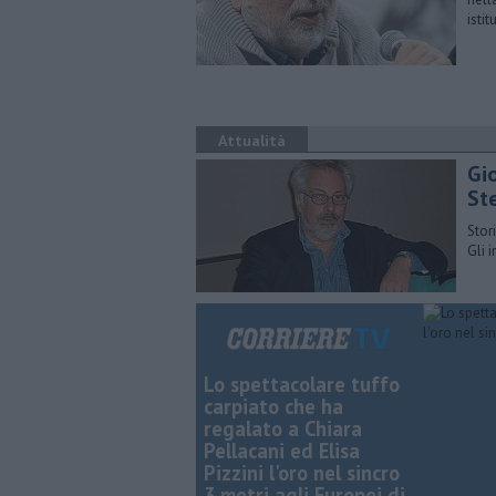
isti
Attualità
Gi
St
Stor
Gli i
Lo spettacolare tuffo
carpiato che ha
regalato a Chiara
Pellacani ed Elisa
Pizzini l'oro nel sincro
3 metri agli Europei di