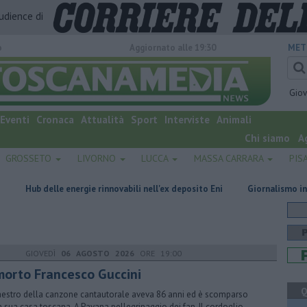
audience di
o
Aggiornato alle 19:30
MET
Gio
Eventi
Cronaca
Attualità
Sport
Interviste
Animali
Chi siamo
A
GROSSETO
LIVORNO
LUCCA
MASSA CARRARA
PIS
 energie rinnovabili nell'ex deposito Eni
Giornalismo in lutto per la sc
GIOVEDÌ
06 AGOSTO 2026
ORE 19:00
 morto Francesco Guccini
Q
aestro della canzone cantautorale aveva 86 anni ed è scomparso
a sua casa toscana. A Pavana pellegrinaggio dei fan. Il cordoglio