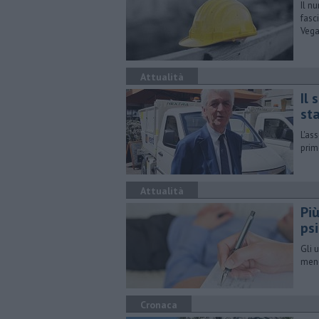
Il n
fasc
Veg
Attualità
Il 
sta
​L'a
prim
Attualità
Pi
ps
Gli 
meno 
Cronaca