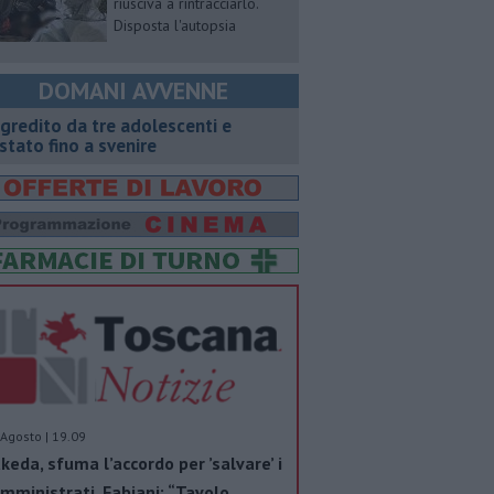
riusciva a rintracciarlo.
Disposta l'autopsia
DOMANI AVVENNE
gredito da tre adolescenti e
stato fino a svenire
Agosto | 19.09
keda, sfuma l’accordo per ’salvare’ i
mministrati. Fabiani: “Tavolo