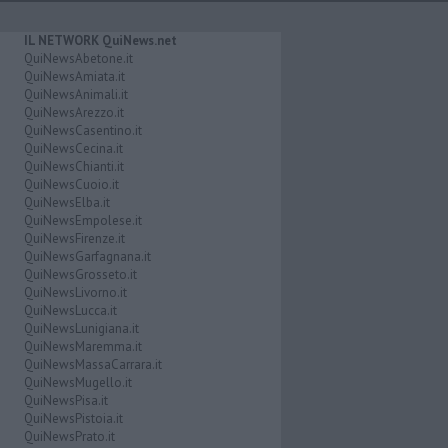
IL NETWORK QuiNews.net
QuiNewsAbetone.it
QuiNewsAmiata.it
QuiNewsAnimali.it
QuiNewsArezzo.it
QuiNewsCasentino.it
QuiNewsCecina.it
QuiNewsChianti.it
QuiNewsCuoio.it
QuiNewsElba.it
QuiNewsEmpolese.it
QuiNewsFirenze.it
QuiNewsGarfagnana.it
QuiNewsGrosseto.it
QuiNewsLivorno.it
QuiNewsLucca.it
QuiNewsLunigiana.it
QuiNewsMaremma.it
QuiNewsMassaCarrara.it
QuiNewsMugello.it
QuiNewsPisa.it
QuiNewsPistoia.it
QuiNewsPrato.it