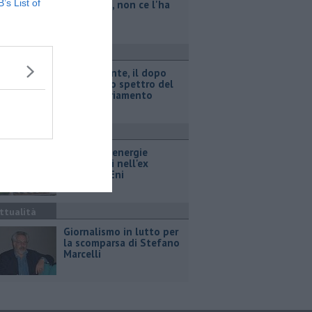
B’s List of
legionella, non ce l'ha
fatta
ttualità
Retiambiente, il dopo
Fortini e lo spettro del
commissariamento
ttualità
Hub delle energie
rinnovabili nell'ex
deposito Eni
ttualità
Giornalismo in lutto per
la scomparsa di Stefano
Marcelli