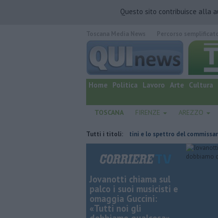
Questo sito contribuisce alla 
Toscana Media News
Percorso semplificat
quotidiano online.
Home
Politica
Lavoro
Arte
Cultura
TOSCANA
FIRENZE
AREZZO
 fatta
Retiambiente, il dopo Fortini e lo spettro del commissariament
Tutti i titoli:
Jovanotti chiama sul
palco i suoi musicisti e
omaggia Guccini:
«Tutti noi gli