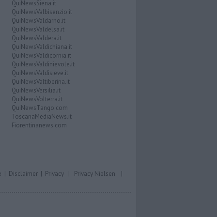
QuiNewsSiena.it
QuiNewsValbisenzio.it
QuiNewsValdarno.it
QuiNewsValdelsa.it
QuiNewsValdera.it
QuiNewsValdichiana.it
QuiNewsValdicornia.it
QuiNewsValdinievole.it
QuiNewsValdisieve.it
QuiNewsValtiberina.it
QuiNewsVersilia.it
QuiNewsVolterra.it
QuiNewsTango.com
ToscanaMediaNews.it
Fiorentinanews.com
e
|
Disclaimer
|
Privacy
|
Privacy Nielsen
|