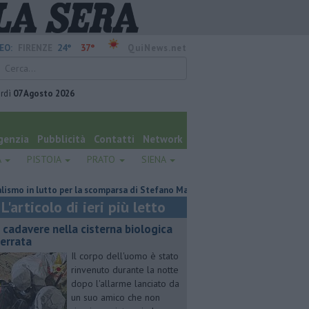
24°
37°
EO:
FIRENZE
QuiNews.net
rdì
07 Agosto 2026
genzia
Pubblicità
Contatti
Network
A
PISTOIA
PRATO
SIENA
n lutto per la scomparsa di Stefano Marcelli
Contagiata da legionella, n
L'articolo di ieri più letto
 cadavere nella cisterna biologica
terrata
Il corpo dell'uomo è stato
rinvenuto durante la notte
dopo l'allarme lanciato da
un suo amico che non