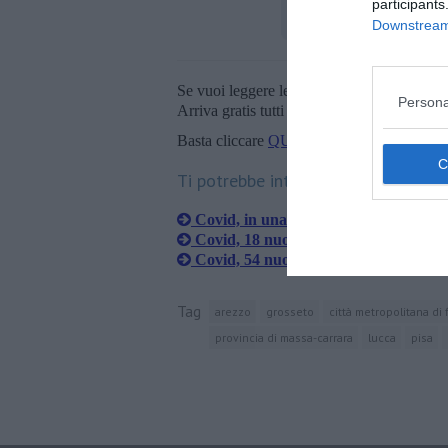
participants
Downstream 
Se vuoi leggere le notizie principali della T
Persona
Arriva gratis tutti i giorni alle 20:00 dirett
Basta cliccare
QUI
Ti potrebbe interessare anche:
Covid, in una settimana 10 nuovi casi 
Covid, 18 nuovi casi e 3 decessi in un
Covid, 54 nuovi casi e nessun decesso
Tag
arezzo
grosseto
città metropolitana di 
provincia di massa-carrara
lucca
pisa