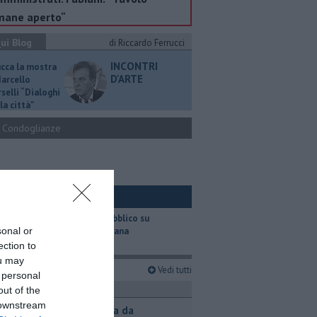
mane aperto“
ui Blog
di Riccardo Ferrucci
INCONTRI
ucca la mostra
D'ARTE
Marcello
selli “Dialoghi
la città"
Condoglianze
ui Ambiente
​Il trasporto pubblico su
sonal or
gomma in Toscana
ection to
ou may
imi articoli
Vedi tutti
 personal
ronaca
out of the
 downstream
Contagiata da