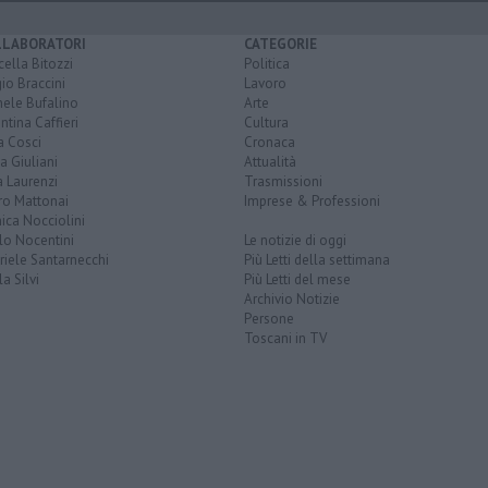
LLABORATORI
CATEGORIE
ella Bitozzi
Politica
io Braccini
Lavoro
hele Bufalino
Arte
ntina Caffieri
Cultura
a Cosci
Cronaca
a Giuliani
Attualità
 Laurenzi
Trasmissioni
ro Mattonai
Imprese & Professioni
ica Nocciolini
lo Nocentini
Le notizie di oggi
iele Santarnecchi
Più Letti della settimana
a Silvi
Più Letti del mese
Archivio Notizie
Persone
Toscani in TV