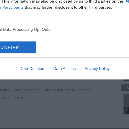
. This information may also be disclosed by us to third parties on the
IA
Participants
that may further disclose it to other third parties.
A
oscana iscriviti alla
Newsletter QUInews - ToscanaMedia.
l Data Processing Opt Outs
amente nella tua casella di posta.
CONFIRM
A
e 2 decessi
Data Deletion
Data Access
Privacy Policy
a settimana
 in Toscana
A
firenze
provincia di prato
provincia di pistoia
toscana
livorno
siena