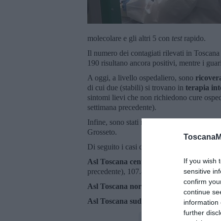
molecolare e gli altri 5 con
test
rapido.
Il numero dei contagiati rilevati in Toscan
190 risultano ancora positivi, mentre i gua
A oggi, a livello ospedaliero, sono
ricover
di cui due (stabili) si trovano in
terapia in
sintomi lievi che non richiedono cure ospeda
settimana precedente).
Infine, sono stati registrati
due nuovi deces
Grosseto.
ToscanaM
Di seguito i casi di positività accertati prov
If you wish 
Asl Toscana centro:
446.243 nella Città m
sensitive in
precedente), 107.896 in provincia di Prato (
confirm you
Asl Toscana nord ovest:
87.567 a Massa 
continue se
Asl Toscana sud est:
151.425 ad Arezzo, 1
information 
further disc