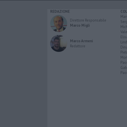
REDAZIONE
CO
Marc
Direttore Responsabile
Serg
Marco Migli
Mic
Vale
Elis
Marco Armeni
Lind
Redattore
Dina
Piet
Mon
Pao
Gabr
Paol