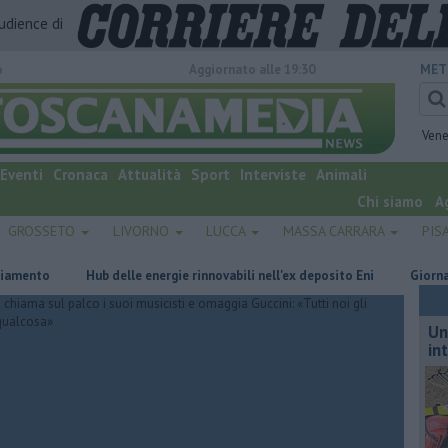
audience di
o
Aggiornato alle 19:30
MET
Vene
Eventi
Cronaca
Attualità
Sport
Interviste
Animali
Chi siamo
A
GROSSETO
LIVORNO
LUCCA
MASSA CARRARA
PIS
o
Hub delle energie rinnovabili nell'ex deposito Eni
Giornalismo i
Un
in