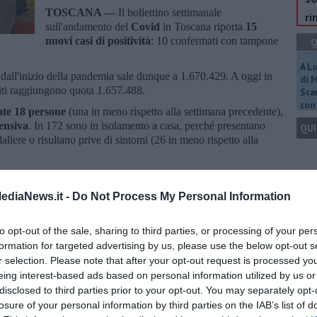
TOSCANA —
Il bollettino settimanale
ri
sull'andamento del
Covid
in Toscana riporta
15
nuovi casi di positività
: 10 confermati con tampone
Q
A L
a dall'inizio della pandemia sale dunque a 1.670.429. A oggi in
di 
riti raggiungono quota 1.657.488.
Scar
con 
ate 18 persone
(una in meno rispetto alla settimana precedente),
tensiva
. In 172 sono in isolamento a casa, perché presentano
QUI
liere o risultano prive di sintomi (26 in meno rispetto alla
si
, relativi a persone residenti nelle province di Arezzo e
Q
ediaNews.it -
Do Not Process My Personal Information
incia per provincia con la variazione rispetto a sette giorni fa:
to opt-out of the sale, sharing to third parties, or processing of your per
etropolitana di Firenze (6 in più rispetto alla settimana
formation for targeted advertising by us, please use the below opt-out s
uno in più), 129.103 in provincia di Pistoia.
r selection. Please note that after your opt-out request is processed y
Ult
Carrara, 181.749 a Lucca, 196.693 a Pisa, 154.216 a Livorno.
eing interest-based ads based on personal information utilized by us or
19.990 a Siena (8 in più) e 93.874 a Grosseto.
C
disclosed to third parties prior to your opt-out. You may separately opt-
losure of your personal information by third parties on the IAB’s list of