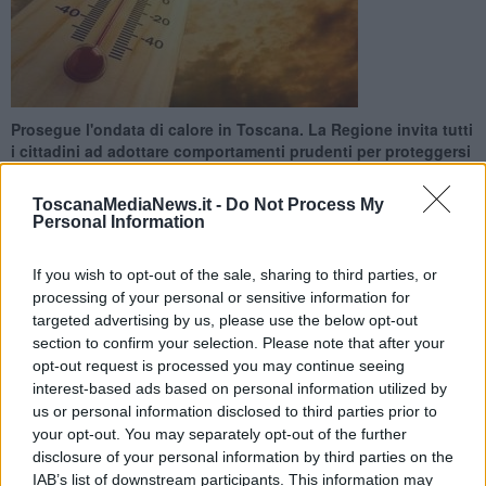
Prosegue l'ondata di calore in Toscana. La Regione invita tutti
i cittadini ad adottare comportamenti prudenti per proteggersi
dalle alte temperature
ToscanaMediaNews.it -
Do Not Process My
Personal Information
If you wish to opt-out of the sale, sharing to third parties, or
processing of your personal or sensitive information for
TOSCANA —
Prosegue l’ondata di calore che sta interessando la
targeted advertising by us, please use the below opt-out
Toscana, con punte di 39,5 gradi registrate ieri a Firenze. Oggi,
section to confirm your selection. Please note that after your
domenica 28 Giugno, non va meglio: alle 10 di questa mattina le
opt-out request is processed you may continue seeing
colonnine di mercurio in direste aree del territorio sfioravano già i
interest-based ads based on personal information utilized by
34 gradi.
us or personal information disclosed to third parties prior to
Per questo la Regione, attraverso il sistema di Protezione civile,
your opt-out. You may separately opt-out of the further
invita tutti i cittadini ad adottare comportamenti prudenti per
disclosure of your personal information by third parties on the
proteggersi dalle alte temperature: tra queste evitare di esporsi al
IAB’s list of downstream participants. This information may