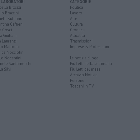
LLABORATORI
CATEGORIE
ella Bitozzi
Politica
io Braccini
Lavoro
hele Bufalino
Arte
ntina Caffieri
Cultura
a Cosci
Cronaca
a Giuliani
Attualità
 Laurenzi
Trasmissioni
ro Mattonai
Imprese & Professioni
ica Nocciolini
lo Nocentini
Le notizie di oggi
iele Santarnecchi
Più Letti della settimana
a Silvi
Più Letti del mese
Archivio Notizie
Persone
Toscani in TV