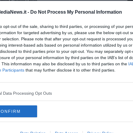
rie ed opere civili
ediaNews.it -
Do Not Process My Personal Information
A
e dal 10 al 28 agosto
re nei pressi di Chiusi.
to opt-out of the sale, sharing to third parties, or processing of your per
formation for targeted advertising by us, please use the below opt-out s
ungo la rete ferroviaria nazionale. "Oggi - spiega il Gruppo Fs -
r selection. Please note that after your opt-out request is processed y
tieri tra manutenzione e investimenti
, con circa 272mila
eing interest-based ads based on personal information utilized by us or
a consentire l’avanzamento dei lavori".
A
disclosed to third parties prior to your opt-out. You may separately opt-
 di cantiere - prosegue Fs- si è passati ad un
modello di
losure of your personal information by third parties on the IAB’s list of
periodi di minor traffico
, che consente di svolgere più attività
. This information may also be disclosed by us to third parties on the
IA
le risorse tecniche ed economiche e ridurre l’impatto
Participants
that may further disclose it to other third parties.
nel medio-lungo periodo. Il nuovo approccio permette, inoltre, di
ali ben definite,
massimizzando l’efficacia delle lavorazioni e
A
".
l Data Processing Opt Outs
ude Fs- è stata definita salvaguardando, anche nel periodo estivo,
ocazione turistica nazionale
. In particolare, resteranno
ca, la Liguria e i collegamenti da e per la Puglia, considerati
CONFIRM
ri durante il periodo di maggiore affluenza".