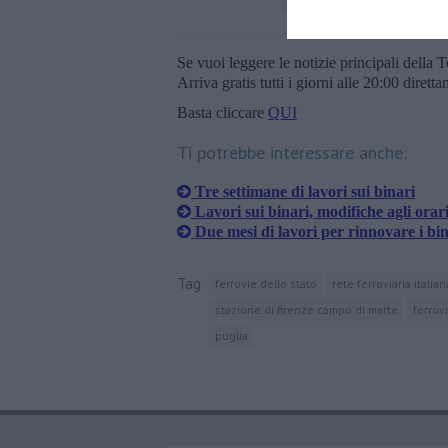
Se vuoi leggere le notizie principali della T
Arriva gratis tutti i giorni alle 20:00 dirett
Basta cliccare
QUI
Ti potrebbe interessare anche:
Tre settimane di lavori sui binari
Lavori sui binari, modifiche agli orari
Due mesi di lavori per rinnovare i bin
Tag
ferrovie dello stato
rete ferroviaria italian
stazione di firenze campo di marte
ferrovi
puglia