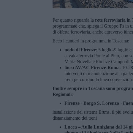
Per quanto riguarda la
rete ferroviaria in
programmate che, spiega il Gruppo Fs in un
di offerta ferroviaria, anche attraverso itine
Ecco i cantieri in programma in Toscana:
nodo di Firenze
: 5 luglio-9 luglio e
cavalcaferrovia Ponte al Pino, con s
Maria Novella e Firenze Campo di Mar
linea AV/AC Firenze-Roma
: 10-28
interventi di manutenzione alla galleri
treni percorrono la linea convenzion
Inoltre sempre in Toscana sono programma
Regionali
:
Firenze - Borgo S. Lorenzo - Faenz
installazione del sistema Ertms, il più evolu
distanziamento dei treni
Lucca – Aulla Lunigiana dal
14 g
giugno al 14 luglio tra Aulla Lun