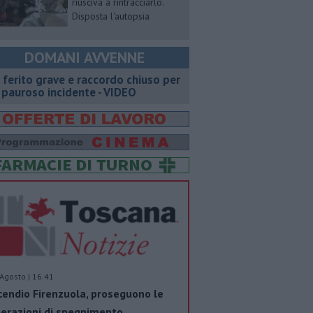
riusciva a rintracciarlo.
Disposta l'autopsia
DOMANI AVVENNE
 ferito grave e raccordo chiuso per
 pauroso incidente - VIDEO
Agosto | 16.41
cendio Firenzuola, proseguono le
erazioni di spegnimento