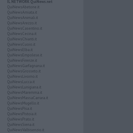
IL NETWORK QuiNews.net
QuiNewsAbetone.it
QuiNewsAmiata.it
QuiNewsAnimali.it
QuiNewsArezzo.it
QuiNewsCasentino.it
QuiNewsCecina.it
QuiNewsChianti.it
QuiNewsCuoio.it
QuiNewsElba.it
QuiNewsEmpolese.it
QuiNewsFirenze.it
QuiNewsGarfagnana.it
QuiNewsGrosseto.it
QuiNewsLivorno.it
QuiNewsLucca.it
QuiNewsLunigiana.it
QuiNewsMaremma.it
QuiNewsMassaCarrara.it
QuiNewsMugello.it
QuiNewsPisa.it
QuiNewsPistoia.it
QuiNewsPrato.it
QuiNewsSiena.it
QuiNewsValbisenzio.it