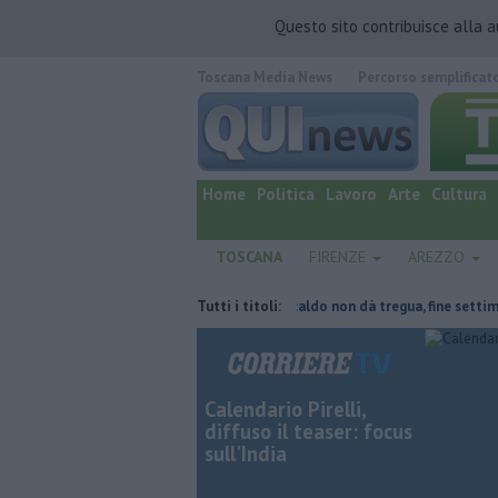
Questo sito contribuisce alla 
Toscana Media News
Percorso semplificat
quotidiano online.
Home
Politica
Lavoro
Arte
Cultura
TOSCANA
FIRENZE
AREZZO
e del tetto collassa
Il grande caldo non dà tregua, fine settimana rov
Tutti i titoli:
Calendario Pirelli,
diffuso il teaser: focus
sull'India