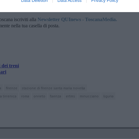
Data Deletion
Data Access
Privacy Policy
oscana iscriviti alla
Newsletter QUInews - ToscanaMedia.
amente nella tua casella di posta.
 dei treni
ari
a
firenze
stazione di firenze santa maria novella
a tirrenica
roma
orvieto
faenza
ertms
minucciano
liguria