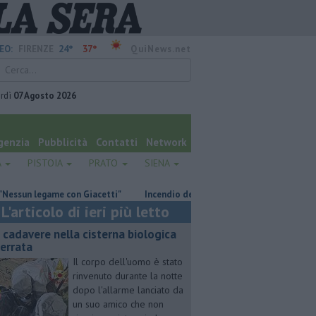
24°
37°
EO:
FIRENZE
QuiNews.net
rdì
07 Agosto 2026
genzia
Pubblicità
Contatti
Network
A
PISTOIA
PRATO
SIENA
legame con Giacetti"
Incendio devasta un capannone, parte del tetto co
L'articolo di ieri più letto
 cadavere nella cisterna biologica
terrata
Il corpo dell'uomo è stato
rinvenuto durante la notte
dopo l'allarme lanciato da
un suo amico che non