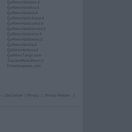
QuiNewsValdarno.it
QuiNewsValdelsa.it
QuiNewsValdera.it
QuiNewsValdichiana.it
QuiNewsValdicornia.it
QuiNewsValdinievole.it
QuiNewsValdisieve.it
QuiNewsValtiberina.it
QuiNewsVersilia.it
QuiNewsVolterra.it
QuiNewsTango.com
ToscanaMediaNews.it
Fiorentinanews.com
e
|
Disclaimer
|
Privacy
|
Privacy Nielsen
|