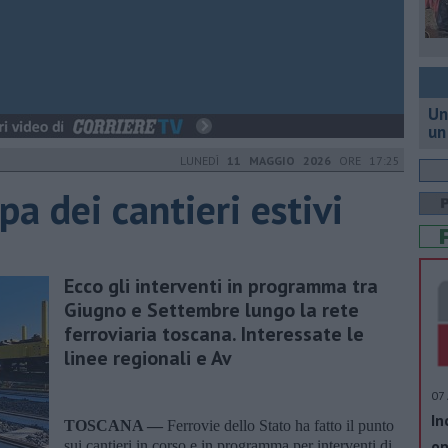
Un
un
LUNEDÌ
11 MAGGIO 2026
ORE 17:25
pa dei cantieri estivi
Ecco gli interventi in programma tra
Giugno e Settembre lungo la rete
ferroviaria toscana. Interessate le
linee regionali e Av
07 
In
TOSCANA —
Ferrovie dello Stato ha fatto il punto
op
sui cantieri in corso e in programma per interventi di