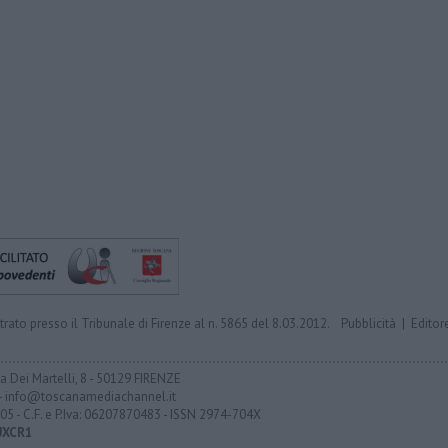
trato presso il Tribunale di Firenze al n. 5865 del 8.03.2012.
Pubblicità
|
Editor
ia Dei Martelli, 8 - 50129 FIRENZE
- info@toscanamediachannel.it
05 - C.F. e P.Iva: 06207870483 - ISSN 2974-704X
UXCR1