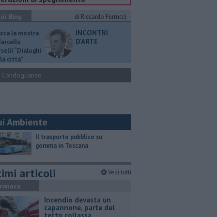
ui Blog
di Riccardo Ferrucci
INCONTRI
ucca la mostra
D'ARTE
Marcello
selli “Dialoghi
la città"
Condoglianze
ui Ambiente
​Il trasporto pubblico su
gomma in Toscana
imi articoli
Vedi tutti
ronaca
Incendio devasta un
capannone, parte del
tetto collassa