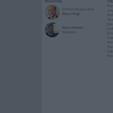
REDAZIONE
CO
Marc
Direttore Responsabile
Serg
Marco Migli
Mic
Vale
Elis
Marco Armeni
Lind
Redattore
Dina
Piet
Mon
Pao
Gabr
Paol