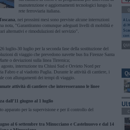
manutenzione e aggiornamenti tecnologici lungo la
Q
rete ferroviaria italiana.
 Toscana
, nei prossimi mesi sono previste alcune interruzioni
A L
di 
a nota, "Garantiranno comunque adeguati livelli di mobilità e
Scar
rari alternativi e rimodulazioni del servizio".
con 
QUI
 26 luglio-30 luglio per la seconda fase della sostituzione del
oluzioni di viaggio che prevedono navette bus fra Firenze Santa
te o deviazioni sulla linea Tirrenica;
 agosto, interruzione tra Chiusi Sud e Orvieto Nord per
a Fabro e al viadotto Paglia. Durante le attività di cantiere, i
Q
ale con allungamenti dei tempi di viaggio.
te attività di cantiere che interesseranno le linee
a dall’11 giugno al 1 luglio
Ult
to apparato per la supervisione e per il controllo del
C
iugno al 6 settembre tra Minucciano e Castelnuovo e dal 14
igiana e Minucciano