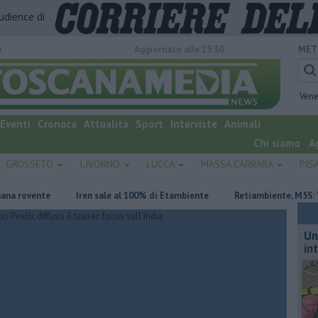
audience di
o
Aggiornato alle 19:30
MET
Vene
Eventi
Cronaca
Attualità
Sport
Interviste
Animali
Chi siamo
A
GROSSETO
LIVORNO
LUCCA
MASSA CARRARA
PIS
ente
Iren sale al 100% di Etambiente
Retiambiente, M5S: "Nessun 
Un
in