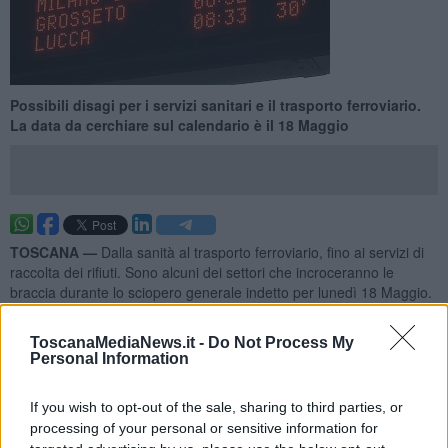
Possibili disagi per i servizi sanitari e il trasporto ferroviario.
La data da cerchiare sul calendario è il 18 Maggio
TOSCANA —
Dalla sanità al trasporto ferroviario, fino ai servizi di
raccolta dei rifiuti. Sono alcuni dei settori che incroceranno le
braccia durante lo sciopero generale indetto per lunedì 18 Maggio.
La
sanità
incrocerà le braccia nell'ambito di uno sciopero
plurisettoriale di vari comparti del pubblico impiego, compreso
ToscanaMediaNews.it -
Do Not Process My
Personal Information
personale medico e non medico delle strutture sanitarie pubbliche
del Sistema sanitario nazionale, indetto da Confederazione Usb e
Usi.
If you wish to opt-out of the sale, sharing to third parties, or
processing of your personal or sensitive information for