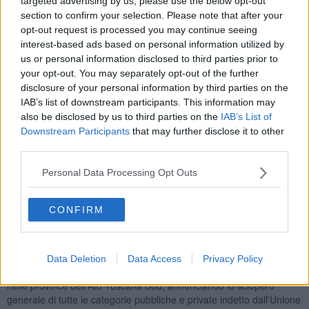
targeted advertising by us, please use the below opt-out
section to confirm your selection. Please note that after your
L'Asl nord ovest annuncia possibili disagi nell’erogazione dei servizi
opt-out request is processed you may continue seeing
sanitari
(esami, ambulatori ecc) e
amministrativi
(prenotazione
interest-based ads based on personal information utilized by
esami, accettazione ecc) sia a livello territoriale che ospedaliero ma
us or personal information disclosed to third parties prior to
ricorda che, come previsto dalla normativa vigente, saranno
your opt-out. You may separately opt-out of the further
garantiti tutti i
servizi minimi essenziali.
disclosure of your personal information by third parties on the
IAB’s list of downstream participants. This information may
Tra questi servizi figurano il pronto soccorso e i servizi afferenti
also be disclosed by us to third parties on the
IAB’s List of
legati a problematiche non-differibili della salute dei cittadini
Downstream Participants
that may further disclose it to other
ricoverati, servizi di assistenza domiciliare; attività di prevenzione
third parties.
urgente (alimenti, bevande, etc..); vigilanza veterinaria; attività di
protezione civile; attività connesse funzionalità centrali
Personal Data Processing Opt Outs
termoidrauliche e impianti tecnologici.
Lunedì 18 Maggio sarà anche sciopero nazionale del
trasporto
ferroviario.
In questo caso la mobilitazione, che coinvolgerà
CONFIRM
il personale del Gruppo FS Italiane, Italo e Trenord, scatterà alle 21
di domenica 17 e cesserà 24 ore dopo con possibili modifiche al
servizio, anche prima dell’inizio e dopo la sua conclusione.
Data Deletion
Data Access
Privacy Policy
Anche
Sei Toscana
, gestore del servizio integrato dei rifiuti urbani
nelle province dell'Ato Toscana Sud, annunciando lo sciopero
generale di tutte le categorie pubbliche e private indetto dall'Unione