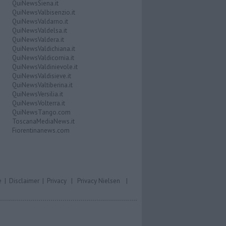
QuiNewsSiena.it
QuiNewsValbisenzio.it
QuiNewsValdarno.it
QuiNewsValdelsa.it
QuiNewsValdera.it
QuiNewsValdichiana.it
QuiNewsValdicornia.it
QuiNewsValdinievole.it
QuiNewsValdisieve.it
QuiNewsValtiberina.it
QuiNewsVersilia.it
QuiNewsVolterra.it
QuiNewsTango.com
ToscanaMediaNews.it
Fiorentinanews.com
e
|
Disclaimer
|
Privacy
|
Privacy Nielsen
|