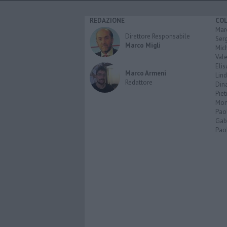
REDAZIONE
CO
Marc
Direttore Responsabile
Serg
Marco Migli
Mic
Vale
Elis
Marco Armeni
Lind
Redattore
Dina
Piet
Mon
Pao
Gabr
Paol