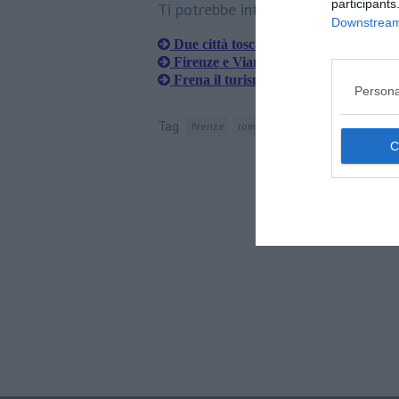
participants
Ti potrebbe interessare anche:
Downstream 
Due città toscane tra le più gettonate
Firenze e Viareggio tra le preferite a
Frena il turismo di Pasqua, in calo ital
Persona
Tag
firenze
roma
napoli
parigi
barcello