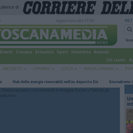
audience di
o
Aggiornato alle 19:30
MET
Vene
Eventi
Cronaca
Attualità
Sport
Interviste
Animali
Chi siamo
A
GROSSETO
LIVORNO
LUCCA
MASSA CARRARA
PIS
Hub delle energie rinnovabili nell'ex deposito Eni
Giornalismo in lutto 
Un
in