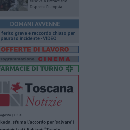
riusciva a rintracciarlo.
Disposta l'autopsia
DOMANI AVVENNE
 ferito grave e raccordo chiuso per
 pauroso incidente - VIDEO
Agosto | 19.09
keda, sfuma l’accordo per ’salvare’ i
mministrati. Fabiani: “Tavolo