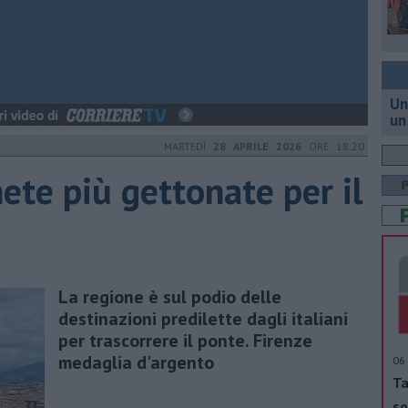
Un
un
MARTEDÌ
28 APRILE 2026
ORE 18:20
ete più gettonate per il
La regione è sul podio delle
destinazioni predilette dagli italiani
per trascorrere il ponte. Firenze
medaglia d'argento
06 
Ta
so