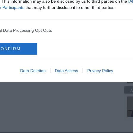
. This information may also be disclosed by us to third parties on the
IA
Participants
that may further disclose it to other third parties.
 per Pasqua
 San Valentino
A
iani e stranieri
l Data Processing Opt Outs
na
toscana
follonica
lucca
CONFIRM
A
Data Deletion
Data Access
Privacy Policy
A