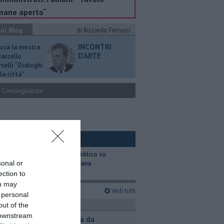
mane aperto“
ui Blog
di Riccardo Ferrucci
INCONTRI
ucca la mostra
D'ARTE
Marcello
selli “Dialoghi
la città"
Condoglianze
ui Ambiente
​Il trasporto pubblico su
sonal or
gomma in Toscana
ection to
ou may
imi articoli
Vedi tutti
 personal
ronaca
out of the
 downstream
Contagiata da