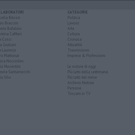
LLABORATORI
CATEGORIE
ella Bitozzi
Politica
io Braccini
Lavoro
hele Bufalino
Arte
ntina Caffieri
Cultura
a Cosci
Cronaca
a Giuliani
Attualità
 Laurenzi
Trasmissioni
ro Mattonai
Imprese & Professioni
ica Nocciolini
lo Nocentini
Le notizie di oggi
iele Santarnecchi
Più Letti della settimana
a Silvi
Più Letti del mese
Archivio Notizie
Persone
Toscani in TV