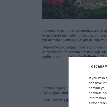
Le tendente per questa ricorrenza, anche qu
le mete nostrane: delle 30 destinazioni pres
più marcato a vantaggio di queste rispetto 
Dopo il Veneto, regina tra le regioni con 4 
d'argento con tre destinazioni nella top 30:
podio, ci sono infatti anche
Follonica
(25e
ToscanaM
If you wish 
sensitive in
confirm you
Se vuoi leggere le notizie principali della T
Arriva gratis tutti i giorni alle 20:00 dirett
continue se
information 
Basta cliccare
QUI
further disc