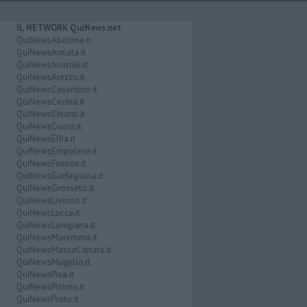
IL NETWORK QuiNews.net
QuiNewsAbetone.it
QuiNewsAmiata.it
QuiNewsAnimali.it
QuiNewsArezzo.it
QuiNewsCasentino.it
QuiNewsCecina.it
QuiNewsChianti.it
QuiNewsCuoio.it
QuiNewsElba.it
QuiNewsEmpolese.it
QuiNewsFirenze.it
QuiNewsGarfagnana.it
QuiNewsGrosseto.it
QuiNewsLivorno.it
QuiNewsLucca.it
QuiNewsLunigiana.it
QuiNewsMaremma.it
QuiNewsMassaCarrara.it
QuiNewsMugello.it
QuiNewsPisa.it
QuiNewsPistoia.it
QuiNewsPrato.it