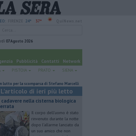
24°
37°
EO:
FIRENZE
QuiNews.net
rdì
07 Agosto 2026
genzia
Pubblicità
Contatti
Network
A
PISTOIA
PRATO
SIENA
per la scomparsa di Stefano Marcelli
Contagiata da legionella, non ce l'
L'articolo di ieri più letto
 cadavere nella cisterna biologica
terrata
Il corpo dell'uomo è stato
rinvenuto durante la notte
dopo l'allarme lanciato da
un suo amico che non