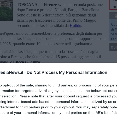
TOSCANA —
Firenze
svetta in seconda posizione
ri
dopo Roma e prima di Napoli, Parigi e Barcellona.
Sono queste le 5 destinazioni più gettonate dagli
Q
italiani per trascorrere il ponte del Primo Maggio
A L
secondo una classifica stilata da
Holidu
.
di 
est'quest'anno confermerebbero la preferenza degli italiani per
Scar
enti nella classifica, ben 25 sono italiane, con un rapporto ancora
con 
al 2025, quando erano 10 le mete estere nella graduatoria.
QUI
località in classifica, in questo quadro la Toscana è medaglia
 oltre a Firenze, che fa un balzo di 15 posizioni agganciando il
sima), e
Lucca
(28esima).
Q
ediaNews.it -
Do Not Process My Personal Information
to opt-out of the sale, sharing to third parties, or processing of your per
formation for targeted advertising by us, please use the below opt-out s
r selection. Please note that after your opt-out request is processed y
oscana iscriviti alla
Newsletter QUInews - ToscanaMedia.
Ult
amente nella tua casella di posta.
eing interest-based ads based on personal information utilized by us or
C
disclosed to third parties prior to your opt-out. You may separately opt-
losure of your personal information by third parties on the IAB’s list of