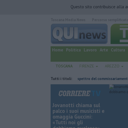
Questo sito contribuisce alla 
Toscana Media News
Percorso semplificat
quotidiano online.
Home
Politica
Lavoro
Arte
Cultura
TOSCANA
FIRENZE
AREZZO
Retiambiente, il dopo Fortini e lo spettro del commissariamento
Tutti i titoli:
Jovanotti chiama sul
palco i suoi musicisti e
omaggia Guccini:
«Tutti noi gli