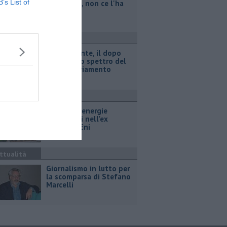
B’s List of
legionella, non ce l'ha
fatta
ttualità
Retiambiente, il dopo
Fortini e lo spettro del
commissariamento
ttualità
Hub delle energie
rinnovabili nell'ex
deposito Eni
ttualità
Giornalismo in lutto per
la scomparsa di Stefano
Marcelli