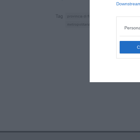
Downstream 
Tag
provincia di firenze
fibra ottica
ponte ba
metropolitana di san pietroburgo
novoli
Persona