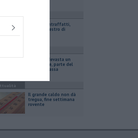
ronaca
Marchi contraffatti,
maxi sequestro di
giocattoli
ronaca
Incendio devasta un
capannone, parte del
tetto collassa
ttualità
Il grande caldo non dà
tregua, fine settimana
rovente