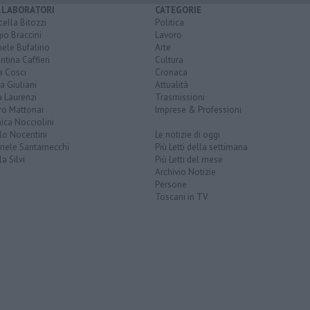
LLABORATORI
CATEGORIE
ella Bitozzi
Politica
io Braccini
Lavoro
hele Bufalino
Arte
ntina Caffieri
Cultura
a Cosci
Cronaca
a Giuliani
Attualità
 Laurenzi
Trasmissioni
ro Mattonai
Imprese & Professioni
ica Nocciolini
lo Nocentini
Le notizie di oggi
iele Santarnecchi
Più Letti della settimana
a Silvi
Più Letti del mese
Archivio Notizie
Persone
Toscani in TV