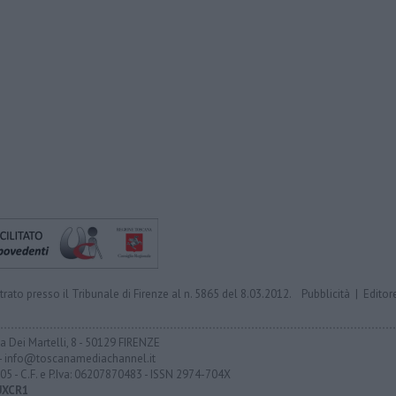
trato presso il Tribunale di Firenze al n. 5865 del 8.03.2012.
Pubblicità
|
Editor
ia Dei Martelli, 8 - 50129 FIRENZE
- info@toscanamediachannel.it
05 - C.F. e P.Iva: 06207870483 - ISSN 2974-704X
UXCR1