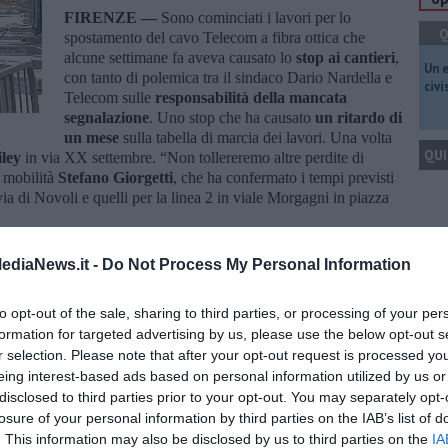
FIRENZE —
Sono cominciati i lavori per lo
Q
spostamento del cavo Telecom a fibra ottica che
alcune settimane fa aveva causato lo
stop ai cantieri
,
​Un 
con tanto di polemica tra il sindaco Dario Nardella e
civ
Telecom sulle
responsabilità della mancata
segnalazione
. Uno stop che ha causato
un ritardo di
un mese
sulla tabella di marcia dei lavori. Una volta
QUI
ley
in via XX settembre. “Non tollereremo altre perdite di
a mobilità
Stefano Giorgetti
, che ha confermato i tempi previsti
in via di Novoli e quelli per la linea 2 in viale Morgagni in piazza
Q
ediaNews.it -
Do Not Process My Personal Information
to opt-out of the sale, sharing to third parties, or processing of your per
formation for targeted advertising by us, please use the below opt-out s
oscana iscriviti alla
Newsletter QUInews - ToscanaMedia.
Ult
r selection. Please note that after your opt-out request is processed y
amente nella tua casella di posta.
eing interest-based ads based on personal information utilized by us or
A
disclosed to third parties prior to your opt-out. You may separately opt-
losure of your personal information by third parties on the IAB’s list of
. This information may also be disclosed by us to third parties on the
IA