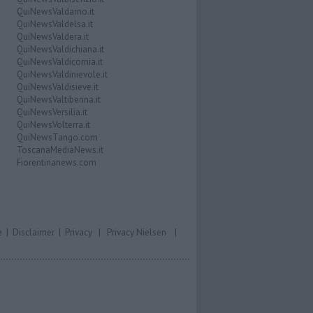
QuiNewsValdarno.it
QuiNewsValdelsa.it
QuiNewsValdera.it
QuiNewsValdichiana.it
QuiNewsValdicornia.it
QuiNewsValdinievole.it
QuiNewsValdisieve.it
QuiNewsValtiberina.it
QuiNewsVersilia.it
QuiNewsVolterra.it
QuiNewsTango.com
ToscanaMediaNews.it
Fiorentinanews.com
e
|
Disclaimer
|
Privacy
|
Privacy Nielsen
|