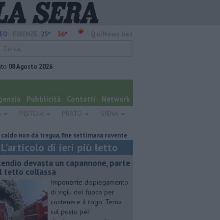
25°
36°
EO:
FIRENZE
QuiNews.net
ato
08 Agosto 2026
genzia
Pubblicità
Contatti
Network
A
PISTOIA
PRATO
SIENA
non dà tregua, fine settimana rovente
Voci e chitarre, così Pistoia salut
L'articolo di ieri più letto
cendio devasta un capannone, parte
l tetto collassa
Imponente dispiegamento
di vigili del fuoco per
contenere il rogo. Terna
sul posto per