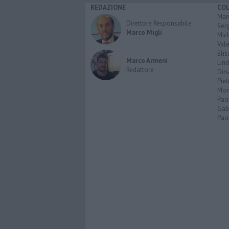
REDAZIONE
CO
Marc
Direttore Responsabile
Serg
Marco Migli
Mic
Vale
Elis
Marco Armeni
Lind
Redattore
Dina
Piet
Mon
Pao
Gabr
Paol