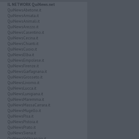
IL NETWORK QuiNews.net
QuiNewsAbetone.it
QuiNewsAmiata.it
QuiNewsAnimali.it
QuiNewsArezzo.it
QuiNewsCasentino.it
QuiNewsCecina.it
QuiNewsChianti.it
QuiNewsCuoio.it
QuiNewsElba.it
QuiNewsEmpolese.it
QuiNewsFirenze.it
QuiNewsGarfagnana.it
QuiNewsGrosseto.it
QuiNewsLivorno.it
QuiNewsLucca.it
QuiNewsLunigiana.it
QuiNewsMaremma.it
QuiNewsMassaCarrara.it
QuiNewsMugello.it
QuiNewsPisa.it
QuiNewsPistoia.it
QuiNewsPrato.it
QuiNewsSiena.it
QuiNewsValbisenzio.it