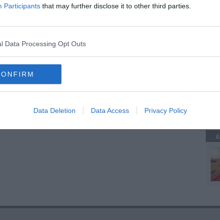
Participants
that may further disclose it to other third parties.
C
iley
dario nardella
via xx settembre
piazza pietro leopoldo
l Data Processing Opt Outs
CONFIRM
C
Data Deletion
Data Access
Privacy Policy
A