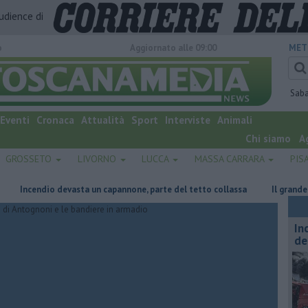
audience di
o
Aggiornato alle 09:00
MET
Sab
Eventi
Cronaca
Attualità
Sport
Interviste
Animali
Chi siamo
A
GROSSETO
LIVORNO
LUCCA
MASSA CARRARA
PIS
cendio devasta un capannone, parte del tetto collassa
Il grande caldo 
In
de