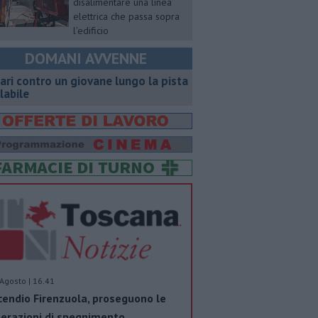
disalimentare una linea
elettrica che passa sopra
l’edificio
DOMANI AVVENNE
ari contro un giovane lungo la pista
clabile
Agosto | 16.41
cendio Firenzuola, proseguono le
erazioni di spegnimento