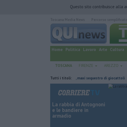
Questo sito contribuisce alla 
Toscana Media News
Percorso semplificat
quotidiano online.
Home
Politica
Lavoro
Arte
Cultura
TOSCANA
FIRENZE
AREZZO
aluta Guccini
Marchi contraffatti, maxi sequestro di giocattoli
Tutti i titoli:
In
La rabbia di Antognoni
e le bandiere in
armadio