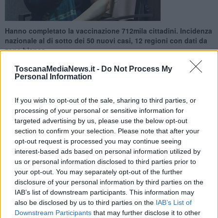
Hanno completato la vaccinazione 712mila cittadini. Incidenza
nazionale al di sotto dei 50 nuovi casi, 12 regioni con dati da
zona bianca
ToscanaMediaNews.it -
Do Not Process My
Personal Information
If you wish to opt-out of the sale, sharing to third parties, or
processing of your personal or sensitive information for
FIRENZE —
La Toscana oggi ha superato i 2 milioni di dosi di
targeted advertising by us, please use the below opt-out
vaccino anti-Covid somministrate e sono arrivati a 712mila i cittadini
che completato il ciclo vaccinale ricevendo anche il richiamo. Ad
section to confirm your selection. Please note that after your
oggi il servizio sanitario regionale ha inoculato il 91,4% delle dosi di
opt-out request is processed you may continue seeing
siero ricevute.
interest-based ads based on personal information utilized by
us or personal information disclosed to third parties prior to
Intanti migliora l'andamento dell'epidemia: a livello nazionale
your opt-out. You may separately opt-out of the further
l'incidenza settimanale di nuovi casi è scesa a 46 ogni centomila
disclosure of your personal information by third parties on the
abitanti, quindi al di sotto della soglia 50 che delimita la zona
IAB’s list of downstream participants. This information may
bianca.
also be disclosed by us to third parties on the
IAB’s List of
Downstream Participants
that may further disclose it to other