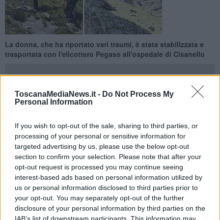
La donna, che ha riportato vari traumi, è stata stabilizzata e
trasportata con l'elicottero Pegaso all'ospedale di Cisanello
ToscanaMediaNews.it -
Do Not Process My
Personal Information
VAGLI SOTTO —
Momenti di paura oggi per un'escursionista
fiorentina, caduta dalla cresta del Monte Cavallo e finita nel
If you wish to opt-out of the sale, sharing to third parties, or
sottostante Canal Cambron.
processing of your personal or sensitive information for
targeted advertising by us, please use the below opt-out
Una squadra di tecnici del soccorso alpino di Lucca è partita per
section to confirm your selection. Please note that after your
recuperare -calandolo a valle tramite manovre tecniche - il
opt-out request is processed you may continue seeing
compagno che si trovava assieme alla donna. Quest’ultima è stata
interest-based ads based on personal information utilized by
soccorsa dall’elisoccorso regionale Pegaso 3 che, dopo aver fatto
us or personal information disclosed to third parties prior to
campo base a Gorfigliano, ha calato sul posto il tecnico di
your opt-out. You may separately opt-out of the further
elisoccorso.
disclosure of your personal information by third parties on the
IAB’s list of downstream participants. This information may