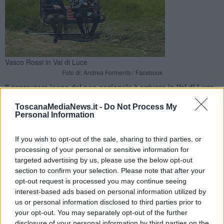
Vasco Rossi in Val di Luce
Foto di: Andrea Formento / Facebook
Il cantautore icona del pop nazionale è arrivato in Val di Luce.
Non è la sua prima volta in Toscana, in primavera era stato
avvistato al mare
ToscanaMediaNews.it -
Do Not Process My
Personal Information
If you wish to opt-out of the sale, sharing to third parties, or
processing of your personal or sensitive information for
targeted advertising by us, please use the below opt-out
VAL DI LUCE —
Fresco e relax sulla montagna toscana per
Vasco
section to confirm your selection. Please note that after your
Rossi
che è arrivato in Val di Luce, sulle vette del Pistoiese.
opt-out request is processed you may continue seeing
interest-based ads based on personal information utilized by
A farlo sapere è stato tramite i social Andrea Formento, alla guida
us or personal information disclosed to third parties prior to
del comprensorio sciistico locale che col cantautore icona del pop
your opt-out. You may separately opt-out of the further
nazionale si è immortalato in alcune foto.
disclosure of your personal information by third parties on the