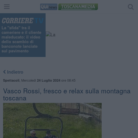
La "sfida" tra il
cameriere e il cliente
maleducato: il video
dello scambio di
banconote lanciate
sul pavimento
Indietro
,
Mercoledì
ore 08:45
Spettacoli
24 Luglio 2024
Vasco Rossi, fresco e relax sulla montagna
toscana