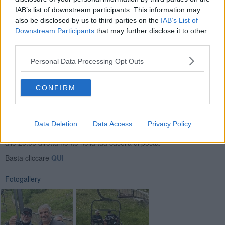
IAB’s list of downstream participants. This information may
also be disclosed by us to third parties on the
IAB’s List of
Downstream Participants
that may further disclose it to other
Ma non è la prima volta che Vasco Rossi sceglie la Toscana per i
third parties.
suoi momenti di svago:
a primavera aveva puntato sul mare
, ed
era stato avvistato sul litorale livornese, a Quercianella.
Personal Data Processing Opt Outs
CONFIRM
Se vuoi leggere le notizie principali della Toscana iscriviti alla
Data Deletion
Data Access
Privacy Policy
Newsletter QUInews - ToscanaMedia.
Arriva gratis tutti i giorni
alle 20:00 direttamente nella tua casella di posta.
Basta cliccare
QUI
Fotogallery