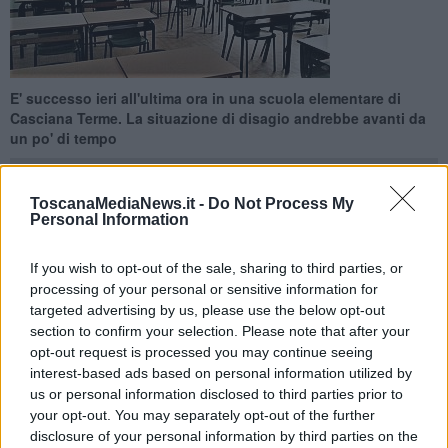
E' successo ieri all'ultima ora in una scuola elementare di
Casciana Terme. La situazione di disagio andrebbe avanti da
un po' di tempo
ToscanaMediaNews.it -
Do Not Process My
Personal Information
CASCIANA TERME LARI —
Una situazione molto spiacevole
si
If you wish to opt-out of the sale, sharing to third parties, or
sta verificando nella scuola elementare Torquato Cardelli. Ieri
processing of your personal or sensitive information for
genitori e parenti dei bambini di una classe sono andati a
targeted advertising by us, please use the below opt-out
riprendere gli alunni prima dell'ultima ora di lezione.
section to confirm your selection. Please note that after your
opt-out request is processed you may continue seeing
L'iniziativa sarebbe stata intrapresa per manifestare il
disagio
delle famiglie nei confronti di un'insegnante
. Il problema
interest-based ads based on personal information utilized by
andrebbe avanti da un po' di tempo, secondo i parenti ci sarebbero
us or personal information disclosed to third parties prior to
le prove (sui quaderni degli alunni) per muovere contestazioni alla
your opt-out. You may separately opt-out of the further
docente.
disclosure of your personal information by third parties on the