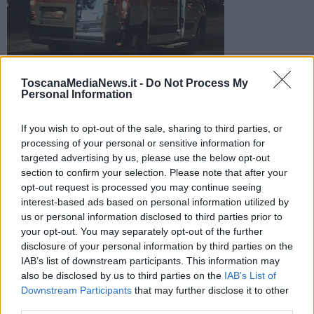
ToscanaMediaNews.it -
Do Not Process My
Drammatico incidente in serata nelle campagne di Casciana
Personal Information
Terme. La vittima è un uomo, schiacciato dal trattore col quale
stava lavorando
If you wish to opt-out of the sale, sharing to third parties, or
processing of your personal or sensitive information for
targeted advertising by us, please use the below opt-out
section to confirm your selection. Please note that after your
opt-out request is processed you may continue seeing
interest-based ads based on personal information utilized by
CASCIANA TERME LARI —
Un uomo è morto in serata nelle
us or personal information disclosed to third parties prior to
campagne di Casciana Terme Lari. Secondo quanto ricostruito il
your opt-out. You may separately opt-out of the further
fatto è avvenuto mentre l'uomo stava lavorando con un mezzo
disclosure of your personal information by third parties on the
agricolo.
IAB’s list of downstream participants. This information may
Il drammatico episodio è avvenuto in località Vivaia, sul posto il 118
also be disclosed by us to third parties on the
IAB’s List of
e i vigili del fuoco, oltre ai Carabinieri.
Downstream Participants
that may further disclose it to other
third parties.