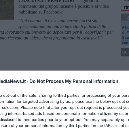
CASCIANA TERME LARI —
Questo il
commento del gruppo Insieme è possibile al video
ri
pubblicato su Facebook:
Q
"Nel comune di Casciana Terme Lari si sta
sperimentando un nuovo metodo di pulizia delle
A L
o sta lavorando sul brevetto da depositare per il "copyright"; per
di 
Scar
amo ricevuto un video, che vi proponiamo in esclusiva!!"
con 
QUI
Q
ediaNews.it -
Do Not Process My Personal Information
to opt-out of the sale, sharing to third parties, or processing of your per
formation for targeted advertising by us, please use the below opt-out s
r selection. Please note that after your opt-out request is processed y
Ult
eing interest-based ads based on personal information utilized by us or
C
disclosed to third parties prior to your opt-out. You may separately opt-
losure of your personal information by third parties on the IAB’s list of