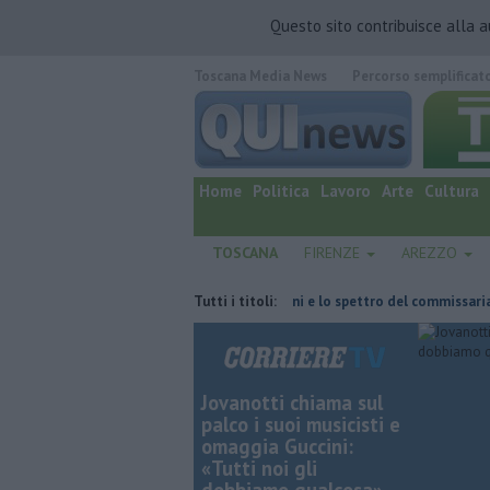
Questo sito contribuisce alla 
Toscana Media News
Percorso semplificat
quotidiano online.
Home
Politica
Lavoro
Arte
Cultura
TOSCANA
FIRENZE
AREZZO
fatta
Retiambiente, il dopo Fortini e lo spettro del commissariamento
Tutti i titoli:
Jovanotti chiama sul
palco i suoi musicisti e
omaggia Guccini:
«Tutti noi gli