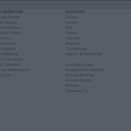
LLABORATORI
CATEGORIE
ella Bitozzi
Politica
io Braccini
Lavoro
hele Bufalino
Arte
ntina Caffieri
Cultura
a Cosci
Cronaca
a Giuliani
Attualità
 Laurenzi
Trasmissioni
ro Mattonai
Imprese & Professioni
ica Nocciolini
lo Nocentini
Le notizie di oggi
iele Santarnecchi
Più Letti della settimana
a Silvi
Più Letti del mese
Archivio Notizie
Persone
Toscani in TV