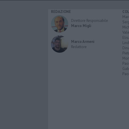
REDAZIONE
CO
Marc
Direttore Responsabile
Serg
Marco Migli
Mic
Vale
Elis
Marco Armeni
Lind
Redattore
Dina
Piet
Mon
Pao
Gabr
Paol