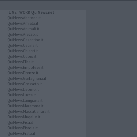
IL NETWORK QuiNews.net
QuiNewsAbetone.it
QuiNewsAmiata.it
QuiNewsAnimali.it
QuiNewsArezzo.it
QuiNewsCasentino.it
QuiNewsCecina.it
QuiNewsChianti.it
QuiNewsCuoio.it
QuiNewsElba.it
QuiNewsEmpolese.it
QuiNewsFirenze.it
QuiNewsGarfagnana.it
QuiNewsGrosseto.it
QuiNewsLivorno.it
QuiNewsLucca.it
QuiNewsLunigiana.it
QuiNewsMaremma.it
QuiNewsMassaCarrara.it
QuiNewsMugello.it
QuiNewsPisa.it
QuiNewsPistoia.it
QuiNewsPrato.it