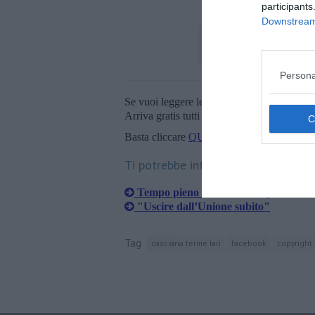
participants
Downstream 
Persona
Se vuoi leggere le notizie principali della T
Arriva gratis tutti i giorni alle 20:00 dirett
Basta cliccare
QUI
Ti potrebbe interessare anche:
Tempo pieno a scuola, la replica del 
"​Uscire dall’Unione subito"
Tag
casciana terme lari
facebook
copyright