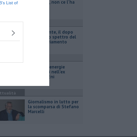
legionella, non ce l'ha
B’s List of
fatta
ttualità
Retiambiente, il dopo
Fortini e lo spettro del
commissariamento
ttualità
Hub delle energie
rinnovabili nell'ex
deposito Eni
ttualità
Giornalismo in lutto per
la scomparsa di Stefano
Marcelli