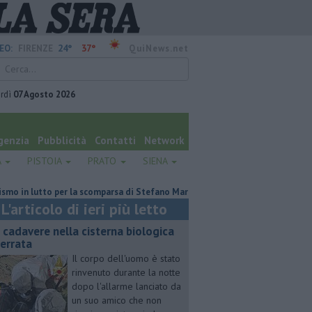
24°
37°
EO:
FIRENZE
QuiNews.net
rdì
07 Agosto 2026
genzia
Pubblicità
Contatti
Network
A
PISTOIA
PRATO
SIENA
 lutto per la scomparsa di Stefano Marcelli
Contagiata da legionella, no
L'articolo di ieri più letto
 cadavere nella cisterna biologica
terrata
Il corpo dell'uomo è stato
rinvenuto durante la notte
dopo l'allarme lanciato da
un suo amico che non