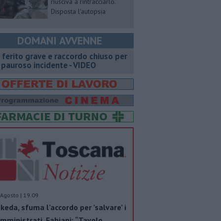
riusciva a rintracciarlo.
Disposta l'autopsia
DOMANI AVVENNE
 ferito grave e raccordo chiuso per
 pauroso incidente - VIDEO
Agosto | 19.09
keda, sfuma l’accordo per ’salvare’ i
mministrati. Fabiani: “Tavolo