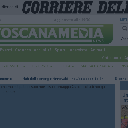
audience di
o
Aggiornato alle 19:30
MET
Vene
Eventi
Cronaca
Attualità
Sport
Interviste
Animali
Chi siamo
A
GROSSETO
LIVORNO
LUCCA
MASSA CARRARA
PIS
Hub delle energie rinnovabili nell'ex deposito Eni
Giornalismo in
Un
in