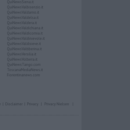
QuiNewsSiena.it
QuiNewsValbisenzio.it
QuiNewsValdarno.it
QuiNewsValdelsa.it
QuiNewsValdera.it
QuiNewsValdichiana.it
QuiNewsValdicornia.it
QuiNewsValdinievole.it
QuiNewsValdisieve.it
QuiNewsValtiberina.it
QuiNewsVersilia.it
QuiNewsVolterra.it
QuiNewsTango.com
ToscanaMediaNews.it
Fiorentinanews.com
e
|
Disclaimer
|
Privacy
|
Privacy Nielsen
|