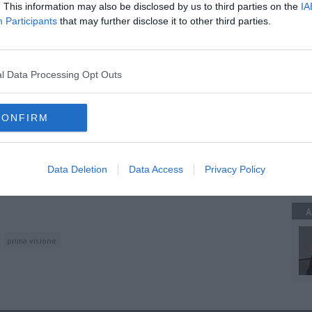
. This information may also be disclosed by us to third parties on the
IA
Participants
that may further disclose it to other third parties.
A
l Data Processing Opt Outs
oscana iscriviti alla
Newsletter QUInews - ToscanaMedia.
amente nella tua casella di posta.
CONFIRM
A
Data Deletion
Data Access
Privacy Policy
sindaco
A
prima visione