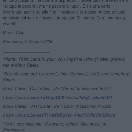
“al lupo le pecore”, ma “le pecore al lupo”. E c’è una certa
differenza, anche se alla fine il risultato è lo stesso. Anche se tutto
comincia col sole e finisce in tempesta. Si marcia. Corri. cammina,
divertiti.
Marco Celati
Pontedera, 7 Giugno 2026
____________________
“Maria”, Pablo Larraín, 2024, con Angelina Jolie: gli ultimi giorni di
vita di Maria Callas.
“Solo chi cade può risorgere”, John Cromwell, 1947, con Humphrey
Bogart.
Maria Callas, “Casta Diva”, da “Norma” di Vincenzo Bellini
https://youtu.be/s-TwMfgaDC8?is=1aJh9q5_zBsok1B4
Maria Callas,
“
Vissi d
’
arte”
, da
“
Tosca” di Giacomo Puccini
https://youtu.be/eaVT1SwPzBg?si=AmaHNQhIGhSXIc9q
“Non ti riconosco più”, Giancane, sigla di “Due spicci” di
Zerocalcare.