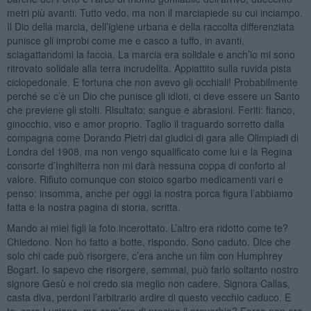
metri più avanti. Tutto vedo, ma non il marciapiede su cui inciampo.
Il Dio della marcia, dell’igiene urbana e della raccolta differenziata
punisce gli improbi come me e casco a tuffo, in avanti,
sciagattandomi la faccia. La marcia era solidale e anch’io mi sono
ritrovato solidale alla terra incrudelita. Appiattito sulla ruvida pista
ciclopedonale. E fortuna che non avevo gli occhiali! Probabilmente
perché se c’è un Dio che punisce gli idioti, ci deve essere un Santo
che previene gli stolti. Risultato: sangue e abrasioni. Feriti: fianco,
ginocchio, viso e amor proprio. Taglio il traguardo sorretto dalla
compagna come Dorando Pietri dai giudici di gara alle Olimpiadi di
Londra del 1908, ma non vengo squalificato come lui e la Regina
consorte d’Inghilterra non mi darà nessuna coppa di conforto al
valore. Rifiuto comunque con stoico sgarbo medicamenti vari e
penso: insomma, anche per oggi la nostra porca figura l’abbiamo
fatta e la nostra pagina di storia, scritta.
Mando ai miei figli la foto incerottato. L’altro era ridotto come te?
Chiedono. Non ho fatto a botte, rispondo. Sono caduto. Dice che
solo chi cade può risorgere, c’era anche un film con Humphrey
Bogart. Io sapevo che risorgere, semmai, può farlo soltanto nostro
signore Gesù e noi credo sia meglio non cadere. Signora Callas,
casta diva, perdoni l’arbitrario ardire di questo vecchio caduco. E
te, caro Luciano, ma com’era di preciso il proverbio? Forse non era