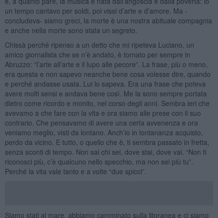
e, a quanto pare, la musica è nata dall’angoscia e dalla povertà: io
un tempo cantavo per soldi, poi vissi d’arte e d’amore. Ma -
concludeva- siamo greci, la morte è una nostra abituale compagnia
e anche nella morte sono stata un segreto.
Chissà perché ripenso a un detto che mi ripeteva Luciano, un
amico giornalista che se n’è andato, è tornato per sempre in
Abruzzo: “l’arte all’arte e il lupo alle pecore”. La frase, più o meno,
era questa e non sapevo neanche bene cosa volesse dire, quando
e perché andasse usata. Lui lo sapeva. Era una frase che poteva
avere molti sensi e andava bene così. Me la sono sempre portata
dietro come ricordo e monito, nel corso degli anni. Sembra ieri che
avevamo a che fare con la vita e ora siamo alle prese con il suo
contrario. Che pensavamo di avere una certa avvenenza e ora
veniamo meglio, visti da lontano. Anch’io in lontananza acquisto,
perdo da vicino. E tutto, o quello che è, ti sembra passato in fretta,
senza sconti di tempo. Non sai chi sei, dove stai, dove vai. “Non ti
riconosci più, c’è qualcuno nello specchio, ma non sei più tu”.
Perché la vita vale tanto e a volte “due spicci”.
Siamo stati al mare, abbiamo camminato sulla litoranea e ci siamo