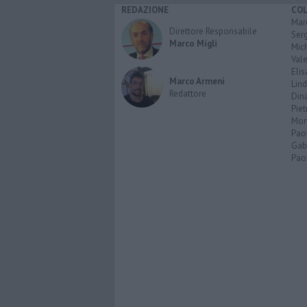
REDAZIONE
CO
Marc
Direttore Responsabile
Serg
Marco Migli
Mic
Vale
Elis
Marco Armeni
Lind
Redattore
Dina
Piet
Mon
Pao
Gabr
Paol