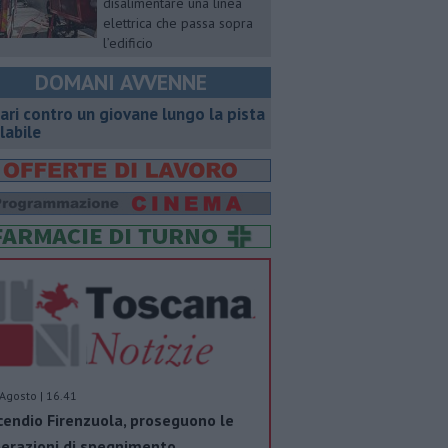
disalimentare una linea
elettrica che passa sopra
l’edificio
DOMANI AVVENNE
ari contro un giovane lungo la pista
clabile
Agosto | 16.41
cendio Firenzuola, proseguono le
erazioni di spegnimento