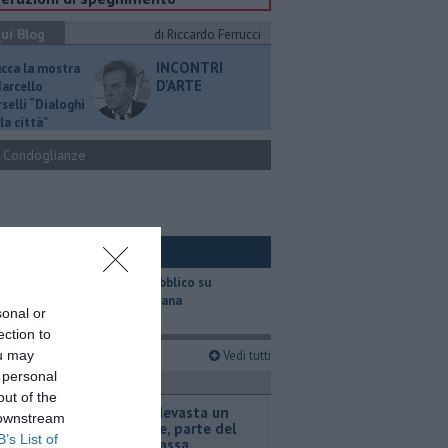
ui Blog
di Riccardo Ferrucci
INCONTRI
ucca la mostra
D'ARTE
Marcello
selli “Dialoghi
la città"
Condoglianze
ui Ambiente
​Il trasporto pubblico su
gomma in Toscana
sonal or
ection to
imi articoli
ou may
Vedi tutti
 personal
ronaca
out of the
Incendio devasta un
 downstream
capannone, parte del
B’s List of
tetto collassa