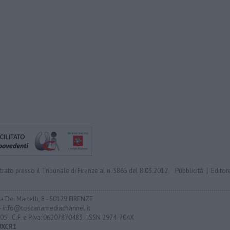
trato presso il Tribunale di Firenze al n. 5865 del 8.03.2012.
Pubblicità
|
Editor
ia Dei Martelli, 8 - 50129 FIRENZE
- info@toscanamediachannel.it
05 - C.F. e P.Iva: 06207870483 - ISSN 2974-704X
UXCR1