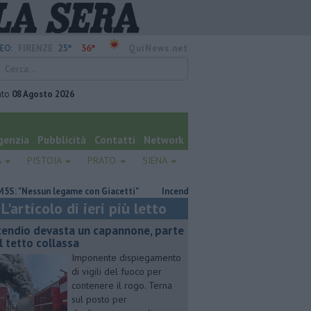
25°
36°
EO:
FIRENZE
QuiNews.net
ato
08 Agosto 2026
genzia
Pubblicità
Contatti
Network
A
PISTOIA
PRATO
SIENA
essun legame con Giacetti"
Incendio devasta un capannone, parte del t
L'articolo di ieri più letto
cendio devasta un capannone, parte
l tetto collassa
Imponente dispiegamento
di vigili del fuoco per
contenere il rogo. Terna
sul posto per