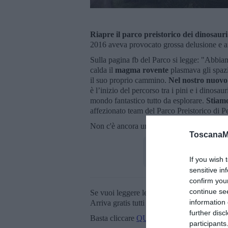
Riapre il parco preistorico dei dinosauri
2016 aveva provocato grossa delusione e 
Sulla pagina fb del Parco si legge: "Abbiamo
calda il
magma rovente
plasmava gli spaz
il suo proprio cammino.
Nel nostro nuovo 
è l’inizio del percorso tra i pini e i dinosaur
mondo fantastico tutto da esplorare.
Stiamo
affezionato team del Parco Preistorico di Pe
Non c'è ancora una data per la riapertura m
ToscanaM
If you wish 
sensitive in
confirm you
continue se
Se vuoi leggere le notizie principali della T
information 
Arriva gratis tutti i giorni alle 20:00 dirett
further disc
Basta cliccare
QUI
participants