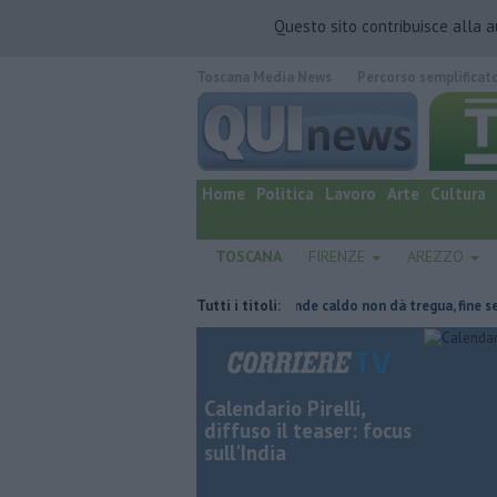
Questo sito contribuisce alla 
Toscana Media News
Percorso semplificat
quotidiano online.
Home
Politica
Lavoro
Arte
Cultura
TOSCANA
FIRENZE
AREZZO
e, parte del tetto collassa
Tutti i titoli:
Il grande caldo non dà tregua, fine settim
Calendario Pirelli,
diffuso il teaser: focus
sull'India