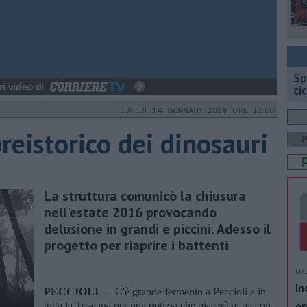
Sp
ci
LUNEDÌ
14 GENNAIO 2019
ORE 12:00
preistorico dei dinosauri
La struttura comunicò la chiusura
nell'estate 2016 provocando
delusione in grandi e piccini. Adesso il
progetto per riaprire i battenti
07 
In
PECCIOLI —
C'è grande fermento a Peccioli e in
op
tutta la Toscana per una notizia che piacerà ai piccoli