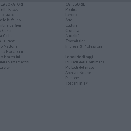
LLABORATORI
CATEGORIE
ella Bitozzi
Politica
io Braccini
Lavoro
hele Bufalino
Arte
ntina Caffieri
Cultura
a Cosci
Cronaca
a Giuliani
Attualità
 Laurenzi
Trasmissioni
ro Mattonai
Imprese & Professioni
ica Nocciolini
lo Nocentini
Le notizie di oggi
iele Santarnecchi
Più Letti della settimana
a Silvi
Più Letti del mese
Archivio Notizie
Persone
Toscani in TV