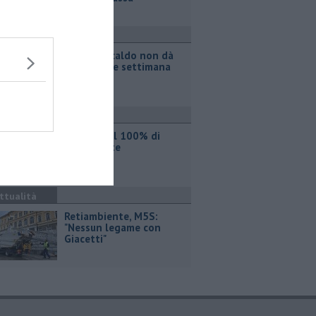
ttualità
Il grande caldo non dà
tregua, fine settimana
rovente
ttualità
Iren sale al 100% di
Etambiente
ttualità
Retiambiente, M5S:
"Nessun legame con
Giacetti"