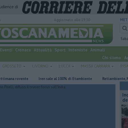
audience di
o
Aggiornato alle 19:30
MET
Sab
Eventi
Cronaca
Attualità
Sport
Interviste
Animali
Chi siamo
A
GROSSETO
LIVORNO
LUCCA
MASSA CARRARA
PIS
ana rovente
Iren sale al 100% di Etambiente
Retiambiente, M5S: "N
In
de