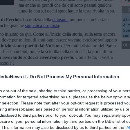
ma anche ai grandi che da qui sono passati qualche
Q
anno fa con gli occhi stupefatti e la testa rivolta in su.
 di Peccioli.
La notizia della
chiusura
, annunciata nell'estate
A L
di 
anche qualche
simpatica proposta
.
Scar
 iniziato da qui. Come all’inizio della storia, sulla terra ancora
con 
i dove per milioni di anni ogni essere vivente avrebbe sviluppato
QUI
inizio siamo partiti dal Vulcano
. Per tutti i visitatori del Parco
i. Per i bambini, poi, è la scintilla della curiosità, la porta di un
 lavorando sodo: ci rivedremo presto
. Con affetto, il vostro
ccioli".
a è ipotizzabile che avvenga nella primavera in arrivo.
Q
ediaNews.it -
Do Not Process My Personal Information
to opt-out of the sale, sharing to third parties, or processing of your per
formation for targeted advertising by us, please use the below opt-out s
Ult
r selection. Please note that after your opt-out request is processed y
eing interest-based ads based on personal information utilized by us or
oscana iscriviti alla
Newsletter QUInews - ToscanaMedia.
C
disclosed to third parties prior to your opt-out. You may separately opt-
amente nella tua casella di posta.
losure of your personal information by third parties on the IAB’s list of
. This information may also be disclosed by us to third parties on the
IA