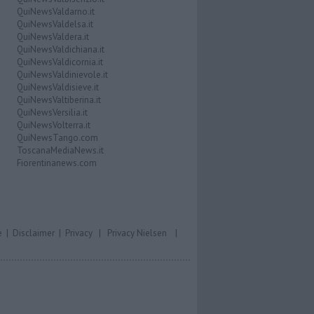
QuiNewsValdarno.it
QuiNewsValdelsa.it
QuiNewsValdera.it
QuiNewsValdichiana.it
QuiNewsValdicornia.it
QuiNewsValdinievole.it
QuiNewsValdisieve.it
QuiNewsValtiberina.it
QuiNewsVersilia.it
QuiNewsVolterra.it
QuiNewsTango.com
ToscanaMediaNews.it
Fiorentinanews.com
e
|
Disclaimer
|
Privacy
|
Privacy Nielsen
|