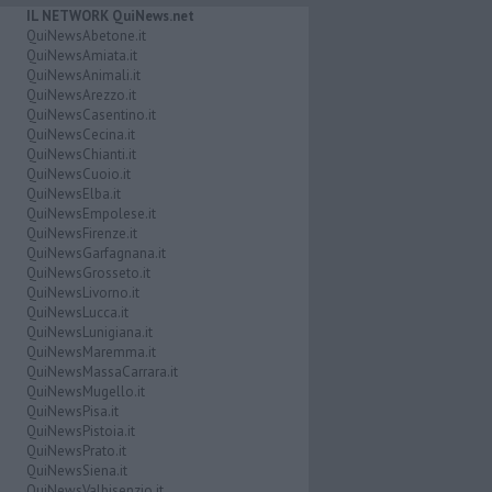
IL NETWORK QuiNews.net
QuiNewsAbetone.it
QuiNewsAmiata.it
QuiNewsAnimali.it
QuiNewsArezzo.it
QuiNewsCasentino.it
QuiNewsCecina.it
QuiNewsChianti.it
QuiNewsCuoio.it
QuiNewsElba.it
QuiNewsEmpolese.it
QuiNewsFirenze.it
QuiNewsGarfagnana.it
QuiNewsGrosseto.it
QuiNewsLivorno.it
QuiNewsLucca.it
QuiNewsLunigiana.it
QuiNewsMaremma.it
QuiNewsMassaCarrara.it
QuiNewsMugello.it
QuiNewsPisa.it
QuiNewsPistoia.it
QuiNewsPrato.it
QuiNewsSiena.it
QuiNewsValbisenzio.it