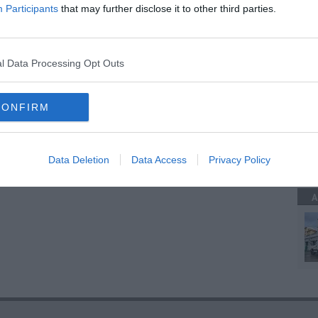
Participants
that may further disclose it to other third parties.
A
 il paese?"
l Data Processing Opt Outs
eotti
CONFIRM
vulcano
A
Data Deletion
Data Access
Privacy Policy
A