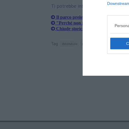
Downstream 
Ti potrebbe interessare anche:
Il parco preistorico chiude i battenti
"Perché non mettiamo i dinosauri per
Persona
Chiude storico negozio del corso Matt
Tag
dinosauro
peccioli
toscana
magma