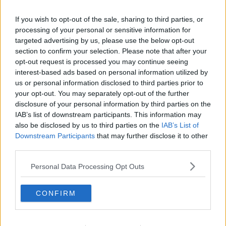
monitorata costantemente e che c'è attesa per la nomina del nuovo
rappresentante Usa al commercio. A chiedere una forte presa di
If you wish to opt-out of the sale, sharing to third parties, or
posizione dell'Ue era stato questa mattina il sindaco di Pontedera
processing of your personal or sensitive information for
Simone Millozzi
.
targeted advertising by us, please use the below opt-out
section to confirm your selection. Please note that after your
opt-out request is processed you may continue seeing
interest-based ads based on personal information utilized by
Come potrebbe influire il raddoppio dei dazi sullo stabilimento
us or personal information disclosed to third parties prior to
di Pontedera?
E' una domanda a cui è difficile rispondere perché
your opt-out. You may separately opt-out of the further
la Piaggio ha subito minimizzato il problema dichiarando che
disclosure of your personal information by third parties on the
l'export verso il paese a stelle e strisce non supera il 5 per cento
IAB’s list of downstream participants. This information may
dell'export totale. Di certo la notizia non ha fatto piacere ai
also be disclosed by us to third parties on the
IAB’s List of
rappresentanti delle rsu sindacali. Simone Bagnoli, rsu Fiom, ha
Downstream Participants
that may further disclose it to other
spiegato che "Colaninno aveva anticipato il possibile rialzo dei dazi
third parties.
già in un incontro di due mesi fa". Tuttavia, secondo l'esponente
Fiom il problema è generale perché "negli ultimi dieci anni c'è stato
Personal Data Processing Opt Outs
un calo della produzione del 50 per cento per via della crisi".
A dare una mano concreta alla Piaggio ma anche ad altri produttori
europei delle due ruote come Aprilia, Bmw e Ducati potrebbe
CONFIRM
essere l'
Associazione Motociclisti Americani.
Il presidente di
Ama
Rob Dingman
ha fatto sapere che da tempo la sua
associazione è schierata contro il rialzo dei dazi proposto dall'ufficio