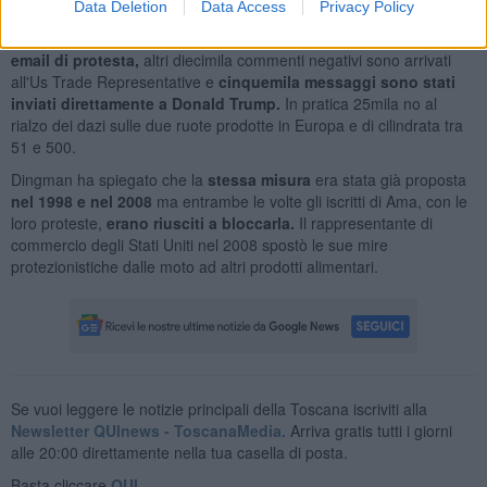
Data Deletion
Data Access
Privacy Policy
del
Us Trade Representative
. Ama è pronta a
dare battaglia
e i
suoi iscritti hanno inviato al Congresso americano più di
diecimila
email di protesta,
altri diecimila commenti negativi sono arrivati
all'Us Trade Representative e
cinquemila messaggi sono stati
inviati direttamente a Donald Trump.
In pratica 25mila no al
rialzo dei dazi sulle due ruote prodotte in Europa e di cilindrata tra
51 e 500.
Dingman ha spiegato che la
stessa misura
era stata già proposta
nel 1998 e nel 2008
ma entrambe le volte gli iscritti di Ama, con le
loro proteste,
erano riusciti a bloccarla.
Il rappresentante di
commercio degli Stati Uniti nel 2008 spostò le sue mire
protezionistiche dalle moto ad altri prodotti alimentari.
Se vuoi leggere le notizie principali della Toscana iscriviti alla
Newsletter QUInews - ToscanaMedia.
Arriva gratis tutti i giorni
alle 20:00 direttamente nella tua casella di posta.
Basta cliccare
QUI